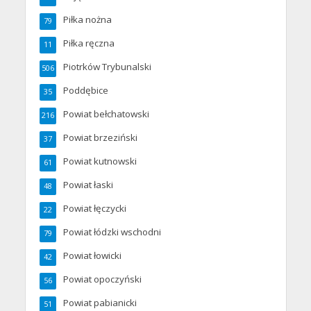
Piłka nożna
79
Piłka ręczna
11
Piotrków Trybunalski
506
Poddębice
35
Powiat bełchatowski
216
Powiat brzeziński
37
Powiat kutnowski
61
Powiat łaski
48
Powiat łęczycki
22
Powiat łódzki wschodni
79
Powiat łowicki
42
Powiat opoczyński
56
Powiat pabianicki
51