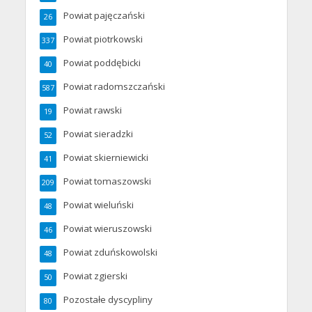
Powiat pajęczański
26
Powiat piotrkowski
337
Powiat poddębicki
40
Powiat radomszczański
587
Powiat rawski
19
Powiat sieradzki
52
Powiat skierniewicki
41
Powiat tomaszowski
209
Powiat wieluński
48
Powiat wieruszowski
46
Powiat zduńskowolski
48
Powiat zgierski
50
Pozostałe dyscypliny
80