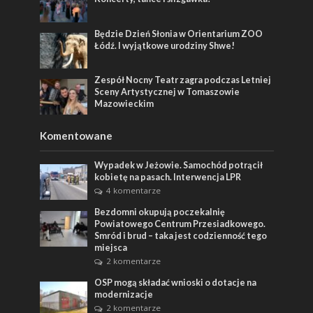
Będzie Dzień Słonia w Orientarium ZOO
Łódź. I wyjątkowe urodziny Shwe!
Zespół Nocny Teatr zagra podczas Letniej
Sceny Artystycznej w Tomaszowie
Mazowieckim
Komentowane
Wypadek w Jeżowie. Samochód potrącił
kobietę na pasach. Interwencja LPR
4 komentarze
Bezdomni okupują poczekalnię
Powiatowego Centrum Przesiadkowego.
Smród i brud – taka jest codzienność tego
miejsca
2 komentarze
OSP mogą składać wnioski o dotacje na
modernizacje
2 komentarze