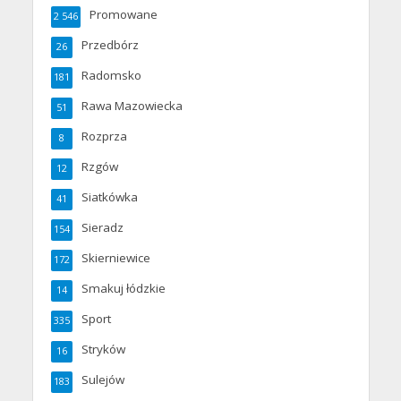
Promowane
2 546
Przedbórz
26
Radomsko
181
Rawa Mazowiecka
51
Rozprza
8
Rzgów
12
Siatkówka
41
Sieradz
154
Skierniewice
172
Smakuj łódzkie
14
Sport
335
Stryków
16
Sulejów
183