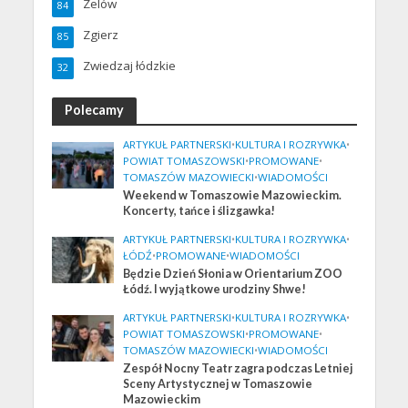
Zelów
84
Zgierz
85
Zwiedzaj łódzkie
32
Polecamy
ARTYKUŁ PARTNERSKI
•
KULTURA I ROZRYWKA
•
POWIAT TOMASZOWSKI
•
PROMOWANE
•
TOMASZÓW MAZOWIECKI
•
WIADOMOŚCI
Weekend w Tomaszowie Mazowieckim.
Koncerty, tańce i ślizgawka!
ARTYKUŁ PARTNERSKI
•
KULTURA I ROZRYWKA
•
ŁÓDŹ
•
PROMOWANE
•
WIADOMOŚCI
Będzie Dzień Słonia w Orientarium ZOO
Łódź. I wyjątkowe urodziny Shwe!
ARTYKUŁ PARTNERSKI
•
KULTURA I ROZRYWKA
•
POWIAT TOMASZOWSKI
•
PROMOWANE
•
TOMASZÓW MAZOWIECKI
•
WIADOMOŚCI
Zespół Nocny Teatr zagra podczas Letniej
Sceny Artystycznej w Tomaszowie
Mazowieckim