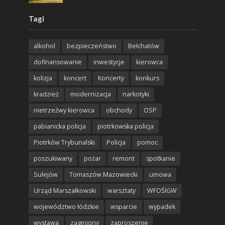
Tagi
alkohol
bezpieczeństwo
Bełchatów
dofinansowanie
inwestycje
kierowca
kolizja
koncert
Koncerty
konkurs
kradzież
modernizacja
narkotyki
nietrzeźwy kierowca
obchody
OSP
pabianicka policja
piotrkowska policja
Piotrków Trybunalski
Policja
pomoc
poszukiwany
pożar
remont
spotkanie
Sulejów
Tomaszów Mazowiecki
umowa
Urząd Marszałkowski
warsztaty
WFOŚIGW
województwo łódzkie
wsparcie
wypadek
wystawa
zaginiony
zaproszenie