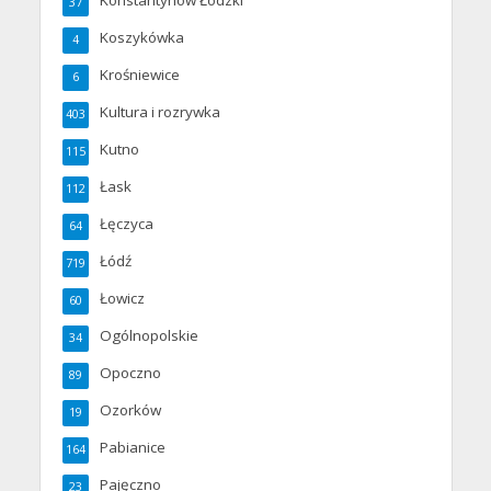
37
Koszykówka
4
Krośniewice
6
Kultura i rozrywka
403
Kutno
115
Łask
112
Łęczyca
64
Łódź
719
Łowicz
60
Ogólnopolskie
34
Opoczno
89
Ozorków
19
Pabianice
164
Pajęczno
23