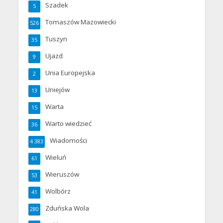
Szadek
5
Tomaszów Mazowiecki
526
Tuszyn
35
Ujazd
9
Unia Europejska
2
Uniejów
13
Warta
15
Warto wiedzieć
36
Wiadomości
4 383
Wieluń
61
Wieruszów
53
Wolbórz
41
Zduńska Wola
280