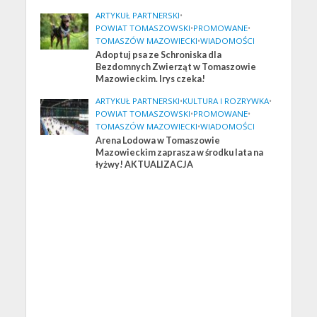
ARTYKUŁ PARTNERSKI
•
POWIAT TOMASZOWSKI
•
PROMOWANE
•
TOMASZÓW MAZOWIECKI
•
WIADOMOŚCI
Adoptuj psa ze Schroniska dla
Bezdomnych Zwierząt w Tomaszowie
Mazowieckim. Irys czeka!
ARTYKUŁ PARTNERSKI
•
KULTURA I ROZRYWKA
•
POWIAT TOMASZOWSKI
•
PROMOWANE
•
TOMASZÓW MAZOWIECKI
•
WIADOMOŚCI
Arena Lodowa w Tomaszowie
Mazowieckim zaprasza w środku lata na
łyżwy! AKTUALIZACJA