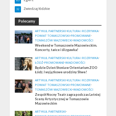
85
Zwiedzaj łódzkie
32
Polecamy
ARTYKUŁ PARTNERSKI
•
KULTURA I ROZRYWKA
•
POWIAT TOMASZOWSKI
•
PROMOWANE
•
TOMASZÓW MAZOWIECKI
•
WIADOMOŚCI
Weekend w Tomaszowie Mazowieckim.
Koncerty, tańce i ślizgawka!
ARTYKUŁ PARTNERSKI
•
KULTURA I ROZRYWKA
•
ŁÓDŹ
•
PROMOWANE
•
WIADOMOŚCI
Będzie Dzień Słonia w Orientarium ZOO
Łódź. I wyjątkowe urodziny Shwe!
ARTYKUŁ PARTNERSKI
•
KULTURA I ROZRYWKA
•
POWIAT TOMASZOWSKI
•
PROMOWANE
•
TOMASZÓW MAZOWIECKI
•
WIADOMOŚCI
Zespół Nocny Teatr zagra podczas Letniej
Sceny Artystycznej w Tomaszowie
Mazowieckim
ARTYKUŁ PARTNERSKI
•