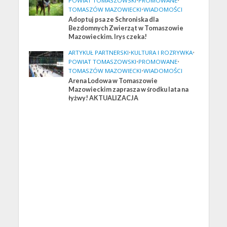
POWIAT TOMASZOWSKI
•
PROMOWANE
•
TOMASZÓW MAZOWIECKI
•
WIADOMOŚCI
Adoptuj psa ze Schroniska dla
Bezdomnych Zwierząt w Tomaszowie
Mazowieckim. Irys czeka!
ARTYKUŁ PARTNERSKI
•
KULTURA I ROZRYWKA
•
POWIAT TOMASZOWSKI
•
PROMOWANE
•
TOMASZÓW MAZOWIECKI
•
WIADOMOŚCI
Arena Lodowa w Tomaszowie
Mazowieckim zaprasza w środku lata na
łyżwy! AKTUALIZACJA