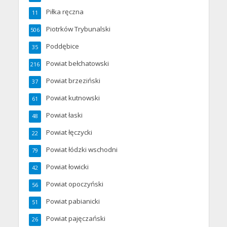
Piłka ręczna
11
Piotrków Trybunalski
506
Poddębice
35
Powiat bełchatowski
216
Powiat brzeziński
37
Powiat kutnowski
61
Powiat łaski
48
Powiat łęczycki
22
Powiat łódzki wschodni
79
Powiat łowicki
42
Powiat opoczyński
56
Powiat pabianicki
51
Powiat pajęczański
26