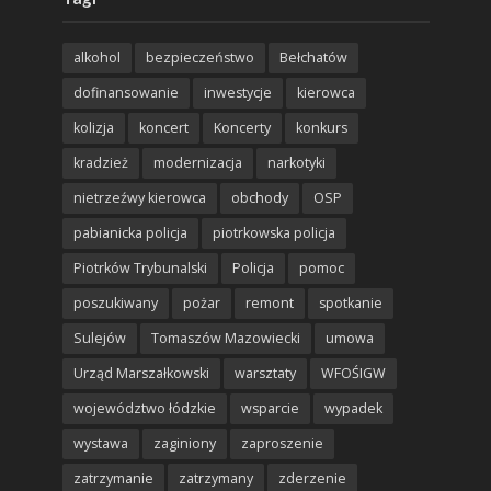
alkohol
bezpieczeństwo
Bełchatów
dofinansowanie
inwestycje
kierowca
kolizja
koncert
Koncerty
konkurs
kradzież
modernizacja
narkotyki
nietrzeźwy kierowca
obchody
OSP
pabianicka policja
piotrkowska policja
Piotrków Trybunalski
Policja
pomoc
poszukiwany
pożar
remont
spotkanie
Sulejów
Tomaszów Mazowiecki
umowa
Urząd Marszałkowski
warsztaty
WFOŚIGW
województwo łódzkie
wsparcie
wypadek
wystawa
zaginiony
zaproszenie
zatrzymanie
zatrzymany
zderzenie