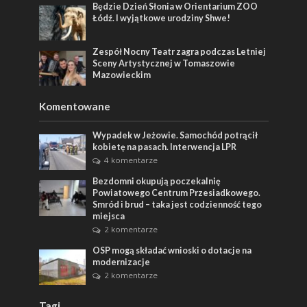
Będzie Dzień Słonia w Orientarium ZOO
Łódź. I wyjątkowe urodziny Shwe!
Zespół Nocny Teatr zagra podczas Letniej
Sceny Artystycznej w Tomaszowie
Mazowieckim
Komentowane
Wypadek w Jeżowie. Samochód potrącił
kobietę na pasach. Interwencja LPR
4 komentarze
Bezdomni okupują poczekalnię
Powiatowego Centrum Przesiadkowego.
Smród i brud – taka jest codzienność tego
miejsca
2 komentarze
OSP mogą składać wnioski o dotacje na
modernizacje
2 komentarze
Tagi