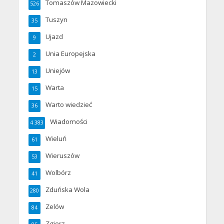
Tomaszów Mazowiecki
526
Tuszyn
35
Ujazd
9
Unia Europejska
2
Uniejów
13
Warta
15
Warto wiedzieć
36
Wiadomości
4 383
Wieluń
61
Wieruszów
53
Wolbórz
41
Zduńska Wola
280
Zelów
84
Zgierz