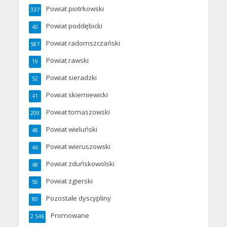
Powiat piotrkowski
337
Powiat poddębicki
40
Powiat radomszczański
587
Powiat rawski
19
Powiat sieradzki
52
Powiat skierniewicki
41
Powiat tomaszowski
209
Powiat wieluński
48
Powiat wieruszowski
46
Powiat zduńskowolski
48
Powiat zgierski
50
Pozostałe dyscypliny
80
Promowane
2 546