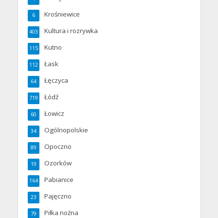
Krośniewice
6
Kultura i rozrywka
403
Kutno
115
Łask
112
Łęczyca
64
Łódź
719
Łowicz
60
Ogólnopolskie
34
Opoczno
89
Ozorków
19
Pabianice
164
Pajęczno
23
Piłka nożna
79