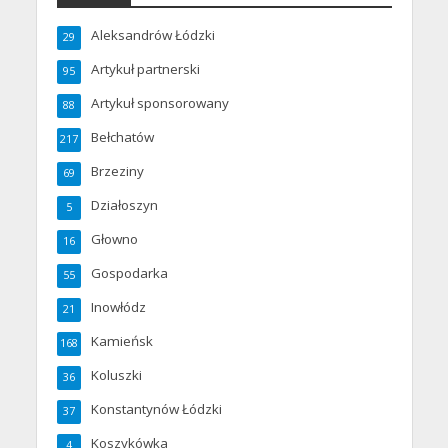
Aleksandrów Łódzki
29
Artykuł partnerski
95
Artykuł sponsorowany
88
Bełchatów
217
Brzeziny
69
Działoszyn
5
Głowno
16
Gospodarka
55
Inowłódz
21
Kamieńsk
168
Koluszki
36
Konstantynów Łódzki
37
Koszykówka
4