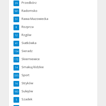
Przedbórz
26
Radomsko
181
Rawa Mazowiecka
51
Rozprza
8
Rzgów
12
Siatkówka
41
Sieradz
154
Skierniewice
172
Smakuj łódzkie
14
Sport
335
Stryków
16
Sulejów
183
Szadek
5