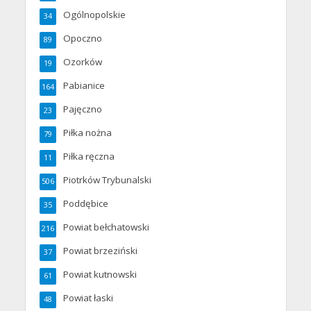
Ogólnopolskie
34
Opoczno
89
Ozorków
19
Pabianice
164
Pajęczno
23
Piłka nożna
79
Piłka ręczna
11
Piotrków Trybunalski
506
Poddębice
35
Powiat bełchatowski
216
Powiat brzeziński
37
Powiat kutnowski
61
Powiat łaski
48