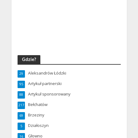
Gdzie?
Aleksandrów Łódzki
29
Artykuł partnerski
95
Artykuł sponsorowany
88
Bełchatów
217
Brzeziny
69
Działoszyn
5
Głowno
16