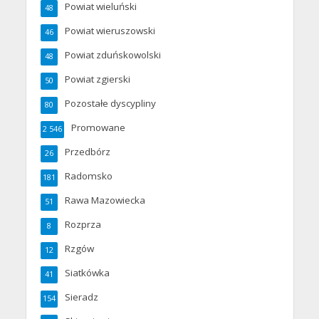
Powiat wieluński
48
Powiat wieruszowski
46
Powiat zduńskowolski
48
Powiat zgierski
50
Pozostałe dyscypliny
80
Promowane
2 546
Przedbórz
26
Radomsko
181
Rawa Mazowiecka
51
Rozprza
8
Rzgów
12
Siatkówka
41
Sieradz
154