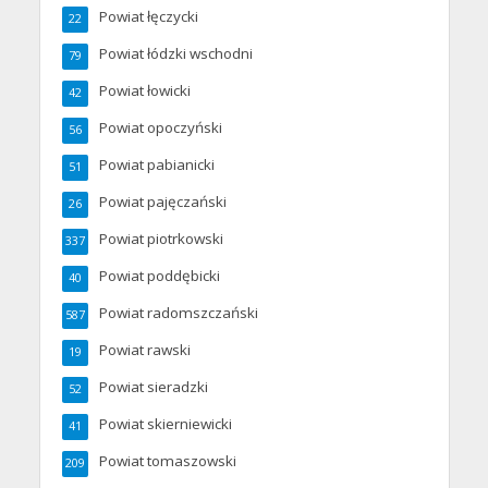
Powiat łęczycki
22
Powiat łódzki wschodni
79
Powiat łowicki
42
Powiat opoczyński
56
Powiat pabianicki
51
Powiat pajęczański
26
Powiat piotrkowski
337
Powiat poddębicki
40
Powiat radomszczański
587
Powiat rawski
19
Powiat sieradzki
52
Powiat skierniewicki
41
Powiat tomaszowski
209