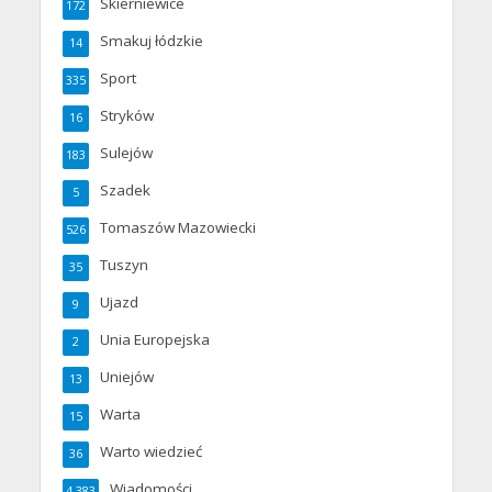
Skierniewice
172
Smakuj łódzkie
14
Sport
335
Stryków
16
Sulejów
183
Szadek
5
Tomaszów Mazowiecki
526
Tuszyn
35
Ujazd
9
Unia Europejska
2
Uniejów
13
Warta
15
Warto wiedzieć
36
Wiadomości
4 383