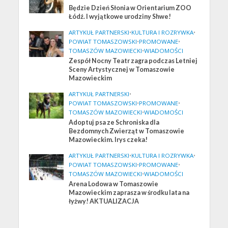
Będzie Dzień Słonia w Orientarium ZOO
Łódź. I wyjątkowe urodziny Shwe!
ARTYKUŁ PARTNERSKI
•
KULTURA I ROZRYWKA
•
POWIAT TOMASZOWSKI
•
PROMOWANE
•
TOMASZÓW MAZOWIECKI
•
WIADOMOŚCI
Zespół Nocny Teatr zagra podczas Letniej
Sceny Artystycznej w Tomaszowie
Mazowieckim
ARTYKUŁ PARTNERSKI
•
POWIAT TOMASZOWSKI
•
PROMOWANE
•
TOMASZÓW MAZOWIECKI
•
WIADOMOŚCI
Adoptuj psa ze Schroniska dla
Bezdomnych Zwierząt w Tomaszowie
Mazowieckim. Irys czeka!
ARTYKUŁ PARTNERSKI
•
KULTURA I ROZRYWKA
•
POWIAT TOMASZOWSKI
•
PROMOWANE
•
TOMASZÓW MAZOWIECKI
•
WIADOMOŚCI
Arena Lodowa w Tomaszowie
Mazowieckim zaprasza w środku lata na
łyżwy! AKTUALIZACJA