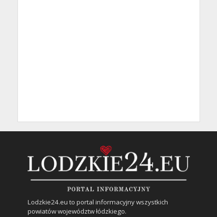
Lodzkie24.eu to portal informacyjny wszystkich
powiatów województw łódzkiego.