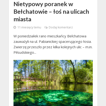
Nietypowy poranek w
Bełchatowie – łoś na ulicach
miasta
11 miesięcy temu
Dodaj komentarz
W poniedziałek rano mieszkańcy Bełchatowa
zauważyli na ul. Pabianickiej spacerującego łosia.
Zwierzę przeszło przez kilka kolejnych ulic – m.in.
Piłsudskiego...