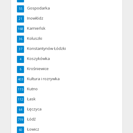
Gospodarka
55
Inowłódz
21
Kamieńsk
168
Koluszki
36
Konstantynów Łódzki
37
Koszykówka
4
Krośniewice
6
Kultura i rozrywka
403
Kutno
115
Łask
112
Łęczyca
64
Łódź
719
Łowicz
60