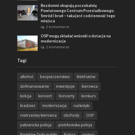
Bezdomni okupują poczekalnię
Powiatowego Centrum Przesiadkowego.
Smród i brud – taka jest codzienność tego
miejsca
2 komentarze
OSP mogą składać wnioski o dotacje na
modernizacje
2 komentarze
Tagi
alkohol
bezpieczeństwo
Bełchatów
dofinansowanie
inwestycje
kierowca
kolizja
koncert
Koncerty
konkurs
kradzież
modernizacja
narkotyki
nietrzeźwy kierowca
obchody
OSP
pabianicka policja
piotrkowska policja
Piotrków Trybunalski
Policja
pomoc