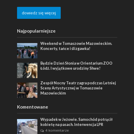
dowiedz się więcej
Najpopularniejsze
Weekend w Tomaszowie Mazowieckim.
Koncerty, tańce i ślizgawka!
Będzie Dzień Słonia w Orientarium ZOO
Łódź. I wyjątkowe urodziny Shwe!
Zespół Nocny Teatr zagra podczas Letniej
Sceny Artystycznej w Tomaszowie
Mazowieckim
Komentowane
Wypadek w Jeżowie. Samochód potrącił
kobietę na pasach. Interwencja LPR
4 komentarze