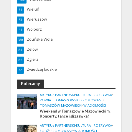
Wieluń
61
Wieruszów
53
Wolbórz
41
Zduńska Wola
280
Zelów
84
Zgierz
85
Zwiedzaj łódzkie
32
Polecamy
ARTYKUŁ PARTNERSKI
•
KULTURA I ROZRYWKA
•
POWIAT TOMASZOWSKI
•
PROMOWANE
•
TOMASZÓW MAZOWIECKI
•
WIADOMOŚCI
Weekend w Tomaszowie Mazowieckim.
Koncerty, tańce i ślizgawka!
ARTYKUŁ PARTNERSKI
•
KULTURA I ROZRYWKA
•
ŁÓDŹ
•
PROMOWANE
•
WIADOMOŚCI