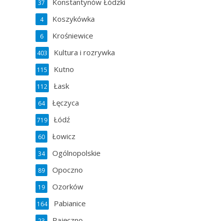
Konstantynów Łódzki
37
Koszykówka
4
Krośniewice
6
Kultura i rozrywka
403
Kutno
115
Łask
112
Łęczyca
64
Łódź
719
Łowicz
60
Ogólnopolskie
34
Opoczno
89
Ozorków
19
Pabianice
164
Pajęczno
23