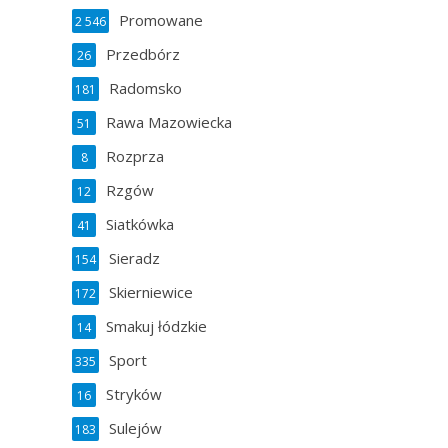
Promowane
2 546
Przedbórz
26
Radomsko
181
Rawa Mazowiecka
51
Rozprza
8
Rzgów
12
Siatkówka
41
Sieradz
154
Skierniewice
172
Smakuj łódzkie
14
Sport
335
Stryków
16
Sulejów
183