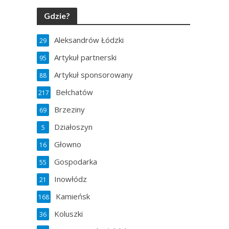
Gdzie?
Aleksandrów Łódzki
29
Artykuł partnerski
95
Artykuł sponsorowany
88
Bełchatów
217
Brzeziny
69
Działoszyn
5
Głowno
16
Gospodarka
55
Inowłódz
21
Kamieńsk
168
Koluszki
36