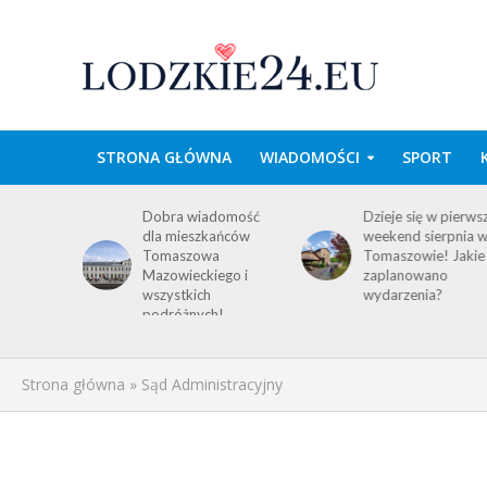
STRONA GŁÓWNA
WIADOMOŚCI
SPORT
wa w
Dobra wiadomość
Dzieje się w pierws
e
dla mieszkańców
weekend sierpnia 
im
Tomaszowa
Tomaszowie! Jakie
 środku
Mazowieckiego i
zaplanowano
y!
wszystkich
wydarzenia?
ACJA
podróżnych!
Strona główna
»
Sąd Administracyjny