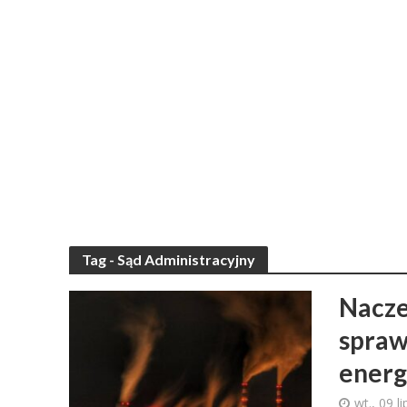
Tag - Sąd Administracyjny
Nacze
spraw
energ
wt., 09 l