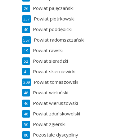
Powiat pajęczański
26
Powiat piotrkowski
337
Powiat poddębicki
40
Powiat radomszczański
587
Powiat rawski
19
Powiat sieradzki
52
Powiat skierniewicki
41
Powiat tomaszowski
209
Powiat wieluński
48
Powiat wieruszowski
46
Powiat zduńskowolski
48
Powiat zgierski
50
Pozostałe dyscypliny
80