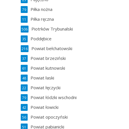
Piłka nożna
79
Piłka ręczna
11
Piotrków Trybunalski
506
Poddębice
35
Powiat bełchatowski
216
Powiat brzeziński
37
Powiat kutnowski
61
Powiat łaski
48
Powiat łęczycki
22
Powiat łódzki wschodni
79
Powiat łowicki
42
Powiat opoczyński
56
Powiat pabianicki
51