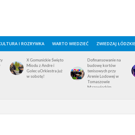
KULTURA I ROZRYWKA
WARTO WIEDZIEĆ
ZWIEDZAJ ŁÓDZKI
zy
X Gomunickie Święto
Dofinansowanie na
w
Miodu z Andre i
budowę kortów
Golec uOrkiestra już
tenisowych przy
w sobotę!
Arenie Lodowej w
Tomaszowie
Mazowieckim