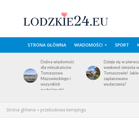
STRONA GŁÓWNA
WIADOMOŚCI
SPORT
wa w
Dobra wiadomość
Dzieje się w pierws
e
dla mieszkańców
weekend sierpnia 
im
Tomaszowa
Tomaszowie! Jakie
 środku
Mazowieckiego i
zaplanowano
y!
wszystkich
wydarzenia?
ACJA
podróżnych!
Strona główna
»
przebudowa kempingu