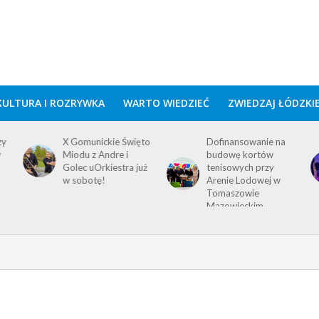
KULTURA I ROZRYWKA
WARTO WIEDZIEĆ
ZWIEDZAJ ŁÓDZKI
zy
X Gomunickie Święto
Dofinansowanie na
w
Miodu z Andre i
budowę kortów
Golec uOrkiestra już
tenisowych przy
w sobotę!
Arenie Lodowej w
Tomaszowie
Mazowieckim