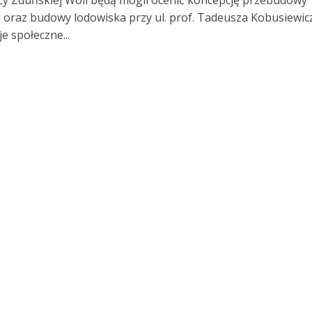
y Zduńskiej Woli będą mogli ocenić koncepcję przebudowy
oraz budowy lodowiska przy ul. prof. Tadeusza Kobusiewic
e społeczne...