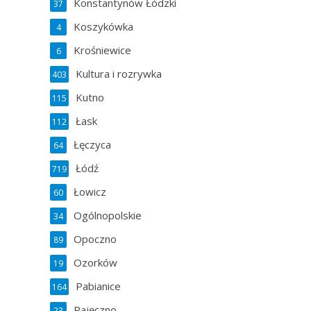
Konstantynów Łódzki
37
Koszykówka
4
Krośniewice
6
Kultura i rozrywka
403
Kutno
115
Łask
112
Łęczyca
64
Łódź
719
Łowicz
60
Ogólnopolskie
34
Opoczno
89
Ozorków
19
Pabianice
164
Pajęczno
23