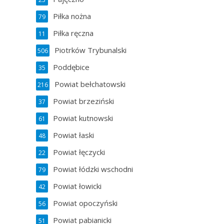
Piłka nożna
79
Piłka ręczna
11
Piotrków Trybunalski
506
Poddębice
35
Powiat bełchatowski
216
Powiat brzeziński
37
Powiat kutnowski
61
Powiat łaski
48
Powiat łęczycki
22
Powiat łódzki wschodni
79
Powiat łowicki
42
Powiat opoczyński
56
Powiat pabianicki
51