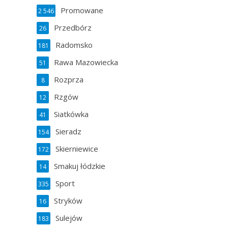
Promowane
2 546
Przedbórz
26
Radomsko
181
Rawa Mazowiecka
51
Rozprza
8
Rzgów
12
Siatkówka
41
Sieradz
154
Skierniewice
172
Smakuj łódzkie
14
Sport
335
Stryków
16
Sulejów
183