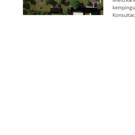
Mieszkańc
kempingu 
Konsultacj