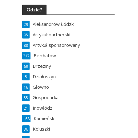
Gdzie?
Aleksandrów Łódzki
29
Artykuł partnerski
95
Artykuł sponsorowany
88
Bełchatów
217
Brzeziny
69
Działoszyn
5
Głowno
16
Gospodarka
55
Inowłódz
21
Kamieńsk
168
Koluszki
36