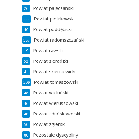
Powiat pajęczański
26
Powiat piotrkowski
337
Powiat poddębicki
40
Powiat radomszczański
587
Powiat rawski
19
Powiat sieradzki
52
Powiat skierniewicki
41
Powiat tomaszowski
209
Powiat wieluński
48
Powiat wieruszowski
46
Powiat zduńskowolski
48
Powiat zgierski
50
Pozostałe dyscypliny
80