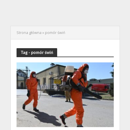
Strona główna
»
pomór świń
Tag - pomór świń