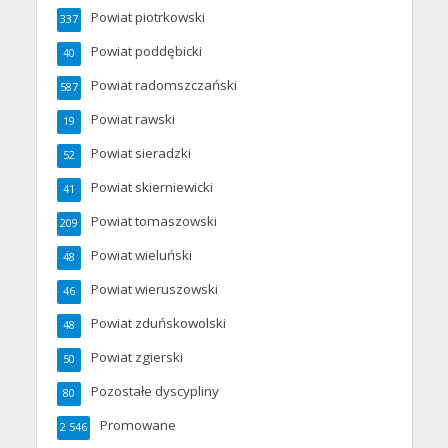
Powiat piotrkowski
337
Powiat poddębicki
40
Powiat radomszczański
587
Powiat rawski
19
Powiat sieradzki
52
Powiat skierniewicki
41
Powiat tomaszowski
209
Powiat wieluński
48
Powiat wieruszowski
46
Powiat zduńskowolski
48
Powiat zgierski
50
Pozostałe dyscypliny
80
Promowane
2 546