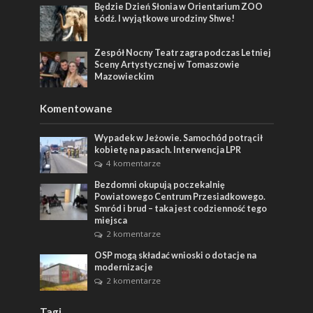
Będzie Dzień Słonia w Orientarium ZOO
Łódź. I wyjątkowe urodziny Shwe!
Zespół Nocny Teatr zagra podczas Letniej
Sceny Artystycznej w Tomaszowie
Mazowieckim
Komentowane
Wypadek w Jeżowie. Samochód potrącił
kobietę na pasach. Interwencja LPR
4 komentarze
Bezdomni okupują poczekalnię
Powiatowego Centrum Przesiadkowego.
Smród i brud – taka jest codzienność tego
miejsca
2 komentarze
OSP mogą składać wnioski o dotacje na
modernizacje
2 komentarze
Tagi