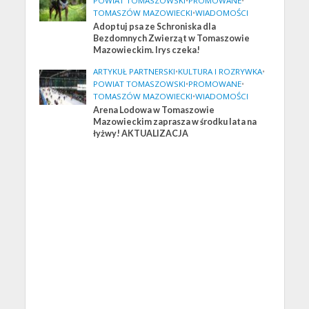
POWIAT TOMASZOWSKI
•
PROMOWANE
•
TOMASZÓW MAZOWIECKI
•
WIADOMOŚCI
Adoptuj psa ze Schroniska dla
Bezdomnych Zwierząt w Tomaszowie
Mazowieckim. Irys czeka!
ARTYKUŁ PARTNERSKI
•
KULTURA I ROZRYWKA
•
POWIAT TOMASZOWSKI
•
PROMOWANE
•
TOMASZÓW MAZOWIECKI
•
WIADOMOŚCI
Arena Lodowa w Tomaszowie
Mazowieckim zaprasza w środku lata na
łyżwy! AKTUALIZACJA