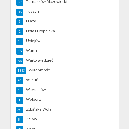
Tomaszów Mazowiecki
526
Tuszyn
35
Ujazd
9
Unia Europejska
2
Uniejów
13
Warta
15
Warto wiedzieć
36
Wiadomości
4 383
Wieluń
61
Wieruszów
53
Wolbórz
41
Zduńska Wola
280
Zelów
84
Zgierz