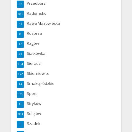
Przedbórz
26
Radomsko
181
Rawa Mazowiecka
51
Rozprza
8
Rzgów
12
Siatkówka
41
Sieradz
154
Skierniewice
172
Smakuj łódzkie
14
Sport
335
Stryków
16
Sulejów
183
Szadek
5