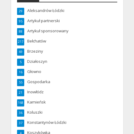
Aleksandrów Łódzki
29
Artykuł partnerski
95
Artykuł sponsorowany
88
Bełchatów
217
Brzeziny
69
Działoszyn
5
Głowno
16
Gospodarka
55
Inowłódz
21
Kamieńsk
168
Koluszki
36
Konstantynów Łódzki
37
Koszykówka
4