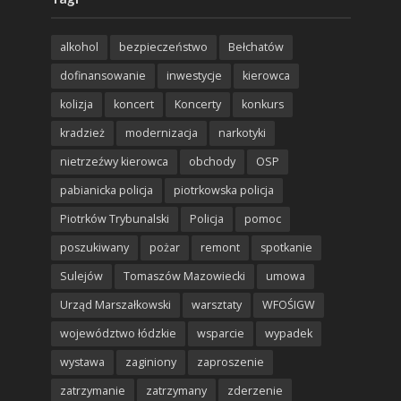
alkohol
bezpieczeństwo
Bełchatów
dofinansowanie
inwestycje
kierowca
kolizja
koncert
Koncerty
konkurs
kradzież
modernizacja
narkotyki
nietrzeźwy kierowca
obchody
OSP
pabianicka policja
piotrkowska policja
Piotrków Trybunalski
Policja
pomoc
poszukiwany
pożar
remont
spotkanie
Sulejów
Tomaszów Mazowiecki
umowa
Urząd Marszałkowski
warsztaty
WFOŚIGW
województwo łódzkie
wsparcie
wypadek
wystawa
zaginiony
zaproszenie
zatrzymanie
zatrzymany
zderzenie