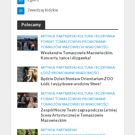
85
Zwiedzaj łódzkie
32
Polecamy
ARTYKUŁ PARTNERSKI
•
KULTURA I ROZRYWKA
•
POWIAT TOMASZOWSKI
•
PROMOWANE
•
TOMASZÓW MAZOWIECKI
•
WIADOMOŚCI
Weekend w Tomaszowie Mazowieckim.
Koncerty, tańce i ślizgawka!
ARTYKUŁ PARTNERSKI
•
KULTURA I ROZRYWKA
•
ŁÓDŹ
•
PROMOWANE
•
WIADOMOŚCI
Będzie Dzień Słonia w Orientarium ZOO
Łódź. I wyjątkowe urodziny Shwe!
ARTYKUŁ PARTNERSKI
•
KULTURA I ROZRYWKA
•
POWIAT TOMASZOWSKI
•
PROMOWANE
•
TOMASZÓW MAZOWIECKI
•
WIADOMOŚCI
Zespół Nocny Teatr zagra podczas Letniej
Sceny Artystycznej w Tomaszowie
Mazowieckim
ARTYKUŁ PARTNERSKI
•