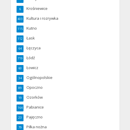
Krośniewice
6
Kultura i rozrywka
403
Kutno
115
Łask
112
Łęczyca
64
Łódź
719
Łowicz
60
Ogólnopolskie
34
Opoczno
89
Ozorków
19
Pabianice
164
Pajęczno
23
Piłka nożna
79