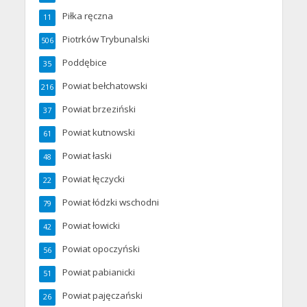
Piłka ręczna
11
Piotrków Trybunalski
506
Poddębice
35
Powiat bełchatowski
216
Powiat brzeziński
37
Powiat kutnowski
61
Powiat łaski
48
Powiat łęczycki
22
Powiat łódzki wschodni
79
Powiat łowicki
42
Powiat opoczyński
56
Powiat pabianicki
51
Powiat pajęczański
26