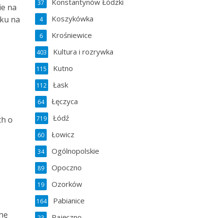
Konstantynów Łódzki
37
ie na
Koszykówka
bku na
4
Krośniewice
6
Kultura i rozrywka
403
Kutno
115
Łask
112
Łęczyca
64
Łódź
719
ch o
Łowicz
60
Ogólnopolskie
34
Opoczno
89
Ozorków
19
Pabianice
164
znę
Pajęczno
23