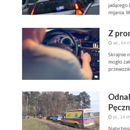
jadącego 
mijania. W.
Z pro
wt., 04 
Skrajnie 
mogło zak
przewoziła
Odnal
Pęcz
pt., 24 s
Natychmia