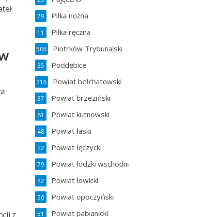
teł
Piłka nożna
79
Piłka ręczna
11
Piotrków Trybunalski
506
ów
Poddębice
35
Powiat bełchatowski
216
wa
Powiat brzeziński
37
Powiat kutnowski
61
Powiat łaski
48
Powiat łęczycki
22
Powiat łódzki wschodni
79
Powiat łowicki
42
Powiat opoczyński
56
Powiat pabianicki
cji z
51