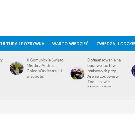
KULTURA I ROZRYWKA
WARTO WIEDZIEĆ
ZWIEDZAJ ŁÓDZKI
zy
X Gomunickie Święto
Dofinansowanie na
w
Miodu z Andre i
budowę kortów
Golec uOrkiestra już
tenisowych przy
w sobotę!
Arenie Lodowej w
Tomaszowie
Mazowieckim