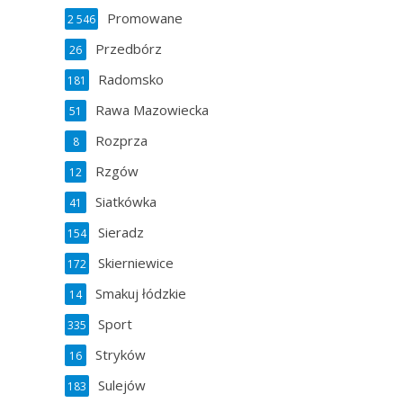
Promowane
2 546
Przedbórz
26
Radomsko
181
Rawa Mazowiecka
51
Rozprza
8
Rzgów
12
Siatkówka
41
Sieradz
154
Skierniewice
172
Smakuj łódzkie
14
Sport
335
Stryków
16
Sulejów
183