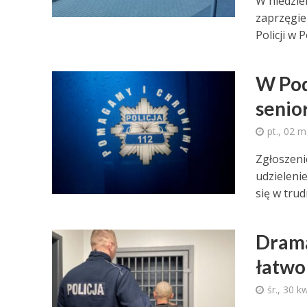
W niedzie
zaprzęgie
Policji w P
W Pod
senio
pt., 02 
Zgłoszenie
udzieleni
się w trudn
Drama
łatwo
śr., 30 k