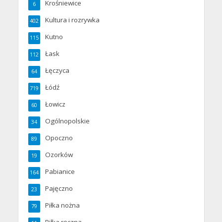
Krośniewice
6
Kultura i rozrywka
402
Kutno
115
Łask
112
Łęczyca
64
Łódź
719
Łowicz
60
Ogólnopolskie
34
Opoczno
89
Ozorków
19
Pabianice
164
Pajęczno
23
Piłka nożna
79
Piłka ręczna