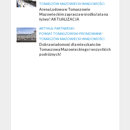
TOMASZÓW MAZOWIECKI
•
WIADOMOŚCI
Arena Lodowa w Tomaszowie
Mazowieckim zaprasza w środku lata na
łyżwy! AKTUALIZACJA
ARTYKUŁ PARTNERSKI
•
POWIAT TOMASZOWSKI
•
PROMOWANE
•
TOMASZÓW MAZOWIECKI
•
WIADOMOŚCI
Dobra wiadomość dla mieszkańców
Tomaszowa Mazowieckiego i wszystkich
podróżnych!