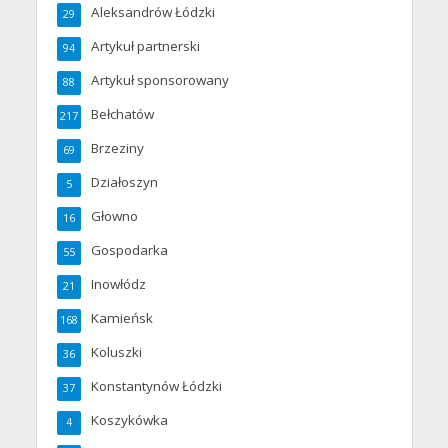
Aleksandrów Łódzki
29
Artykuł partnerski
94
Artykuł sponsorowany
88
Bełchatów
217
Brzeziny
69
Działoszyn
5
Głowno
16
Gospodarka
55
Inowłódz
21
Kamieńsk
168
Koluszki
36
Konstantynów Łódzki
37
Koszykówka
4