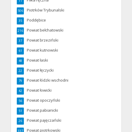
11
Piotrków Trybunalski
506
Poddębice
35
Powiat bełchatowski
216
Powiat brzeziński
37
Powiat kutnowski
61
Powiat łaski
48
Powiat łęczycki
22
Powiat łódzki wschodni
79
Powiat łowicki
42
Powiat opoczyński
56
Powiat pabianicki
51
Powiat pajęczański
26
Powiat piotrkowski
337