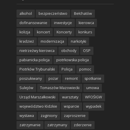
alkohol
bezpieczeństwo
Bełchatów
dofinansowanie
inwestycje
kierowca
kolizja
koncert
Koncerty
konkurs
kradzież
modernizacja
narkotyki
nietrzeźwy kierowca
obchody
OSP
pabianicka policja
piotrkowska policja
Piotrków Trybunalski
Policja
pomoc
poszukiwany
pożar
remont
spotkanie
Sulejów
Tomaszów Mazowiecki
umowa
Urząd Marszałkowski
warsztaty
WFOŚIGW
województwo łódzkie
wsparcie
wypadek
wystawa
zaginiony
zaproszenie
zatrzymanie
zatrzymany
zderzenie