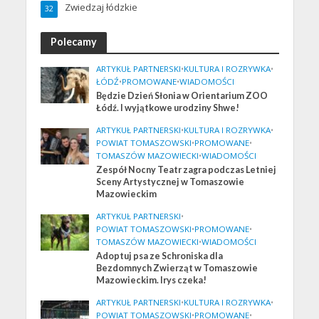
Zwiedzaj łódzkie
32
Polecamy
ARTYKUŁ PARTNERSKI
•
KULTURA I ROZRYWKA
•
ŁÓDŹ
•
PROMOWANE
•
WIADOMOŚCI
Będzie Dzień Słonia w Orientarium ZOO
Łódź. I wyjątkowe urodziny Shwe!
ARTYKUŁ PARTNERSKI
•
KULTURA I ROZRYWKA
•
POWIAT TOMASZOWSKI
•
PROMOWANE
•
TOMASZÓW MAZOWIECKI
•
WIADOMOŚCI
Zespół Nocny Teatr zagra podczas Letniej
Sceny Artystycznej w Tomaszowie
Mazowieckim
ARTYKUŁ PARTNERSKI
•
POWIAT TOMASZOWSKI
•
PROMOWANE
•
TOMASZÓW MAZOWIECKI
•
WIADOMOŚCI
Adoptuj psa ze Schroniska dla
Bezdomnych Zwierząt w Tomaszowie
Mazowieckim. Irys czeka!
ARTYKUŁ PARTNERSKI
•
KULTURA I ROZRYWKA
•
POWIAT TOMASZOWSKI
•
PROMOWANE
•