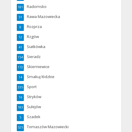
Radomsko
181
Rawa Mazowiecka
51
Rozprza
8
Rzgów
12
Siatkówka
41
Sieradz
154
Skierniewice
172
Smakuj łódzkie
14
Sport
335
Stryków
16
Sulejów
183
Szadek
5
Tomaszów Mazowiecki
525