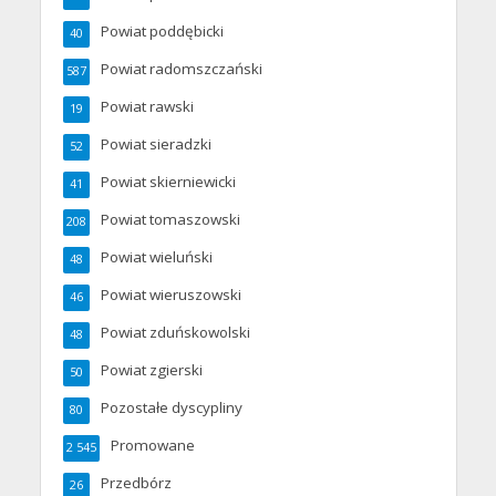
Powiat poddębicki
40
Powiat radomszczański
587
Powiat rawski
19
Powiat sieradzki
52
Powiat skierniewicki
41
Powiat tomaszowski
208
Powiat wieluński
48
Powiat wieruszowski
46
Powiat zduńskowolski
48
Powiat zgierski
50
Pozostałe dyscypliny
80
Promowane
2 545
Przedbórz
26