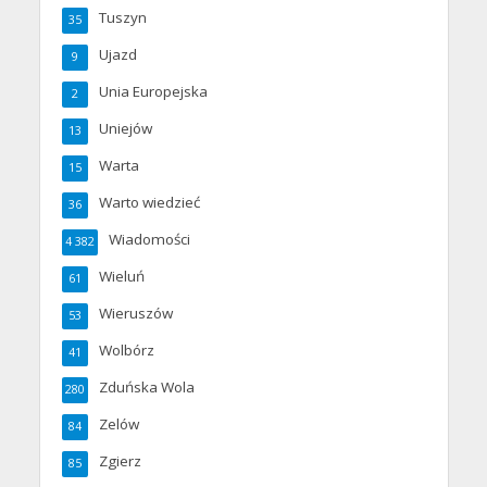
Tuszyn
35
Ujazd
9
Unia Europejska
2
Uniejów
13
Warta
15
Warto wiedzieć
36
Wiadomości
4 382
Wieluń
61
Wieruszów
53
Wolbórz
41
Zduńska Wola
280
Zelów
84
Zgierz
85