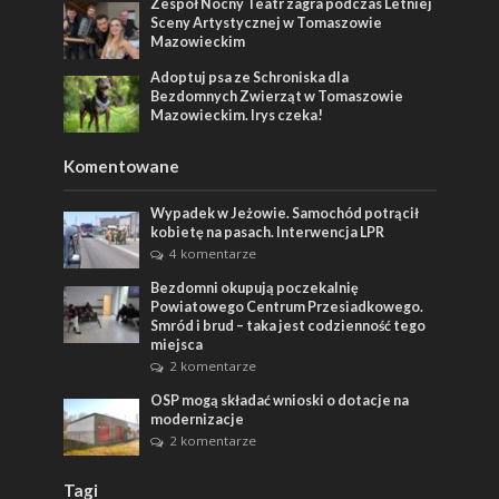
Zespół Nocny Teatr zagra podczas Letniej
Sceny Artystycznej w Tomaszowie
Mazowieckim
Adoptuj psa ze Schroniska dla
Bezdomnych Zwierząt w Tomaszowie
Mazowieckim. Irys czeka!
Komentowane
Wypadek w Jeżowie. Samochód potrącił
kobietę na pasach. Interwencja LPR
4 komentarze
Bezdomni okupują poczekalnię
Powiatowego Centrum Przesiadkowego.
Smród i brud – taka jest codzienność tego
miejsca
2 komentarze
OSP mogą składać wnioski o dotacje na
modernizacje
2 komentarze
Tagi