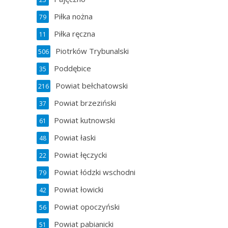
Piłka nożna
79
Piłka ręczna
11
Piotrków Trybunalski
506
Poddębice
35
Powiat bełchatowski
216
Powiat brzeziński
37
Powiat kutnowski
61
Powiat łaski
48
Powiat łęczycki
22
Powiat łódzki wschodni
79
Powiat łowicki
42
Powiat opoczyński
56
Powiat pabianicki
51