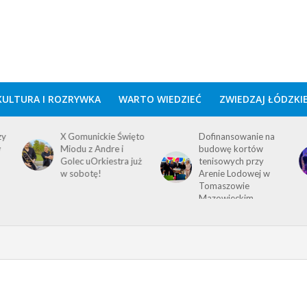
KULTURA I ROZRYWKA
WARTO WIEDZIEĆ
ZWIEDZAJ ŁÓDZKI
zy
X Gomunickie Święto
Dofinansowanie na
w
Miodu z Andre i
budowę kortów
Golec uOrkiestra już
tenisowych przy
w sobotę!
Arenie Lodowej w
Tomaszowie
Mazowieckim