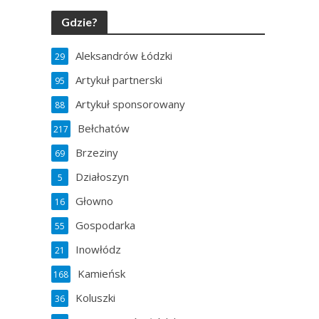
Gdzie?
Aleksandrów Łódzki
29
Artykuł partnerski
95
Artykuł sponsorowany
88
Bełchatów
217
Brzeziny
69
Działoszyn
5
Głowno
16
Gospodarka
55
Inowłódz
21
Kamieńsk
168
Koluszki
36