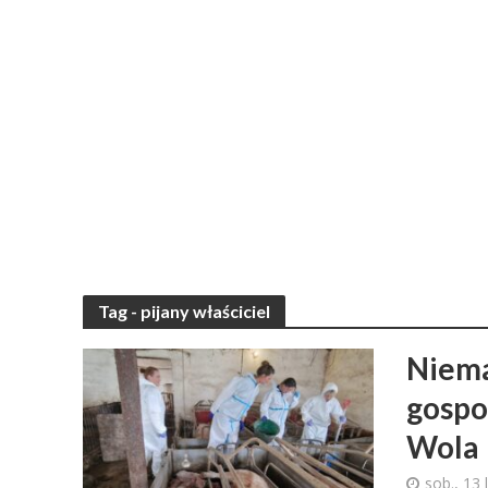
Tag - pijany właściciel
Niema
gospo
Wola
sob., 13 