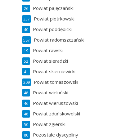
Powiat pajęczański
26
Powiat piotrkowski
337
Powiat poddębicki
40
Powiat radomszczański
587
Powiat rawski
19
Powiat sieradzki
52
Powiat skierniewicki
41
Powiat tomaszowski
209
Powiat wieluński
48
Powiat wieruszowski
46
Powiat zduńskowolski
48
Powiat zgierski
50
Pozostałe dyscypliny
80