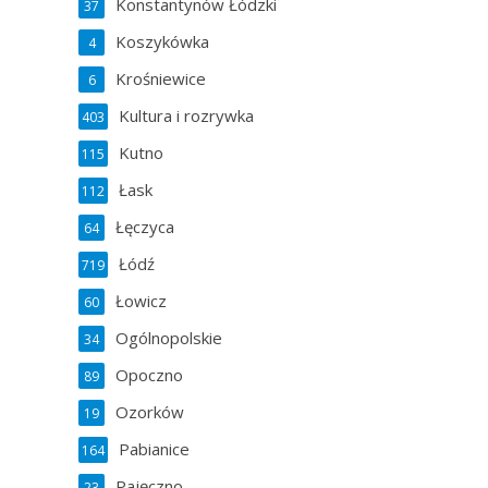
Konstantynów Łódzki
37
Koszykówka
4
Krośniewice
6
Kultura i rozrywka
403
Kutno
115
Łask
112
Łęczyca
64
Łódź
719
Łowicz
60
Ogólnopolskie
34
Opoczno
89
Ozorków
19
Pabianice
164
Pajęczno
23