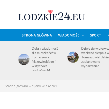
STRONA GŁÓWNA
WIADOMOŚCI
SPORT
wa w
Dobra wiadomość
Dzieje się w pierws
e
dla mieszkańców
weekend sierpnia 
im
Tomaszowa
Tomaszowie! Jakie
 środku
Mazowieckiego i
zaplanowano
y!
wszystkich
wydarzenia?
ACJA
podróżnych!
Strona główna
»
pijany właściciel