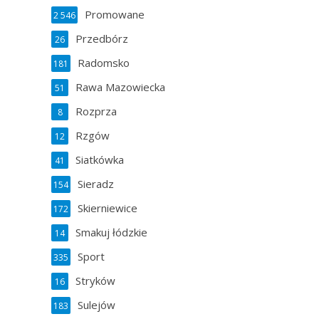
Promowane
2 546
Przedbórz
26
Radomsko
181
Rawa Mazowiecka
51
Rozprza
8
Rzgów
12
Siatkówka
41
Sieradz
154
Skierniewice
172
Smakuj łódzkie
14
Sport
335
Stryków
16
Sulejów
183