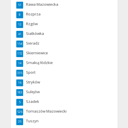
Rawa Mazowiecka
51
Rozprza
8
Rzgów
12
Siatkówka
41
Sieradz
154
Skierniewice
172
Smakuj łódzkie
14
Sport
335
Stryków
16
Sulejów
183
Szadek
5
Tomaszów Mazowiecki
526
Tuszyn
35