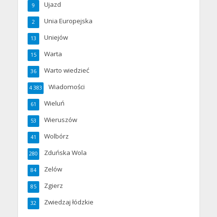
Ujazd
9
Unia Europejska
2
Uniejów
13
Warta
15
Warto wiedzieć
36
Wiadomości
4 383
Wieluń
61
Wieruszów
53
Wolbórz
41
Zduńska Wola
280
Zelów
84
Zgierz
85
Zwiedzaj łódzkie
32