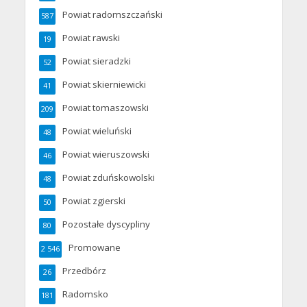
Powiat radomszczański
587
Powiat rawski
19
Powiat sieradzki
52
Powiat skierniewicki
41
Powiat tomaszowski
209
Powiat wieluński
48
Powiat wieruszowski
46
Powiat zduńskowolski
48
Powiat zgierski
50
Pozostałe dyscypliny
80
Promowane
2 546
Przedbórz
26
Radomsko
181