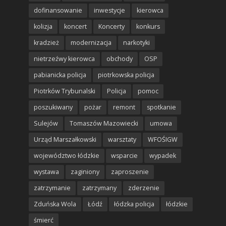
dofinansowanie
inwestycje
kierowca
kolizja
koncert
Koncerty
konkurs
kradzież
modernizacja
narkotyki
nietrzeźwy kierowca
obchody
OSP
pabianicka policja
piotrkowska policja
Piotrków Trybunalski
Policja
pomoc
poszukiwany
pożar
remont
spotkanie
Sulejów
Tomaszów Mazowiecki
umowa
Urząd Marszałkowski
warsztaty
WFOŚIGW
województwo łódzkie
wsparcie
wypadek
wystawa
zaginiony
zaproszenie
zatrzymanie
zatrzymany
zderzenie
Zduńska Wola
Łódź
łódzka policja
łódzkie
śmierć