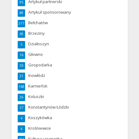
Artykuł partnerski
95
Artykuł sponsorowany
88
Bełchatów
217
Brzeziny
69
Działoszyn
5
Głowno
16
Gospodarka
55
Inowłódz
21
Kamieńsk
168
Koluszki
36
Konstantynów Łódzki
37
Koszykówka
4
Krośniewice
6
Kultura i rozrywka