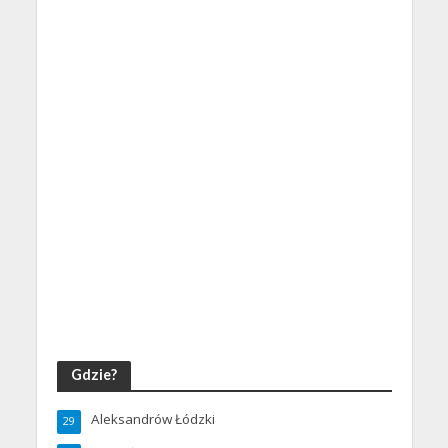
Gdzie?
Aleksandrów Łódzki
29