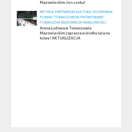
Mazowieckim. Irys czeka!
ARTYKUŁ PARTNERSKI
•
KULTURA I ROZRYWKA
•
POWIAT TOMASZOWSKI
•
PROMOWANE
•
TOMASZÓW MAZOWIECKI
•
WIADOMOŚCI
Arena Lodowa w Tomaszowie
Mazowieckim zaprasza w środku lata na
łyżwy! AKTUALIZACJA