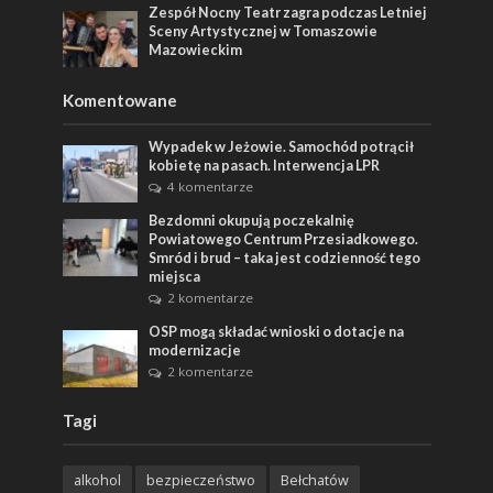
Zespół Nocny Teatr zagra podczas Letniej
Sceny Artystycznej w Tomaszowie
Mazowieckim
Komentowane
Wypadek w Jeżowie. Samochód potrącił
kobietę na pasach. Interwencja LPR
4 komentarze
Bezdomni okupują poczekalnię
Powiatowego Centrum Przesiadkowego.
Smród i brud – taka jest codzienność tego
miejsca
2 komentarze
OSP mogą składać wnioski o dotacje na
modernizacje
2 komentarze
Tagi
alkohol
bezpieczeństwo
Bełchatów