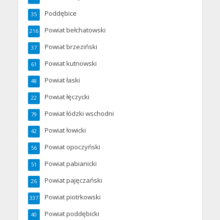
Poddębice
35
Powiat bełchatowski
216
Powiat brzeziński
37
Powiat kutnowski
61
Powiat łaski
48
Powiat łęczycki
22
Powiat łódzki wschodni
79
Powiat łowicki
42
Powiat opoczyński
56
Powiat pabianicki
51
Powiat pajęczański
26
Powiat piotrkowski
337
Powiat poddębicki
40