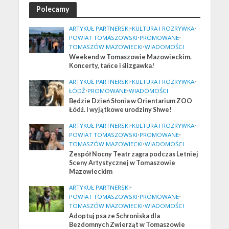
Polecamy
ARTYKUŁ PARTNERSKI
•
KULTURA I ROZRYWKA
•
POWIAT TOMASZOWSKI
•
PROMOWANE
•
TOMASZÓW MAZOWIECKI
•
WIADOMOŚCI
Weekend w Tomaszowie Mazowieckim.
Koncerty, tańce i ślizgawka!
ARTYKUŁ PARTNERSKI
•
KULTURA I ROZRYWKA
•
ŁÓDŹ
•
PROMOWANE
•
WIADOMOŚCI
Będzie Dzień Słonia w Orientarium ZOO
Łódź. I wyjątkowe urodziny Shwe!
ARTYKUŁ PARTNERSKI
•
KULTURA I ROZRYWKA
•
POWIAT TOMASZOWSKI
•
PROMOWANE
•
TOMASZÓW MAZOWIECKI
•
WIADOMOŚCI
Zespół Nocny Teatr zagra podczas Letniej
Sceny Artystycznej w Tomaszowie
Mazowieckim
ARTYKUŁ PARTNERSKI
•
POWIAT TOMASZOWSKI
•
PROMOWANE
•
TOMASZÓW MAZOWIECKI
•
WIADOMOŚCI
Adoptuj psa ze Schroniska dla
Bezdomnych Zwierząt w Tomaszowie