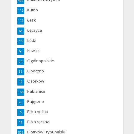
403
Kutno
115
Łask
112
Łęczyca
64
Łódź
719
Łowicz
60
Ogólnopolskie
34
Opoczno
89
Ozorków
19
Pabianice
164
Pajęczno
23
Piłka nożna
79
Piłka ręczna
11
Piotrków Trybunalski
506