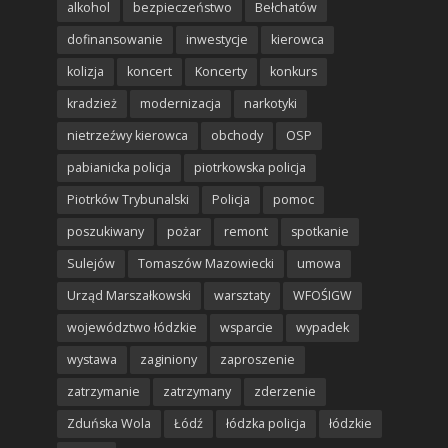
alkohol
bezpieczeństwo
Bełchatów
dofinansowanie
inwestycje
kierowca
kolizja
koncert
Koncerty
konkurs
kradzież
modernizacja
narkotyki
nietrzeźwy kierowca
obchody
OSP
pabianicka policja
piotrkowska policja
Piotrków Trybunalski
Policja
pomoc
poszukiwany
pożar
remont
spotkanie
Sulejów
Tomaszów Mazowiecki
umowa
Urząd Marszałkowski
warsztaty
WFOŚIGW
województwo łódzkie
wsparcie
wypadek
wystawa
zaginiony
zaproszenie
zatrzymanie
zatrzymany
zderzenie
Zduńska Wola
Łódź
łódzka policja
łódzkie