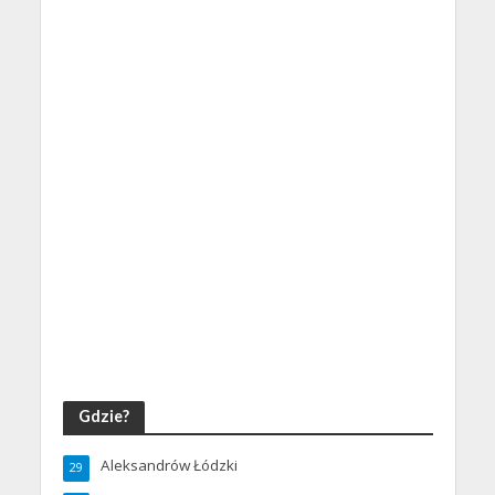
Gdzie?
Aleksandrów Łódzki
29