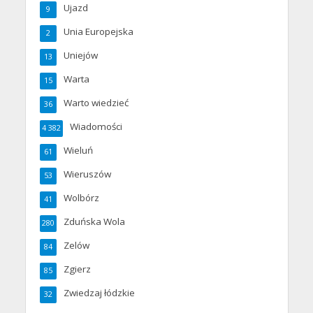
Ujazd
9
Unia Europejska
2
Uniejów
13
Warta
15
Warto wiedzieć
36
Wiadomości
4 382
Wieluń
61
Wieruszów
53
Wolbórz
41
Zduńska Wola
280
Zelów
84
Zgierz
85
Zwiedzaj łódzkie
32