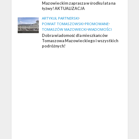
Mazowieckim zaprasza w środku lata na
łyżwy! AKTUALIZACJA
ARTYKUŁ PARTNERSKI
•
POWIAT TOMASZOWSKI
•
PROMOWANE
•
TOMASZÓW MAZOWIECKI
•
WIADOMOŚCI
Dobra wiadomość dla mieszkańców
Tomaszowa Mazowieckiego i wszystkich
podróżnych!