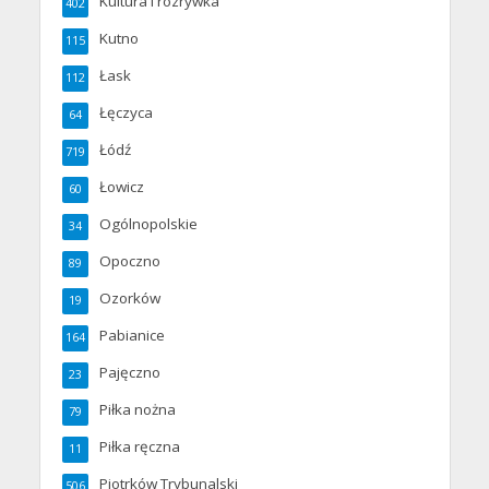
Kultura i rozrywka
402
Kutno
115
Łask
112
Łęczyca
64
Łódź
719
Łowicz
60
Ogólnopolskie
34
Opoczno
89
Ozorków
19
Pabianice
164
Pajęczno
23
Piłka nożna
79
Piłka ręczna
11
Piotrków Trybunalski
506