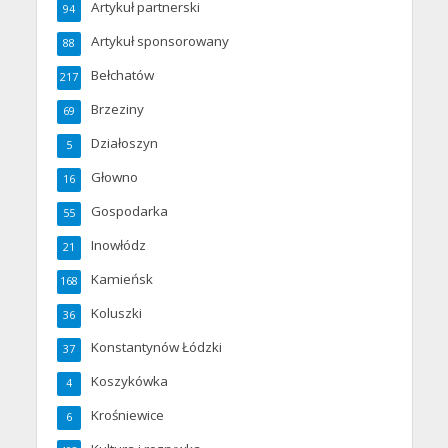
Artykuł partnerski
94
Artykuł sponsorowany
88
Bełchatów
217
Brzeziny
69
Działoszyn
5
Głowno
16
Gospodarka
55
Inowłódz
21
Kamieńsk
168
Koluszki
36
Konstantynów Łódzki
37
Koszykówka
4
Krośniewice
6