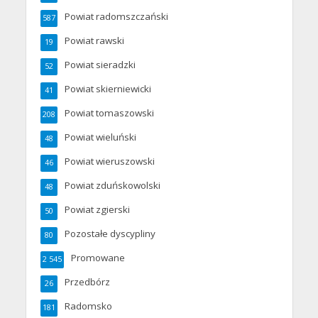
Powiat radomszczański
587
Powiat rawski
19
Powiat sieradzki
52
Powiat skierniewicki
41
Powiat tomaszowski
208
Powiat wieluński
48
Powiat wieruszowski
46
Powiat zduńskowolski
48
Powiat zgierski
50
Pozostałe dyscypliny
80
Promowane
2 545
Przedbórz
26
Radomsko
181