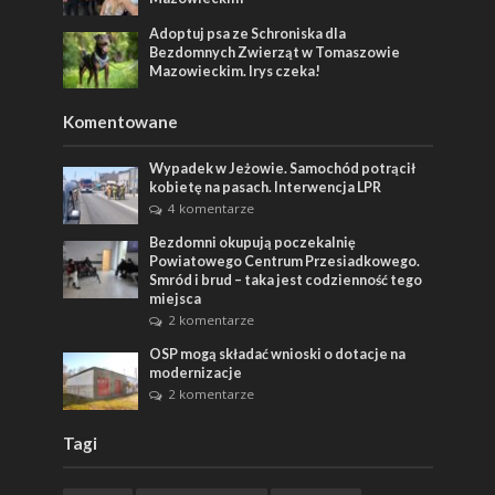
Adoptuj psa ze Schroniska dla
Bezdomnych Zwierząt w Tomaszowie
Mazowieckim. Irys czeka!
Komentowane
Wypadek w Jeżowie. Samochód potrącił
kobietę na pasach. Interwencja LPR
4 komentarze
Bezdomni okupują poczekalnię
Powiatowego Centrum Przesiadkowego.
Smród i brud – taka jest codzienność tego
miejsca
2 komentarze
OSP mogą składać wnioski o dotacje na
modernizacje
2 komentarze
Tagi