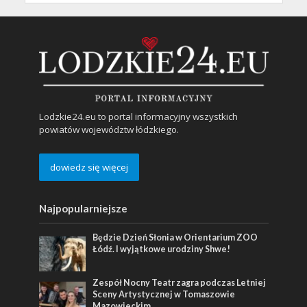
Lodzkie24.eu to portal informacyjny wszystkich
powiatów województw łódzkiego.
dowiedz się więcej
Najpopularniejsze
Będzie Dzień Słonia w Orientarium ZOO
Łódź. I wyjątkowe urodziny Shwe!
Zespół Nocny Teatr zagra podczas Letniej
Sceny Artystycznej w Tomaszowie
Mazowieckim