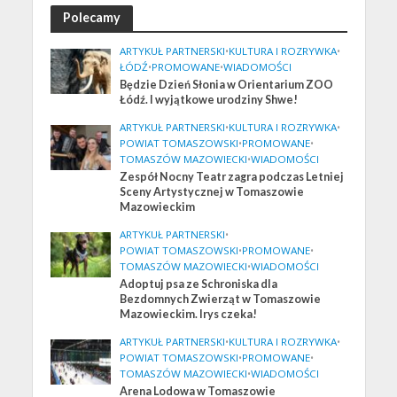
Polecamy
ARTYKUŁ PARTNERSKI
•
KULTURA I ROZRYWKA
•
ŁÓDŹ
•
PROMOWANE
•
WIADOMOŚCI
Będzie Dzień Słonia w Orientarium ZOO
Łódź. I wyjątkowe urodziny Shwe!
ARTYKUŁ PARTNERSKI
•
KULTURA I ROZRYWKA
•
POWIAT TOMASZOWSKI
•
PROMOWANE
•
TOMASZÓW MAZOWIECKI
•
WIADOMOŚCI
Zespół Nocny Teatr zagra podczas Letniej
Sceny Artystycznej w Tomaszowie
Mazowieckim
ARTYKUŁ PARTNERSKI
•
POWIAT TOMASZOWSKI
•
PROMOWANE
•
TOMASZÓW MAZOWIECKI
•
WIADOMOŚCI
Adoptuj psa ze Schroniska dla
Bezdomnych Zwierząt w Tomaszowie
Mazowieckim. Irys czeka!
ARTYKUŁ PARTNERSKI
•
KULTURA I ROZRYWKA
•
POWIAT TOMASZOWSKI
•
PROMOWANE
•
TOMASZÓW MAZOWIECKI
•
WIADOMOŚCI
Arena Lodowa w Tomaszowie