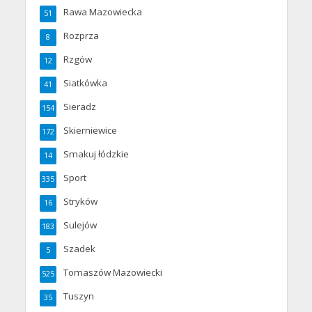
Rawa Mazowiecka
51
Rozprza
8
Rzgów
12
Siatkówka
41
Sieradz
154
Skierniewice
172
Smakuj łódzkie
14
Sport
335
Stryków
16
Sulejów
183
Szadek
5
Tomaszów Mazowiecki
525
Tuszyn
35