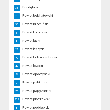
Poddębice
35
Powiat bełchatowski
216
Powiat brzeziński
37
Powiat kutnowski
61
Powiat łaski
48
Powiat łęczycki
22
Powiat łódzki wschodni
79
Powiat łowicki
42
Powiat opoczyński
56
Powiat pabianicki
51
Powiat pajęczański
26
Powiat piotrkowski
337
Powiat poddębicki
40