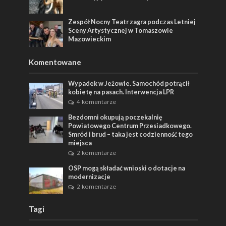
Zespół Nocny Teatr zagra podczas Letniej
Sceny Artystycznej w Tomaszowie
Mazowieckim
Komentowane
Wypadek w Jeżowie. Samochód potrącił
kobietę na pasach. Interwencja LPR
4 komentarze
Bezdomni okupują poczekalnię
Powiatowego Centrum Przesiadkowego.
Smród i brud – taka jest codzienność tego
miejsca
2 komentarze
OSP mogą składać wnioski o dotacje na
modernizacje
2 komentarze
Tagi