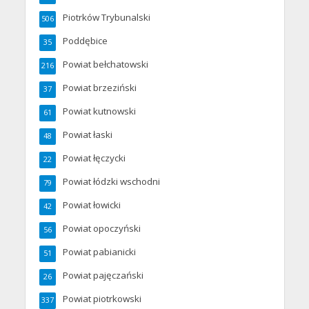
Piotrków Trybunalski
506
Poddębice
35
Powiat bełchatowski
216
Powiat brzeziński
37
Powiat kutnowski
61
Powiat łaski
48
Powiat łęczycki
22
Powiat łódzki wschodni
79
Powiat łowicki
42
Powiat opoczyński
56
Powiat pabianicki
51
Powiat pajęczański
26
Powiat piotrkowski
337