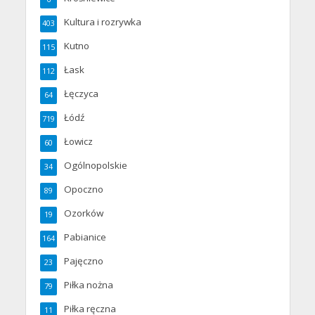
Kultura i rozrywka
403
Kutno
115
Łask
112
Łęczyca
64
Łódź
719
Łowicz
60
Ogólnopolskie
34
Opoczno
89
Ozorków
19
Pabianice
164
Pajęczno
23
Piłka nożna
79
Piłka ręczna
11