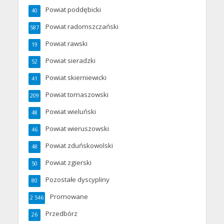
Powiat poddębicki
40
Powiat radomszczański
587
Powiat rawski
19
Powiat sieradzki
52
Powiat skierniewicki
41
Powiat tomaszowski
209
Powiat wieluński
48
Powiat wieruszowski
46
Powiat zduńskowolski
48
Powiat zgierski
50
Pozostałe dyscypliny
80
Promowane
2 546
Przedbórz
26