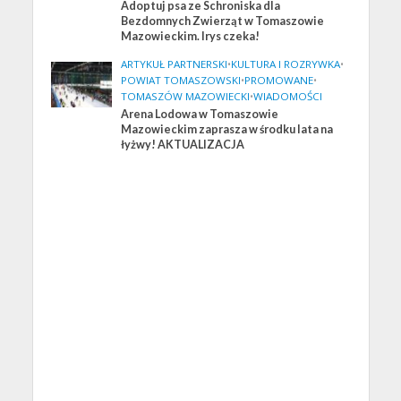
Adoptuj psa ze Schroniska dla
Bezdomnych Zwierząt w Tomaszowie
Mazowieckim. Irys czeka!
ARTYKUŁ PARTNERSKI
•
KULTURA I ROZRYWKA
•
POWIAT TOMASZOWSKI
•
PROMOWANE
•
TOMASZÓW MAZOWIECKI
•
WIADOMOŚCI
Arena Lodowa w Tomaszowie
Mazowieckim zaprasza w środku lata na
łyżwy! AKTUALIZACJA