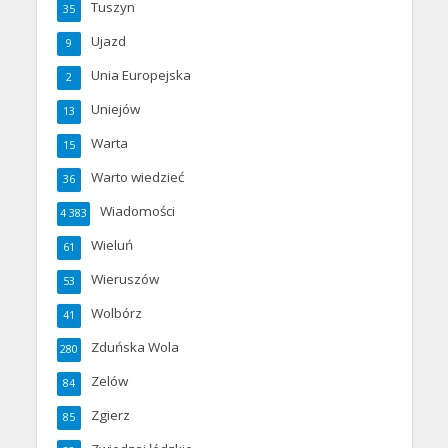
Tuszyn
35
Ujazd
9
Unia Europejska
2
Uniejów
13
Warta
15
Warto wiedzieć
36
Wiadomości
4 383
Wieluń
61
Wieruszów
53
Wolbórz
41
Zduńska Wola
280
Zelów
84
Zgierz
85