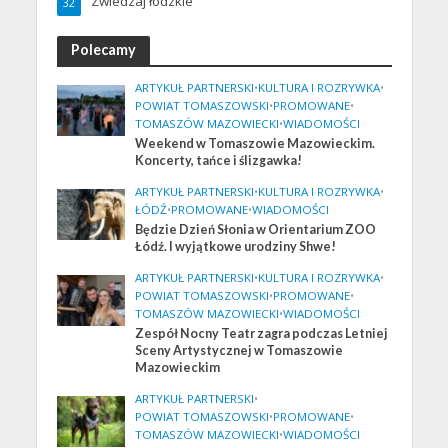
Zwiedzaj łódzkie
32
Polecamy
ARTYKUŁ PARTNERSKI
•
KULTURA I ROZRYWKA
•
POWIAT TOMASZOWSKI
•
PROMOWANE
•
TOMASZÓW MAZOWIECKI
•
WIADOMOŚCI
Weekend w Tomaszowie Mazowieckim.
Koncerty, tańce i ślizgawka!
ARTYKUŁ PARTNERSKI
•
KULTURA I ROZRYWKA
•
ŁÓDŹ
•
PROMOWANE
•
WIADOMOŚCI
Będzie Dzień Słonia w Orientarium ZOO
Łódź. I wyjątkowe urodziny Shwe!
ARTYKUŁ PARTNERSKI
•
KULTURA I ROZRYWKA
•
POWIAT TOMASZOWSKI
•
PROMOWANE
•
TOMASZÓW MAZOWIECKI
•
WIADOMOŚCI
Zespół Nocny Teatr zagra podczas Letniej
Sceny Artystycznej w Tomaszowie
Mazowieckim
ARTYKUŁ PARTNERSKI
•
POWIAT TOMASZOWSKI
•
PROMOWANE
•
TOMASZÓW MAZOWIECKI
•
WIADOMOŚCI