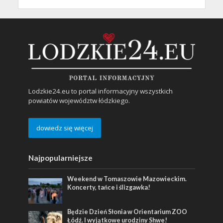
Lodzkie24.eu to portal informacyjny wszystkich
powiatów województw łódzkiego.
dowiedz się więcej
Najpopularniejsze
Weekend w Tomaszowie Mazowieckim.
Koncerty, tańce i ślizgawka!
Będzie Dzień Słonia w Orientarium ZOO
Łódź. I wyjątkowe urodziny Shwe!