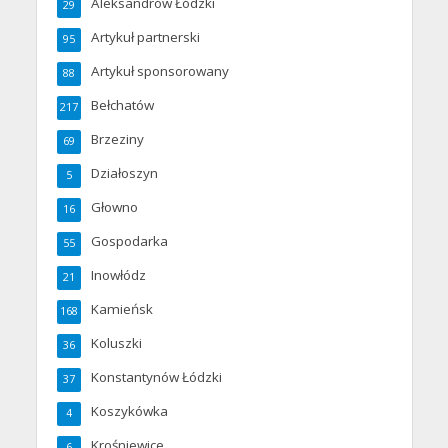
Aleksandrów Łódzki
29
Artykuł partnerski
95
Artykuł sponsorowany
88
Bełchatów
217
Brzeziny
69
Działoszyn
5
Głowno
16
Gospodarka
55
Inowłódz
21
Kamieńsk
168
Koluszki
36
Konstantynów Łódzki
37
Koszykówka
4
Krośniewice
6