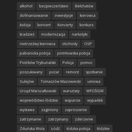
alkohol
bezpieczeństwo
Bełchatów
dofinansowanie
inwestycje
kierowca
kolizja
koncert
Koncerty
konkurs
kradzież
modernizacja
narkotyki
nietrzeźwy kierowca
obchody
OSP
pabianicka policja
piotrkowska policja
Piotrków Trybunalski
Policja
pomoc
poszukiwany
pożar
remont
spotkanie
Sulejów
Tomaszów Mazowiecki
umowa
Urząd Marszałkowski
warsztaty
WFOŚIGW
województwo łódzkie
wsparcie
wypadek
wystawa
zaginiony
zaproszenie
zatrzymanie
zatrzymany
zderzenie
Zduńska Wola
Łódź
łódzka policja
łódzkie