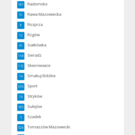
Radomsko
181
Rawa Mazowiecka
51
Rozprza
8
Rzgów
12
Siatkówka
41
Sieradz
154
Skierniewice
172
Smakuj łódzkie
14
Sport
335
Stryków
16
Sulejów
183
Szadek
5
Tomaszów Mazowiecki
526