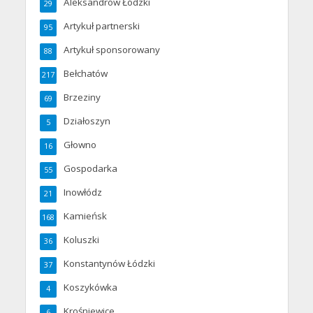
Aleksandrów Łódzki
29
Artykuł partnerski
95
Artykuł sponsorowany
88
Bełchatów
217
Brzeziny
69
Działoszyn
5
Głowno
16
Gospodarka
55
Inowłódz
21
Kamieńsk
168
Koluszki
36
Konstantynów Łódzki
37
Koszykówka
4
Krośniewice
6