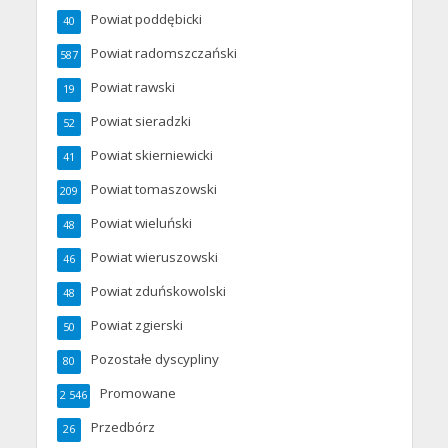
Powiat poddębicki
40
Powiat radomszczański
587
Powiat rawski
19
Powiat sieradzki
52
Powiat skierniewicki
41
Powiat tomaszowski
209
Powiat wieluński
48
Powiat wieruszowski
46
Powiat zduńskowolski
48
Powiat zgierski
50
Pozostałe dyscypliny
80
Promowane
2 546
Przedbórz
26