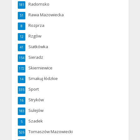
Radomsko
181
Rawa Mazowiecka
51
Rozprza
8
Rzgów
12
Siatkówka
41
Sieradz
154
Skierniewice
172
Smakuj łódzkie
14
Sport
335
Stryków
16
Sulejów
183
Szadek
5
Tomaszów Mazowiecki
526