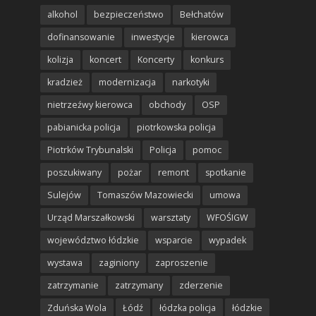
alkohol
bezpieczeństwo
Bełchatów
dofinansowanie
inwestycje
kierowca
kolizja
koncert
Koncerty
konkurs
kradzież
modernizacja
narkotyki
nietrzeźwy kierowca
obchody
OSP
pabianicka policja
piotrkowska policja
Piotrków Trybunalski
Policja
pomoc
poszukiwany
pożar
remont
spotkanie
Sulejów
Tomaszów Mazowiecki
umowa
Urząd Marszałkowski
warsztaty
WFOŚIGW
województwo łódzkie
wsparcie
wypadek
wystawa
zaginiony
zaproszenie
zatrzymanie
zatrzymany
zderzenie
Zduńska Wola
Łódź
łódzka policja
łódzkie