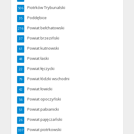
Piotrków Trybunalski
506
Poddębice
35
Powiat bełchatowski
216
Powiat brzeziński
37
Powiat kutnowski
61
Powiat łaski
48
Powiat łęczycki
22
Powiat łódzki wschodni
79
Powiat łowicki
42
Powiat opoczyński
56
Powiat pabianicki
51
Powiat pajęczański
26
Powiat piotrkowski
337