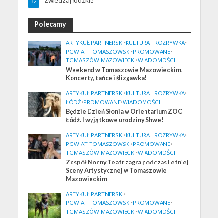
Zwiedzaj łódzkie
32
Polecamy
ARTYKUŁ PARTNERSKI
•
KULTURA I ROZRYWKA
•
POWIAT TOMASZOWSKI
•
PROMOWANE
•
TOMASZÓW MAZOWIECKI
•
WIADOMOŚCI
Weekend w Tomaszowie Mazowieckim.
Koncerty, tańce i ślizgawka!
ARTYKUŁ PARTNERSKI
•
KULTURA I ROZRYWKA
•
ŁÓDŹ
•
PROMOWANE
•
WIADOMOŚCI
Będzie Dzień Słonia w Orientarium ZOO
Łódź. I wyjątkowe urodziny Shwe!
ARTYKUŁ PARTNERSKI
•
KULTURA I ROZRYWKA
•
POWIAT TOMASZOWSKI
•
PROMOWANE
•
TOMASZÓW MAZOWIECKI
•
WIADOMOŚCI
Zespół Nocny Teatr zagra podczas Letniej
Sceny Artystycznej w Tomaszowie
Mazowieckim
ARTYKUŁ PARTNERSKI
•
POWIAT TOMASZOWSKI
•
PROMOWANE
•
TOMASZÓW MAZOWIECKI
•
WIADOMOŚCI