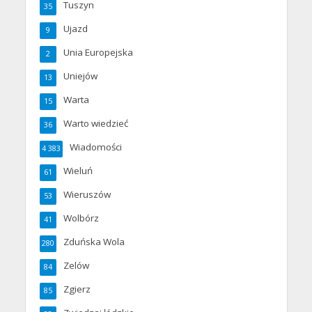
Tuszyn
35
Ujazd
9
Unia Europejska
2
Uniejów
13
Warta
15
Warto wiedzieć
36
Wiadomości
4 383
Wieluń
61
Wieruszów
53
Wolbórz
41
Zduńska Wola
280
Zelów
84
Zgierz
85