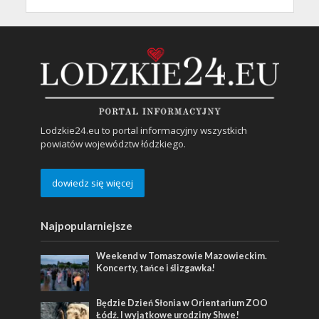
Lodzkie24.eu to portal informacyjny wszystkich
powiatów województw łódzkiego.
dowiedz się więcej
Najpopularniejsze
Weekend w Tomaszowie Mazowieckim.
Koncerty, tańce i ślizgawka!
Będzie Dzień Słonia w Orientarium ZOO
Łódź. I wyjątkowe urodziny Shwe!