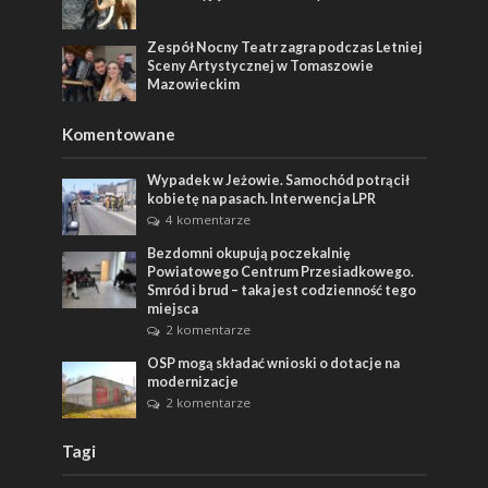
Zespół Nocny Teatr zagra podczas Letniej
Sceny Artystycznej w Tomaszowie
Mazowieckim
Komentowane
Wypadek w Jeżowie. Samochód potrącił
kobietę na pasach. Interwencja LPR
4 komentarze
Bezdomni okupują poczekalnię
Powiatowego Centrum Przesiadkowego.
Smród i brud – taka jest codzienność tego
miejsca
2 komentarze
OSP mogą składać wnioski o dotacje na
modernizacje
2 komentarze
Tagi