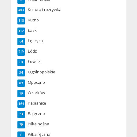
Kultura i rozrywka
403
Kutno
115
Łask
112
Łęczyca
64
Łódź
719
Łowicz
60
Ogólnopolskie
34
Opoczno
89
Ozorków
19
Pabianice
164
Pajęczno
23
Piłka nożna
79
Piłka ręczna
11