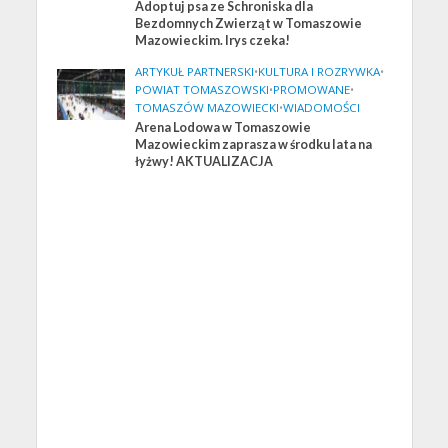
Adoptuj psa ze Schroniska dla
Bezdomnych Zwierząt w Tomaszowie
Mazowieckim. Irys czeka!
ARTYKUŁ PARTNERSKI
•
KULTURA I ROZRYWKA
•
POWIAT TOMASZOWSKI
•
PROMOWANE
•
TOMASZÓW MAZOWIECKI
•
WIADOMOŚCI
Arena Lodowa w Tomaszowie
Mazowieckim zaprasza w środku lata na
łyżwy! AKTUALIZACJA