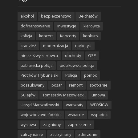
alkohol
bezpieczeństwo
Bełchatów
dofinansowanie
inwestycje
kierowca
kolizja
koncert
Koncerty
konkurs
kradzież
modernizacja
narkotyki
nietrzeźwy kierowca
obchody
OSP
pabianicka policja
piotrkowska policja
Piotrków Trybunalski
Policja
pomoc
poszukiwany
pożar
remont
spotkanie
Sulejów
Tomaszów Mazowiecki
umowa
Urząd Marszałkowski
warsztaty
WFOŚIGW
województwo łódzkie
wsparcie
wypadek
wystawa
zaginiony
zaproszenie
zatrzymanie
zatrzymany
zderzenie