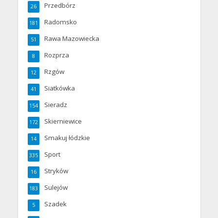
Przedbórz
26
Radomsko
181
Rawa Mazowiecka
51
Rozprza
8
Rzgów
12
Siatkówka
41
Sieradz
154
Skierniewice
172
Smakuj łódzkie
14
Sport
335
Stryków
16
Sulejów
183
Szadek
5