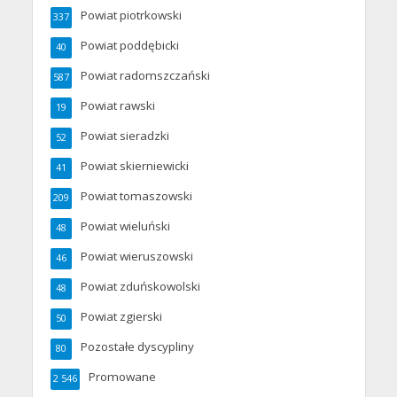
Powiat piotrkowski
337
Powiat poddębicki
40
Powiat radomszczański
587
Powiat rawski
19
Powiat sieradzki
52
Powiat skierniewicki
41
Powiat tomaszowski
209
Powiat wieluński
48
Powiat wieruszowski
46
Powiat zduńskowolski
48
Powiat zgierski
50
Pozostałe dyscypliny
80
Promowane
2 546