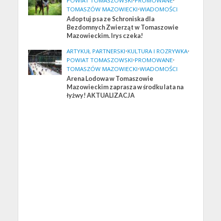
POWIAT TOMASZOWSKI
•
PROMOWANE
•
TOMASZÓW MAZOWIECKI
•
WIADOMOŚCI
Adoptuj psa ze Schroniska dla
Bezdomnych Zwierząt w Tomaszowie
Mazowieckim. Irys czeka!
ARTYKUŁ PARTNERSKI
•
KULTURA I ROZRYWKA
•
POWIAT TOMASZOWSKI
•
PROMOWANE
•
TOMASZÓW MAZOWIECKI
•
WIADOMOŚCI
Arena Lodowa w Tomaszowie
Mazowieckim zaprasza w środku lata na
łyżwy! AKTUALIZACJA