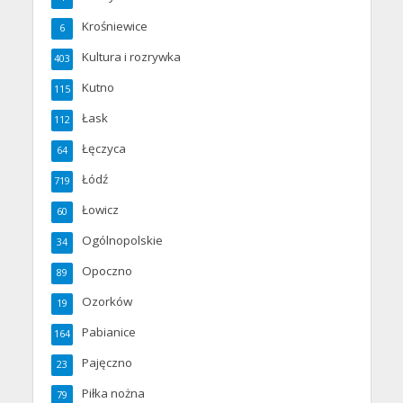
Krośniewice
6
Kultura i rozrywka
403
Kutno
115
Łask
112
Łęczyca
64
Łódź
719
Łowicz
60
Ogólnopolskie
34
Opoczno
89
Ozorków
19
Pabianice
164
Pajęczno
23
Piłka nożna
79