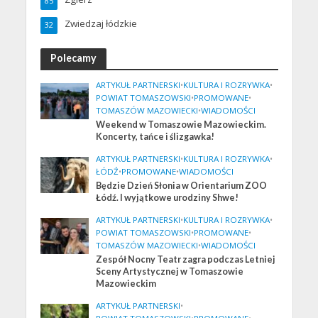
85
Zwiedzaj łódzkie
32
Polecamy
ARTYKUŁ PARTNERSKI
•
KULTURA I ROZRYWKA
•
POWIAT TOMASZOWSKI
•
PROMOWANE
•
TOMASZÓW MAZOWIECKI
•
WIADOMOŚCI
Weekend w Tomaszowie Mazowieckim.
Koncerty, tańce i ślizgawka!
ARTYKUŁ PARTNERSKI
•
KULTURA I ROZRYWKA
•
ŁÓDŹ
•
PROMOWANE
•
WIADOMOŚCI
Będzie Dzień Słonia w Orientarium ZOO
Łódź. I wyjątkowe urodziny Shwe!
ARTYKUŁ PARTNERSKI
•
KULTURA I ROZRYWKA
•
POWIAT TOMASZOWSKI
•
PROMOWANE
•
TOMASZÓW MAZOWIECKI
•
WIADOMOŚCI
Zespół Nocny Teatr zagra podczas Letniej
Sceny Artystycznej w Tomaszowie
Mazowieckim
ARTYKUŁ PARTNERSKI
•