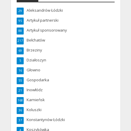
Aleksandrów Łódzki
29
Artykuł partnerski
95
Artykuł sponsorowany
88
Bełchatów
217
Brzeziny
69
Działoszyn
5
Głowno
16
Gospodarka
55
Inowłódz
21
Kamieńsk
168
Koluszki
36
Konstantynów Łódzki
37
Koszykówka
4