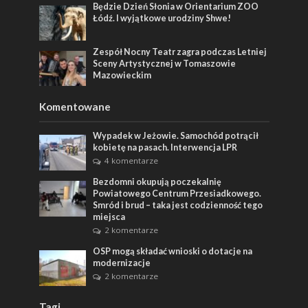
Będzie Dzień Słonia w Orientarium ZOO
Łódź. I wyjątkowe urodziny Shwe!
Zespół Nocny Teatr zagra podczas Letniej
Sceny Artystycznej w Tomaszowie
Mazowieckim
Komentowane
Wypadek w Jeżowie. Samochód potrącił
kobietę na pasach. Interwencja LPR
4 komentarze
Bezdomni okupują poczekalnię
Powiatowego Centrum Przesiadkowego.
Smród i brud – taka jest codzienność tego
miejsca
2 komentarze
OSP mogą składać wnioski o dotacje na
modernizacje
2 komentarze
Tagi