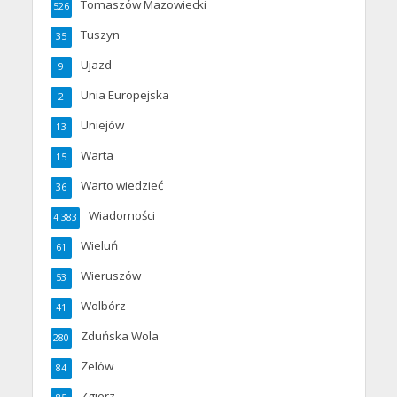
Tomaszów Mazowiecki
526
Tuszyn
35
Ujazd
9
Unia Europejska
2
Uniejów
13
Warta
15
Warto wiedzieć
36
Wiadomości
4 383
Wieluń
61
Wieruszów
53
Wolbórz
41
Zduńska Wola
280
Zelów
84
Zgierz