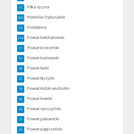
Piłka ręczna
11
Piotrków Trybunalski
506
Poddębice
35
Powiat bełchatowski
216
Powiat brzeziński
37
Powiat kutnowski
61
Powiat łaski
48
Powiat łęczycki
22
Powiat łódzki wschodni
79
Powiat łowicki
42
Powiat opoczyński
56
Powiat pabianicki
51
Powiat pajęczański
26