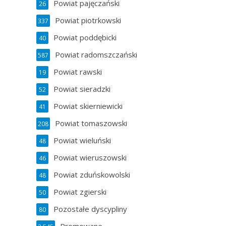
Powiat pajęczański
26
Powiat piotrkowski
337
Powiat poddębicki
40
Powiat radomszczański
587
Powiat rawski
19
Powiat sieradzki
52
Powiat skierniewicki
41
Powiat tomaszowski
208
Powiat wieluński
48
Powiat wieruszowski
46
Powiat zduńskowolski
48
Powiat zgierski
50
Pozostałe dyscypliny
80