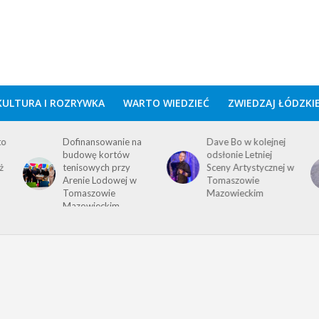
KULTURA I ROZRYWKA
WARTO WIEDZIEĆ
ZWIEDZAJ ŁÓDZKI
to
Dofinansowanie na
Dave Bo w kolejnej
budowę kortów
odsłonie Letniej
ż
tenisowych przy
Sceny Artystycznej w
Arenie Lodowej w
Tomaszowie
Tomaszowie
Mazowieckim
Mazowieckim