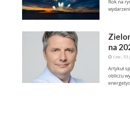
Rok na ry
wydarzenia
Zielo
na 20
czw., 03
Artykuł 
obliczu w
energetyc