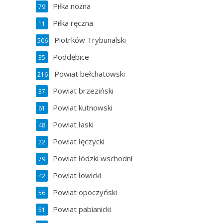
Piłka nożna
79
Piłka ręczna
11
Piotrków Trybunalski
506
Poddębice
35
Powiat bełchatowski
216
Powiat brzeziński
37
Powiat kutnowski
61
Powiat łaski
48
Powiat łęczycki
22
Powiat łódzki wschodni
79
Powiat łowicki
42
Powiat opoczyński
56
Powiat pabianicki
51