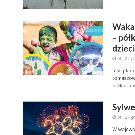
Wakac
– pół
dzieci
pt., 27 
Jeśli pla
tomaszowsk
półkolonie
Sylwe
pt., 27 g
W wojewód