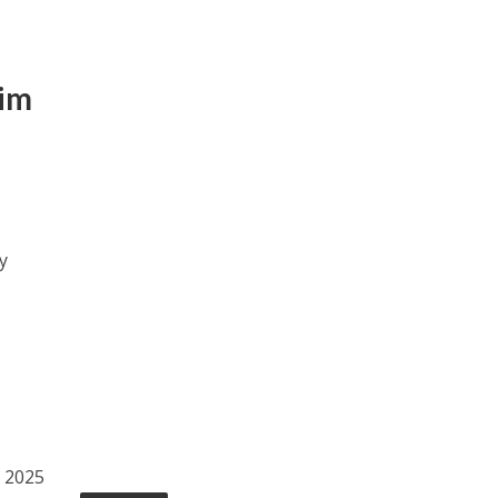
im
y
 2025