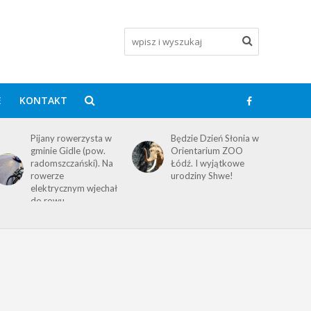
E
KONTAKT
Pijany rowerzysta w
Będzie Dzień Słonia w
gminie Gidle (pow.
Orientarium ZOO
radomszczański). Na
Łódź. I wyjątkowe
rowerze
urodziny Shwe!
elektrycznym wjechał
do rowu