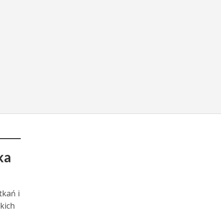
ka
tkań i
kich