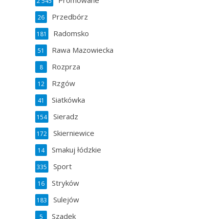
Promowane
2 545
Przedbórz
26
Radomsko
181
Rawa Mazowiecka
51
Rozprza
8
Rzgów
12
Siatkówka
41
Sieradz
154
Skierniewice
172
Smakuj łódzkie
14
Sport
335
Stryków
16
Sulejów
183
Szadek
5