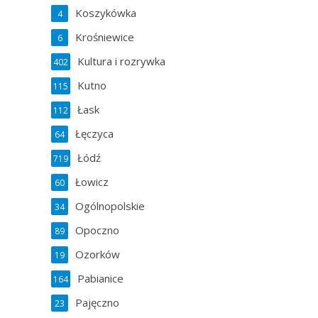
Koszykówka
4
Krośniewice
6
Kultura i rozrywka
402
Kutno
115
Łask
112
Łęczyca
64
Łódź
719
Łowicz
60
Ogólnopolskie
34
Opoczno
89
Ozorków
19
Pabianice
164
Pajęczno
23