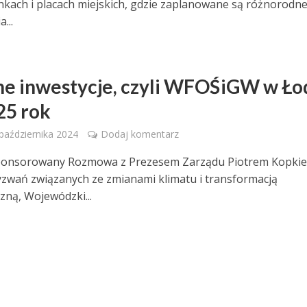
nkach i placach miejskich, gdzie zaplanowane są różnorodn
...
ne inwestycje, czyli WFOŚiGW w Ło
25 rok
 października 2024
Dodaj komentarz
sponsorowany Rozmowa z Prezesem Zarządu Piotrem Kopki
yzwań związanych ze zmianami klimatu i transformacją
zną, Wojewódzki...