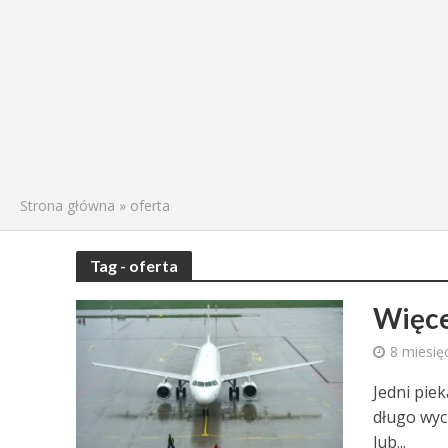
Strona główna
»
oferta
Tag - oferta
Więce
8 miesię
Jedni piek
długo wyc
lub...