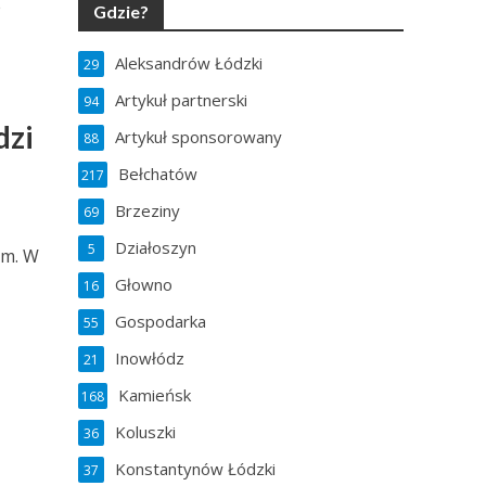
e
Gdzie?
Aleksandrów Łódzki
29
Artykuł partnerski
94
dzi
Artykuł sponsorowany
88
Bełchatów
217
Brzeziny
69
Działoszyn
5
em. W
Głowno
16
Gospodarka
55
Inowłódz
21
Kamieńsk
168
Koluszki
36
Konstantynów Łódzki
37