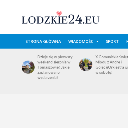
STRONA GŁÓWNA
WIADOMOŚCI
SPORT
domość
Dzieje się w pierwszy
X Gomunickie Świę
ańców
weekend sierpnia w
Miodu z Andre i
a
Tomaszowie! Jakie
Golec uOrkiestra ju
ego i
zaplanowano
w sobotę!
wydarzenia?
!