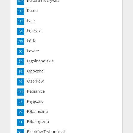
Kultura i rozrywka
402
Kutno
115
Łask
112
Łęczyca
64
Łódź
719
Łowicz
60
Ogólnopolskie
34
Opoczno
89
Ozorków
19
Pabianice
164
Pajęczno
23
Piłka nożna
79
Piłka ręczna
11
Piotrków Trybunalski
506