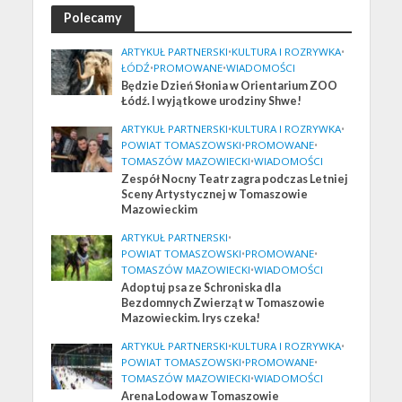
Polecamy
ARTYKUŁ PARTNERSKI
•
KULTURA I ROZRYWKA
•
ŁÓDŹ
•
PROMOWANE
•
WIADOMOŚCI
Będzie Dzień Słonia w Orientarium ZOO
Łódź. I wyjątkowe urodziny Shwe!
ARTYKUŁ PARTNERSKI
•
KULTURA I ROZRYWKA
•
POWIAT TOMASZOWSKI
•
PROMOWANE
•
TOMASZÓW MAZOWIECKI
•
WIADOMOŚCI
Zespół Nocny Teatr zagra podczas Letniej
Sceny Artystycznej w Tomaszowie
Mazowieckim
ARTYKUŁ PARTNERSKI
•
POWIAT TOMASZOWSKI
•
PROMOWANE
•
TOMASZÓW MAZOWIECKI
•
WIADOMOŚCI
Adoptuj psa ze Schroniska dla
Bezdomnych Zwierząt w Tomaszowie
Mazowieckim. Irys czeka!
ARTYKUŁ PARTNERSKI
•
KULTURA I ROZRYWKA
•
POWIAT TOMASZOWSKI
•
PROMOWANE
•
TOMASZÓW MAZOWIECKI
•
WIADOMOŚCI
Arena Lodowa w Tomaszowie