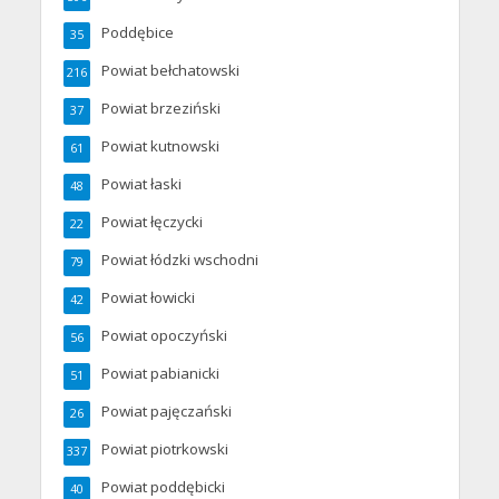
Poddębice
35
Powiat bełchatowski
216
Powiat brzeziński
37
Powiat kutnowski
61
Powiat łaski
48
Powiat łęczycki
22
Powiat łódzki wschodni
79
Powiat łowicki
42
Powiat opoczyński
56
Powiat pabianicki
51
Powiat pajęczański
26
Powiat piotrkowski
337
Powiat poddębicki
40