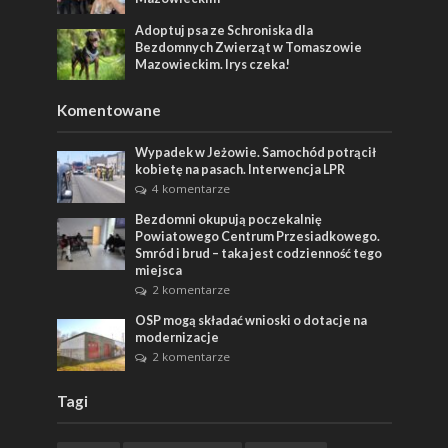
Adoptuj psa ze Schroniska dla
Bezdomnych Zwierząt w Tomaszowie
Mazowieckim. Irys czeka!
Komentowane
Wypadek w Jeżowie. Samochód potrącił
kobietę na pasach. Interwencja LPR
4 komentarze
Bezdomni okupują poczekalnię
Powiatowego Centrum Przesiadkowego.
Smród i brud – taka jest codzienność tego
miejsca
2 komentarze
OSP mogą składać wnioski o dotacje na
modernizacje
2 komentarze
Tagi