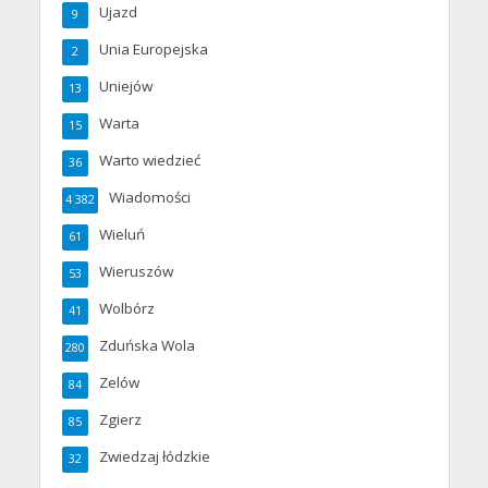
Ujazd
9
Unia Europejska
2
Uniejów
13
Warta
15
Warto wiedzieć
36
Wiadomości
4 382
Wieluń
61
Wieruszów
53
Wolbórz
41
Zduńska Wola
280
Zelów
84
Zgierz
85
Zwiedzaj łódzkie
32