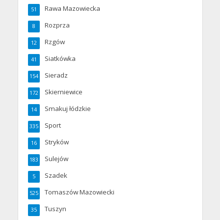
Rawa Mazowiecka
51
Rozprza
8
Rzgów
12
Siatkówka
41
Sieradz
154
Skierniewice
172
Smakuj łódzkie
14
Sport
335
Stryków
16
Sulejów
183
Szadek
5
Tomaszów Mazowiecki
525
Tuszyn
35