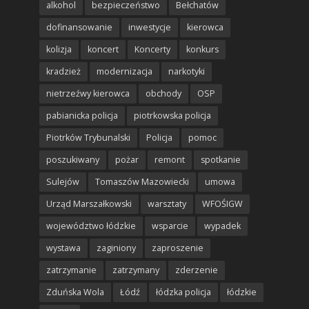
alkohol
bezpieczeństwo
Bełchatów
dofinansowanie
inwestycje
kierowca
kolizja
koncert
Koncerty
konkurs
kradzież
modernizacja
narkotyki
nietrzeźwy kierowca
obchody
OSP
pabianicka policja
piotrkowska policja
Piotrków Trybunalski
Policja
pomoc
poszukiwany
pożar
remont
spotkanie
Sulejów
Tomaszów Mazowiecki
umowa
Urząd Marszałkowski
warsztaty
WFOŚIGW
województwo łódzkie
wsparcie
wypadek
wystawa
zaginiony
zaproszenie
zatrzymanie
zatrzymany
zderzenie
Zduńska Wola
Łódź
łódzka policja
łódzkie