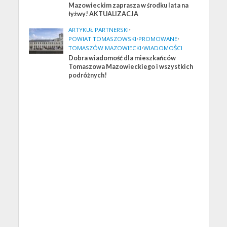
Mazowieckim zaprasza w środku lata na
łyżwy! AKTUALIZACJA
ARTYKUŁ PARTNERSKI
•
POWIAT TOMASZOWSKI
•
PROMOWANE
•
TOMASZÓW MAZOWIECKI
•
WIADOMOŚCI
Dobra wiadomość dla mieszkańców
Tomaszowa Mazowieckiego i wszystkich
podróżnych!