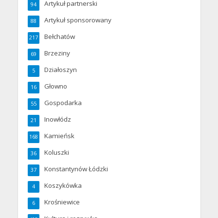
Artykuł partnerski
94
Artykuł sponsorowany
88
Bełchatów
217
Brzeziny
69
Działoszyn
5
Głowno
16
Gospodarka
55
Inowłódz
21
Kamieńsk
168
Koluszki
36
Konstantynów Łódzki
37
Koszykówka
4
Krośniewice
6