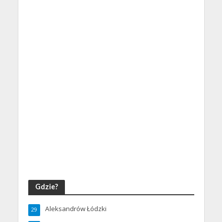
Gdzie?
Aleksandrów Łódzki
29