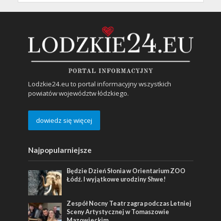
Lodzkie24.eu to portal informacyjny wszystkich
powiatów województw łódzkiego.
dowiedz się więcej
Najpopularniejsze
Będzie Dzień Słonia w Orientarium ZOO
Łódź. I wyjątkowe urodziny Shwe!
Zespół Nocny Teatr zagra podczas Letniej
Sceny Artystycznej w Tomaszowie
Mazowieckim