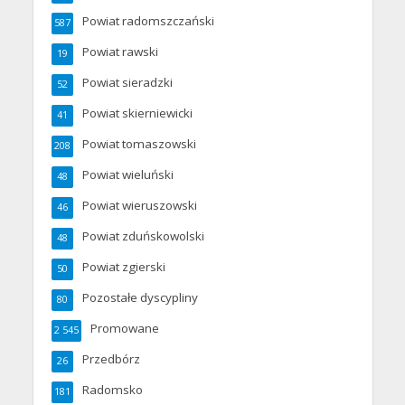
Powiat radomszczański
587
Powiat rawski
19
Powiat sieradzki
52
Powiat skierniewicki
41
Powiat tomaszowski
208
Powiat wieluński
48
Powiat wieruszowski
46
Powiat zduńskowolski
48
Powiat zgierski
50
Pozostałe dyscypliny
80
Promowane
2 545
Przedbórz
26
Radomsko
181