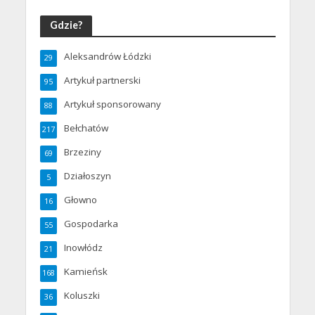
Gdzie?
Aleksandrów Łódzki
29
Artykuł partnerski
95
Artykuł sponsorowany
88
Bełchatów
217
Brzeziny
69
Działoszyn
5
Głowno
16
Gospodarka
55
Inowłódz
21
Kamieńsk
168
Koluszki
36