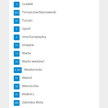
Szadek
5
Tomaszów Mazowiecki
526
Tuszyn
35
Ujazd
9
Unia Europejska
2
Uniejów
13
Warta
15
Warto wiedzieć
36
Wiadomości
4 383
Wieluń
61
Wieruszów
53
Wolbórz
41
Zduńska Wola
280