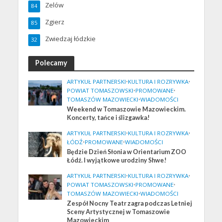
Zelów
84
Zgierz
85
Zwiedzaj łódzkie
32
Polecamy
ARTYKUŁ PARTNERSKI
•
KULTURA I ROZRYWKA
•
POWIAT TOMASZOWSKI
•
PROMOWANE
•
TOMASZÓW MAZOWIECKI
•
WIADOMOŚCI
Weekend w Tomaszowie Mazowieckim.
Koncerty, tańce i ślizgawka!
ARTYKUŁ PARTNERSKI
•
KULTURA I ROZRYWKA
•
ŁÓDŹ
•
PROMOWANE
•
WIADOMOŚCI
Będzie Dzień Słonia w Orientarium ZOO
Łódź. I wyjątkowe urodziny Shwe!
ARTYKUŁ PARTNERSKI
•
KULTURA I ROZRYWKA
•
POWIAT TOMASZOWSKI
•
PROMOWANE
•
TOMASZÓW MAZOWIECKI
•
WIADOMOŚCI
Zespół Nocny Teatr zagra podczas Letniej
Sceny Artystycznej w Tomaszowie
Mazowieckim