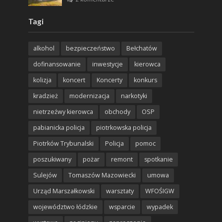
Tagi
alkohol
bezpieczeństwo
Bełchatów
dofinansowanie
inwestycje
kierowca
kolizja
koncert
Koncerty
konkurs
kradzież
modernizacja
narkotyki
nietrzeźwy kierowca
obchody
OSP
pabianicka policja
piotrkowska policja
Piotrków Trybunalski
Policja
pomoc
poszukiwany
pożar
remont
spotkanie
Sulejów
Tomaszów Mazowiecki
umowa
Urząd Marszałkowski
warsztaty
WFOŚIGW
województwo łódzkie
wsparcie
wypadek