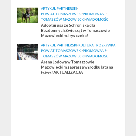
ARTYKUŁ PARTNERSKI
•
POWIAT TOMASZOWSKI
•
PROMOWANE
•
TOMASZÓW MAZOWIECKI
•
WIADOMOŚCI
Adoptuj psa ze Schroniska dla
Bezdomnych Zwierząt w Tomaszowie
Mazowieckim. Irys czeka!
ARTYKUŁ PARTNERSKI
•
KULTURA I ROZRYWKA
•
POWIAT TOMASZOWSKI
•
PROMOWANE
•
TOMASZÓW MAZOWIECKI
•
WIADOMOŚCI
Arena Lodowa w Tomaszowie
Mazowieckim zaprasza w środku lata na
łyżwy! AKTUALIZACJA