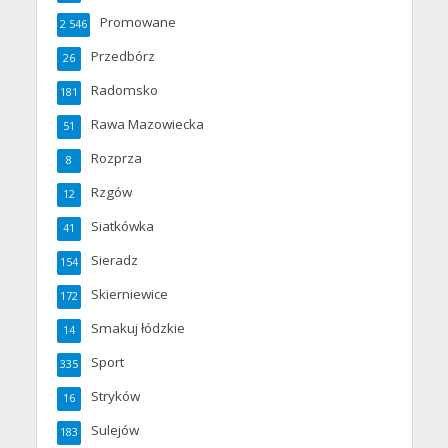
Promowane
2 546
Przedbórz
26
Radomsko
181
Rawa Mazowiecka
51
Rozprza
8
Rzgów
12
Siatkówka
41
Sieradz
154
Skierniewice
172
Smakuj łódzkie
14
Sport
335
Stryków
16
Sulejów
183