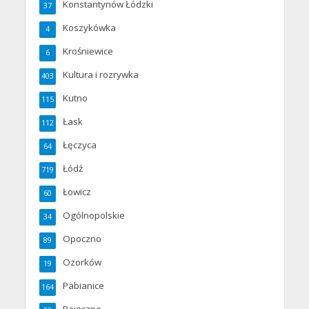
Konstantynów Łódzki
37
Koszykówka
4
Krośniewice
6
Kultura i rozrywka
403
Kutno
115
Łask
112
Łęczyca
64
Łódź
719
Łowicz
60
Ogólnopolskie
34
Opoczno
89
Ozorków
19
Pabianice
164
Pajęczno