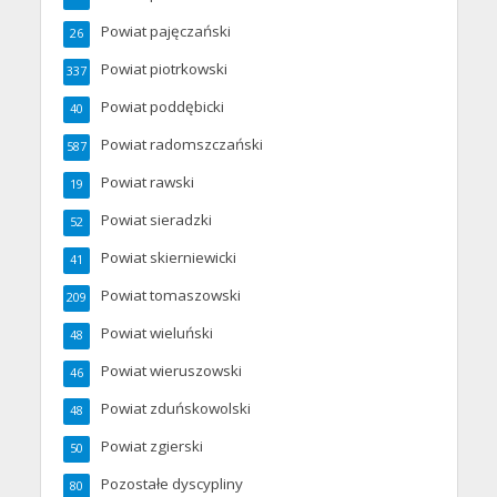
Powiat pajęczański
26
Powiat piotrkowski
337
Powiat poddębicki
40
Powiat radomszczański
587
Powiat rawski
19
Powiat sieradzki
52
Powiat skierniewicki
41
Powiat tomaszowski
209
Powiat wieluński
48
Powiat wieruszowski
46
Powiat zduńskowolski
48
Powiat zgierski
50
Pozostałe dyscypliny
80