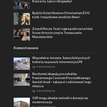
Koncerty, tańce i ślizgawka!
Będzie Dzień Słonia w Orientarium ZOO
Łódź. I wyjątkowe urodziny Shwe!
Zespół Nocny Teatr zagra podczas Letniej
Sceny Artystycznej w Tomaszowie
Mazowieckim
Komentowane
Wypadek w Jeżowie. Samochód potrącił
kobietę na pasach. Interwencja LPR
4 komentarze
Bezdomni okupują poczekalnię
Powiatowego Centrum Przesiadkowego.
Smród i brud – taka jest codzienność tego
miejsca
2 komentarze
OSP mogą składać wnioski o dotacje na
modernizacje
2 komentarze