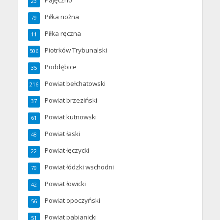
23
Piłka nożna
79
Piłka ręczna
11
Piotrków Trybunalski
506
Poddębice
35
Powiat bełchatowski
216
Powiat brzeziński
37
Powiat kutnowski
61
Powiat łaski
48
Powiat łęczycki
22
Powiat łódzki wschodni
79
Powiat łowicki
42
Powiat opoczyński
56
Powiat pabianicki
51