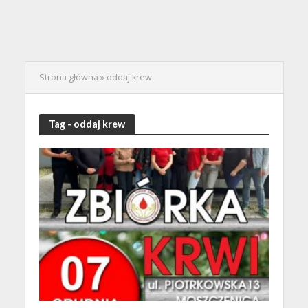
Strona główna
»
oddaj krew
Tag - oddaj krew