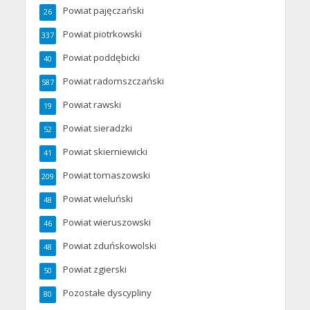
Powiat pajęczański
26
Powiat piotrkowski
337
Powiat poddębicki
40
Powiat radomszczański
587
Powiat rawski
19
Powiat sieradzki
52
Powiat skierniewicki
41
Powiat tomaszowski
209
Powiat wieluński
48
Powiat wieruszowski
46
Powiat zduńskowolski
48
Powiat zgierski
50
Pozostałe dyscypliny
80