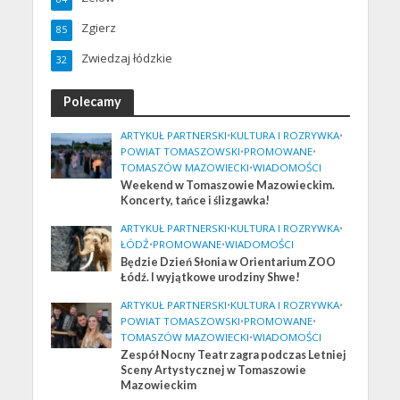
Zgierz
85
Zwiedzaj łódzkie
32
Polecamy
ARTYKUŁ PARTNERSKI
•
KULTURA I ROZRYWKA
•
POWIAT TOMASZOWSKI
•
PROMOWANE
•
TOMASZÓW MAZOWIECKI
•
WIADOMOŚCI
Weekend w Tomaszowie Mazowieckim.
Koncerty, tańce i ślizgawka!
ARTYKUŁ PARTNERSKI
•
KULTURA I ROZRYWKA
•
ŁÓDŹ
•
PROMOWANE
•
WIADOMOŚCI
Będzie Dzień Słonia w Orientarium ZOO
Łódź. I wyjątkowe urodziny Shwe!
ARTYKUŁ PARTNERSKI
•
KULTURA I ROZRYWKA
•
POWIAT TOMASZOWSKI
•
PROMOWANE
•
TOMASZÓW MAZOWIECKI
•
WIADOMOŚCI
Zespół Nocny Teatr zagra podczas Letniej
Sceny Artystycznej w Tomaszowie
Mazowieckim