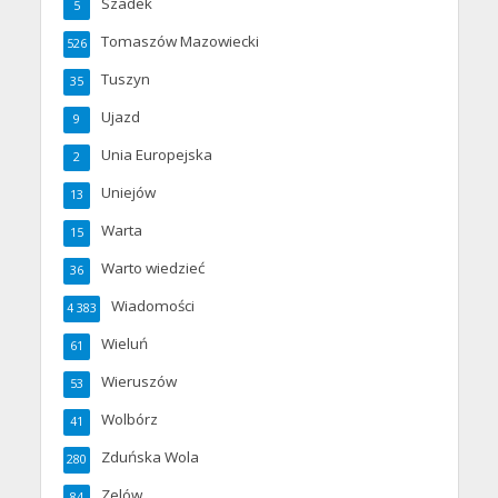
Szadek
5
Tomaszów Mazowiecki
526
Tuszyn
35
Ujazd
9
Unia Europejska
2
Uniejów
13
Warta
15
Warto wiedzieć
36
Wiadomości
4 383
Wieluń
61
Wieruszów
53
Wolbórz
41
Zduńska Wola
280
Zelów
84