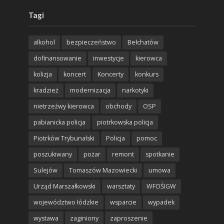
Tagi
alkohol
bezpieczeństwo
Bełchatów
dofinansowanie
inwestycje
kierowca
kolizja
koncert
Koncerty
konkurs
kradzież
modernizacja
narkotyki
nietrzeźwy kierowca
obchody
OSP
pabianicka policja
piotrkowska policja
Piotrków Trybunalski
Policja
pomoc
poszukiwany
pożar
remont
spotkanie
Sulejów
Tomaszów Mazowiecki
umowa
Urząd Marszałkowski
warsztaty
WFOŚIGW
województwo łódzkie
wsparcie
wypadek
wystawa
zaginiony
zaproszenie