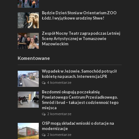
Będzie Dzień Słonia w Orientarium ZOO
Łódź. I wyjątkowe urodziny Shwe!
Zespół Nocny Teatr zagra podczas Letniej
Sceny Artystycznej w Tomaszowie
Mazowieckim
Komentowane
Wypadek w Jeżowie. Samochód potrącił
kobietę na pasach. Interwencja LPR
4 komentarze
Bezdomni okupują poczekalnię
Powiatowego Centrum Przesiadkowego.
Smród i brud – taka jest codzienność tego
miejsca
2 komentarze
OSP mogą składać wnioski o dotacje na
modernizacje
2 komentarze