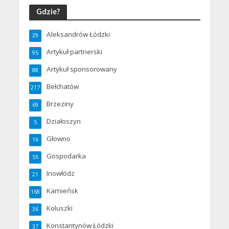
Gdzie?
Aleksandrów Łódzki
29
Artykuł partnerski
95
Artykuł sponsorowany
88
Bełchatów
217
Brzeziny
69
Działoszyn
5
Głowno
16
Gospodarka
55
Inowłódz
21
Kamieńsk
168
Koluszki
36
Konstantynów Łódzki
37