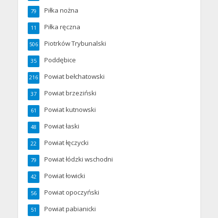
Piłka nożna
79
Piłka ręczna
11
Piotrków Trybunalski
506
Poddębice
35
Powiat bełchatowski
216
Powiat brzeziński
37
Powiat kutnowski
61
Powiat łaski
48
Powiat łęczycki
22
Powiat łódzki wschodni
79
Powiat łowicki
42
Powiat opoczyński
56
Powiat pabianicki
51