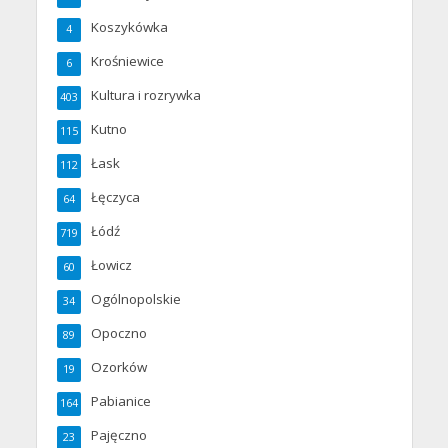
Koszykówka
4
Krośniewice
6
Kultura i rozrywka
403
Kutno
115
Łask
112
Łęczyca
64
Łódź
719
Łowicz
60
Ogólnopolskie
34
Opoczno
89
Ozorków
19
Pabianice
164
Pajęczno
23