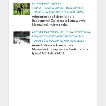
ARTYKUŁ PARTNERSKI
•
POWIAT TOMASZOWSKI
•
PROMOWANE
•
TOMASZÓW MAZOWIECKI
•
WIADOMOŚCI
Adoptuj psa ze Schroniska dla
Bezdomnych Zwierząt w Tomaszowie
Mazowieckim. Irys czeka!
ARTYKUŁ PARTNERSKI
•
KULTURA I ROZRYWKA
•
POWIAT TOMASZOWSKI
•
PROMOWANE
•
TOMASZÓW MAZOWIECKI
•
WIADOMOŚCI
Arena Lodowa w Tomaszowie
Mazowieckim zaprasza w środku lata na
łyżwy! AKTUALIZACJA