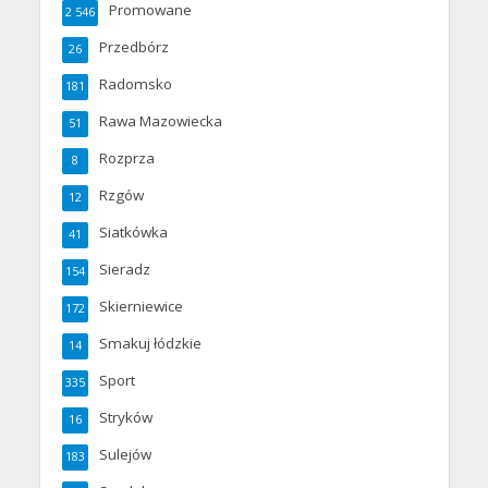
Promowane
2 546
Przedbórz
26
Radomsko
181
Rawa Mazowiecka
51
Rozprza
8
Rzgów
12
Siatkówka
41
Sieradz
154
Skierniewice
172
Smakuj łódzkie
14
Sport
335
Stryków
16
Sulejów
183