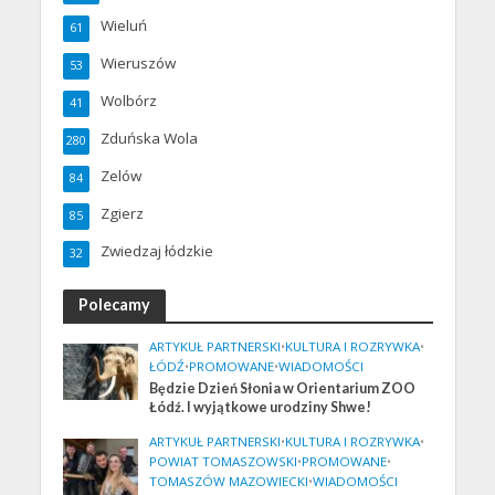
Wieluń
61
Wieruszów
53
Wolbórz
41
Zduńska Wola
280
Zelów
84
Zgierz
85
Zwiedzaj łódzkie
32
Polecamy
ARTYKUŁ PARTNERSKI
•
KULTURA I ROZRYWKA
•
ŁÓDŹ
•
PROMOWANE
•
WIADOMOŚCI
Będzie Dzień Słonia w Orientarium ZOO
Łódź. I wyjątkowe urodziny Shwe!
ARTYKUŁ PARTNERSKI
•
KULTURA I ROZRYWKA
•
POWIAT TOMASZOWSKI
•
PROMOWANE
•
TOMASZÓW MAZOWIECKI
•
WIADOMOŚCI