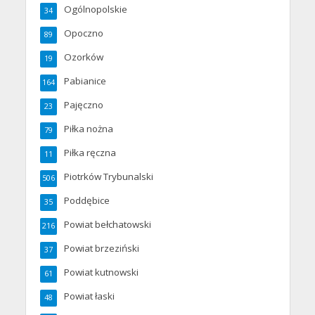
Ogólnopolskie
34
Opoczno
89
Ozorków
19
Pabianice
164
Pajęczno
23
Piłka nożna
79
Piłka ręczna
11
Piotrków Trybunalski
506
Poddębice
35
Powiat bełchatowski
216
Powiat brzeziński
37
Powiat kutnowski
61
Powiat łaski
48