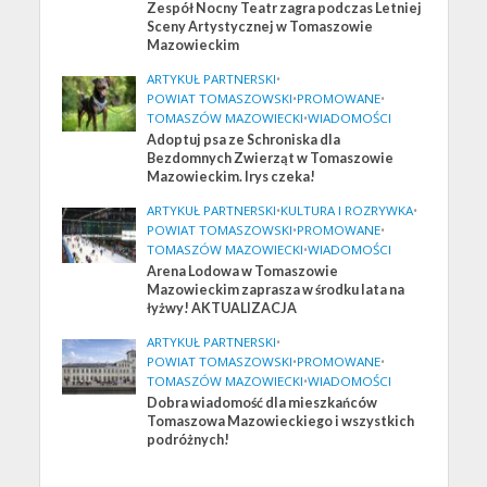
Zespół Nocny Teatr zagra podczas Letniej
Sceny Artystycznej w Tomaszowie
Mazowieckim
ARTYKUŁ PARTNERSKI
•
POWIAT TOMASZOWSKI
•
PROMOWANE
•
TOMASZÓW MAZOWIECKI
•
WIADOMOŚCI
Adoptuj psa ze Schroniska dla
Bezdomnych Zwierząt w Tomaszowie
Mazowieckim. Irys czeka!
ARTYKUŁ PARTNERSKI
•
KULTURA I ROZRYWKA
•
POWIAT TOMASZOWSKI
•
PROMOWANE
•
TOMASZÓW MAZOWIECKI
•
WIADOMOŚCI
Arena Lodowa w Tomaszowie
Mazowieckim zaprasza w środku lata na
łyżwy! AKTUALIZACJA
ARTYKUŁ PARTNERSKI
•
POWIAT TOMASZOWSKI
•
PROMOWANE
•
TOMASZÓW MAZOWIECKI
•
WIADOMOŚCI
Dobra wiadomość dla mieszkańców
Tomaszowa Mazowieckiego i wszystkich
podróżnych!