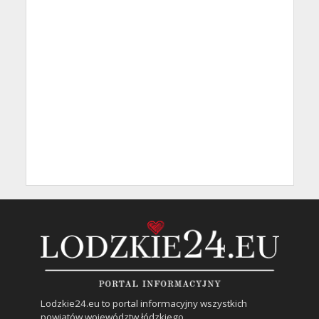
Lodzkie24.eu to portal informacyjny wszystkich
powiatów województw łódzkiego.