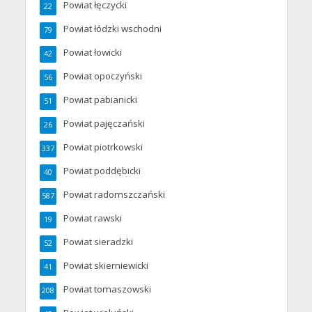
Powiat łęczycki
22
Powiat łódzki wschodni
79
Powiat łowicki
42
Powiat opoczyński
56
Powiat pabianicki
51
Powiat pajęczański
26
Powiat piotrkowski
337
Powiat poddębicki
40
Powiat radomszczański
587
Powiat rawski
19
Powiat sieradzki
52
Powiat skierniewicki
41
Powiat tomaszowski
208