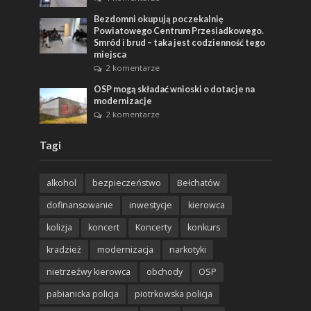
Bezdomni okupują poczekalnię
Powiatowego Centrum Przesiadkowego.
Smród i brud – taka jest codzienność tego
miejsca
2 komentarze
OSP mogą składać wnioski o dotacje na
modernizacje
2 komentarze
Tagi
alkohol
bezpieczeństwo
Bełchatów
dofinansowanie
inwestycje
kierowca
kolizja
koncert
Koncerty
konkurs
kradzież
modernizacja
narkotyki
nietrzeźwy kierowca
obchody
OSP
pabianicka policja
piotrkowska policja