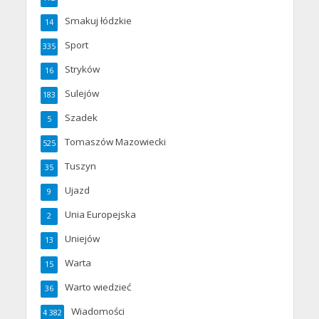
Smakuj łódzkie
14
Sport
335
Stryków
16
Sulejów
183
Szadek
5
Tomaszów Mazowiecki
525
Tuszyn
35
Ujazd
9
Unia Europejska
2
Uniejów
13
Warta
15
Warto wiedzieć
36
Wiadomości
4 382