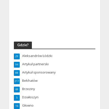
Gdzie?
Aleksandrów Łódzki
29
Artykuł partnerski
94
Artykuł sponsorowany
88
Bełchatów
217
Brzeziny
69
Działoszyn
5
Głowno
16