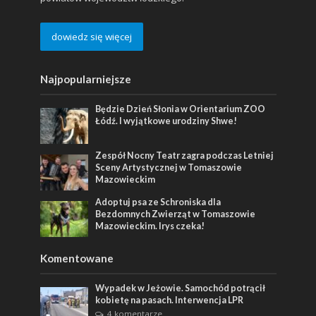
dowiedz się więcej
Najpopularniejsze
Będzie Dzień Słonia w Orientarium ZOO
Łódź. I wyjątkowe urodziny Shwe!
Zespół Nocny Teatr zagra podczas Letniej
Sceny Artystycznej w Tomaszowie
Mazowieckim
Adoptuj psa ze Schroniska dla
Bezdomnych Zwierząt w Tomaszowie
Mazowieckim. Irys czeka!
Komentowane
Wypadek w Jeżowie. Samochód potrącił
kobietę na pasach. Interwencja LPR
4 komentarze