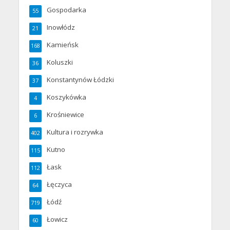
Gospodarka
55
Inowłódz
21
Kamieńsk
168
Koluszki
36
Konstantynów Łódzki
37
Koszykówka
4
Krośniewice
6
Kultura i rozrywka
402
Kutno
115
Łask
112
Łęczyca
64
Łódź
719
Łowicz
60