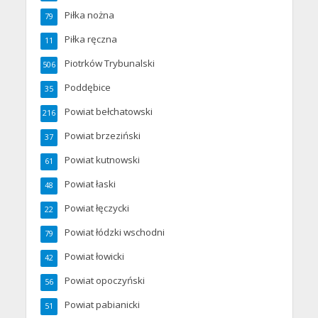
Piłka nożna
79
Piłka ręczna
11
Piotrków Trybunalski
506
Poddębice
35
Powiat bełchatowski
216
Powiat brzeziński
37
Powiat kutnowski
61
Powiat łaski
48
Powiat łęczycki
22
Powiat łódzki wschodni
79
Powiat łowicki
42
Powiat opoczyński
56
Powiat pabianicki
51