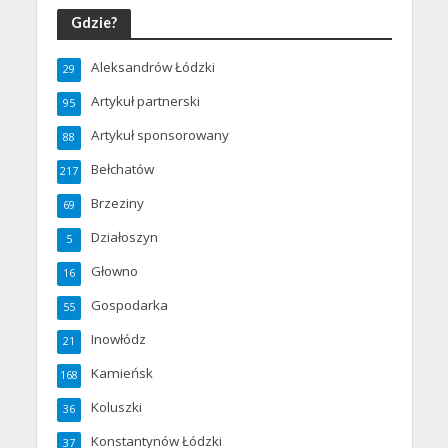
Gdzie?
Aleksandrów Łódzki
29
Artykuł partnerski
95
Artykuł sponsorowany
88
Bełchatów
217
Brzeziny
69
Działoszyn
5
Głowno
16
Gospodarka
55
Inowłódz
21
Kamieńsk
168
Koluszki
36
Konstantynów Łódzki
37