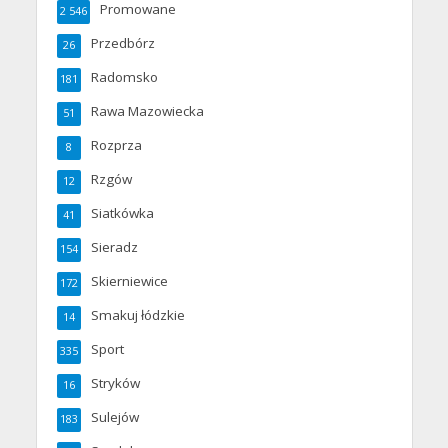
Promowane
2 546
Przedbórz
26
Radomsko
181
Rawa Mazowiecka
51
Rozprza
8
Rzgów
12
Siatkówka
41
Sieradz
154
Skierniewice
172
Smakuj łódzkie
14
Sport
335
Stryków
16
Sulejów
183