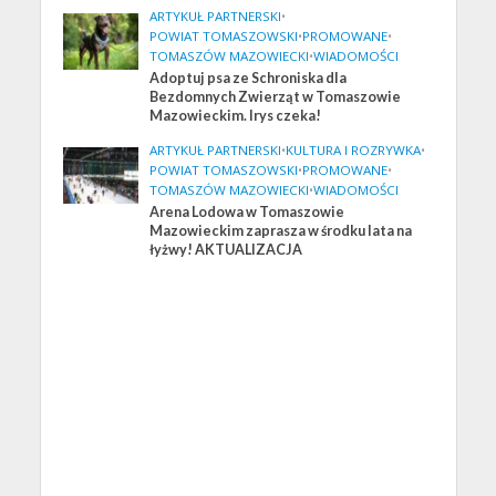
ARTYKUŁ PARTNERSKI
•
POWIAT TOMASZOWSKI
•
PROMOWANE
•
TOMASZÓW MAZOWIECKI
•
WIADOMOŚCI
Adoptuj psa ze Schroniska dla
Bezdomnych Zwierząt w Tomaszowie
Mazowieckim. Irys czeka!
ARTYKUŁ PARTNERSKI
•
KULTURA I ROZRYWKA
•
POWIAT TOMASZOWSKI
•
PROMOWANE
•
TOMASZÓW MAZOWIECKI
•
WIADOMOŚCI
Arena Lodowa w Tomaszowie
Mazowieckim zaprasza w środku lata na
łyżwy! AKTUALIZACJA