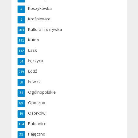
Koszykówka
4
Krośniewice
6
Kultura i rozrywka
403
Kutno
115
Łask
112
Łęczyca
64
Łódź
719
Łowicz
60
Ogólnopolskie
34
Opoczno
89
Ozorków
19
Pabianice
164
Pajęczno
23