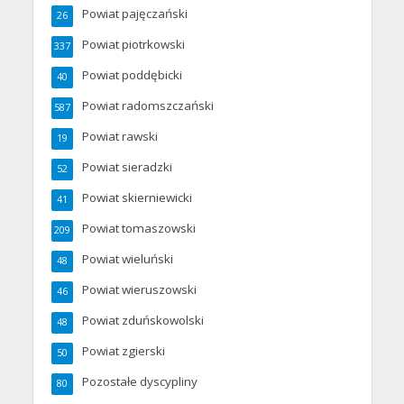
Powiat pajęczański
26
Powiat piotrkowski
337
Powiat poddębicki
40
Powiat radomszczański
587
Powiat rawski
19
Powiat sieradzki
52
Powiat skierniewicki
41
Powiat tomaszowski
209
Powiat wieluński
48
Powiat wieruszowski
46
Powiat zduńskowolski
48
Powiat zgierski
50
Pozostałe dyscypliny
80