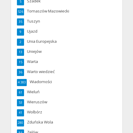
Szadek
5
Tomaszów Mazowiecki
526
Tuszyn
35
Ujazd
9
Unia Europejska
2
Uniejów
13
Warta
15
Warto wiedzieć
36
Wiadomości
4 383
Wieluń
61
Wieruszów
53
Wolbórz
41
Zduńska Wola
280
Zelów
84