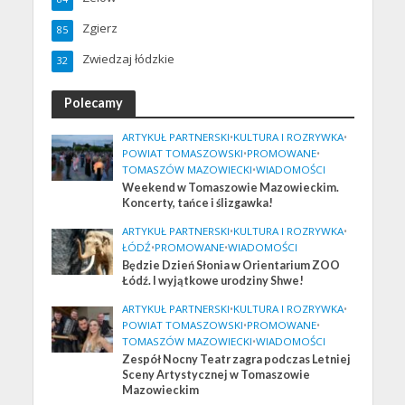
Zgierz
85
Zwiedzaj łódzkie
32
Polecamy
ARTYKUŁ PARTNERSKI
•
KULTURA I ROZRYWKA
•
POWIAT TOMASZOWSKI
•
PROMOWANE
•
TOMASZÓW MAZOWIECKI
•
WIADOMOŚCI
Weekend w Tomaszowie Mazowieckim.
Koncerty, tańce i ślizgawka!
ARTYKUŁ PARTNERSKI
•
KULTURA I ROZRYWKA
•
ŁÓDŹ
•
PROMOWANE
•
WIADOMOŚCI
Będzie Dzień Słonia w Orientarium ZOO
Łódź. I wyjątkowe urodziny Shwe!
ARTYKUŁ PARTNERSKI
•
KULTURA I ROZRYWKA
•
POWIAT TOMASZOWSKI
•
PROMOWANE
•
TOMASZÓW MAZOWIECKI
•
WIADOMOŚCI
Zespół Nocny Teatr zagra podczas Letniej
Sceny Artystycznej w Tomaszowie
Mazowieckim