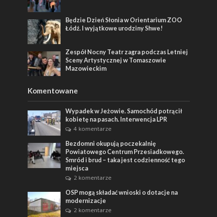
Będzie Dzień Słonia w Orientarium ZOO
Łódź. I wyjątkowe urodziny Shwe!
Zespół Nocny Teatr zagra podczas Letniej
Sceny Artystycznej w Tomaszowie
Mazowieckim
Komentowane
Wypadek w Jeżowie. Samochód potrącił
kobietę na pasach. Interwencja LPR
4 komentarze
Bezdomni okupują poczekalnię
Powiatowego Centrum Przesiadkowego.
Smród i brud – taka jest codzienność tego
miejsca
2 komentarze
OSP mogą składać wnioski o dotacje na
modernizacje
2 komentarze