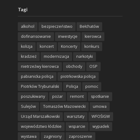
Tagi
alkohol
bezpieczeństwo
Bełchatów
dofinansowanie
inwestycje
kierowca
kolizja
koncert
Koncerty
konkurs
kradzież
modernizacja
narkotyki
nietrzeźwy kierowca
obchody
OSP
pabianicka policja
piotrkowska policja
Piotrków Trybunalski
Policja
pomoc
poszukiwany
pożar
remont
spotkanie
Sulejów
Tomaszów Mazowiecki
umowa
Urząd Marszałkowski
warsztaty
WFOŚIGW
województwo łódzkie
wsparcie
wypadek
wystawa
zaginiony
zaproszenie