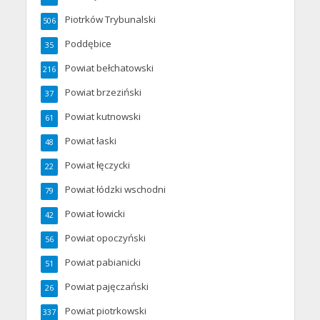
Piotrków Trybunalski
506
Poddębice
35
Powiat bełchatowski
216
Powiat brzeziński
37
Powiat kutnowski
61
Powiat łaski
48
Powiat łęczycki
22
Powiat łódzki wschodni
79
Powiat łowicki
42
Powiat opoczyński
56
Powiat pabianicki
51
Powiat pajęczański
26
Powiat piotrkowski
337