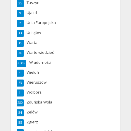
Tuszyn
35
Ujazd
9
Unia Europejska
2
Uniejów
13
Warta
15
Warto wiedzieć
36
Wiadomości
4 382
Wieluń
61
Wieruszów
53
Wolbórz
41
Zduńska Wola
280
Zelów
84
Zgierz
85