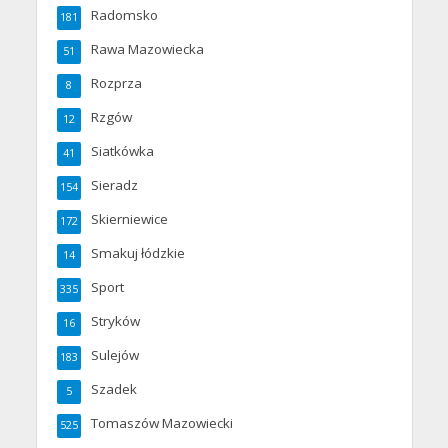
Radomsko
181
Rawa Mazowiecka
51
Rozprza
8
Rzgów
12
Siatkówka
41
Sieradz
154
Skierniewice
172
Smakuj łódzkie
14
Sport
335
Stryków
16
Sulejów
183
Szadek
5
Tomaszów Mazowiecki
525