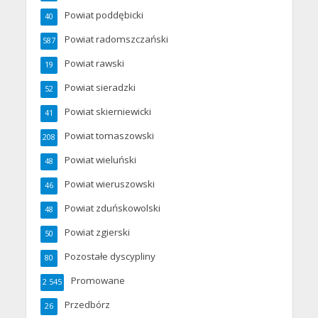
Powiat poddębicki
40
Powiat radomszczański
587
Powiat rawski
19
Powiat sieradzki
52
Powiat skierniewicki
41
Powiat tomaszowski
208
Powiat wieluński
48
Powiat wieruszowski
46
Powiat zduńskowolski
48
Powiat zgierski
50
Pozostałe dyscypliny
80
Promowane
2 545
Przedbórz
26