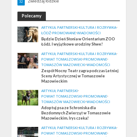
Zwiedzaj łódzkie
32
Polecamy
ARTYKUŁ PARTNERSKI
•
KULTURA I ROZRYWKA
•
ŁÓDŹ
•
PROMOWANE
•
WIADOMOŚCI
Będzie Dzień Słonia w Orientarium ZOO
Łódź. I wyjątkowe urodziny Shwe!
ARTYKUŁ PARTNERSKI
•
KULTURA I ROZRYWKA
•
POWIAT TOMASZOWSKI
•
PROMOWANE
•
TOMASZÓW MAZOWIECKI
•
WIADOMOŚCI
Zespół Nocny Teatr zagra podczas Letniej
Sceny Artystycznej w Tomaszowie
Mazowieckim
ARTYKUŁ PARTNERSKI
•
POWIAT TOMASZOWSKI
•
PROMOWANE
•
TOMASZÓW MAZOWIECKI
•
WIADOMOŚCI
Adoptuj psa ze Schroniska dla
Bezdomnych Zwierząt w Tomaszowie
Mazowieckim. Irys czeka!
ARTYKUŁ PARTNERSKI
•
KULTURA I ROZRYWKA
•
POWIAT TOMASZOWSKI
•
PROMOWANE
•