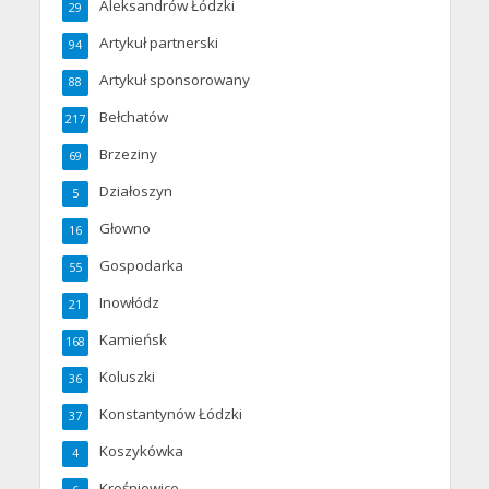
Aleksandrów Łódzki
29
Artykuł partnerski
94
Artykuł sponsorowany
88
Bełchatów
217
Brzeziny
69
Działoszyn
5
Głowno
16
Gospodarka
55
Inowłódz
21
Kamieńsk
168
Koluszki
36
Konstantynów Łódzki
37
Koszykówka
4
Krośniewice