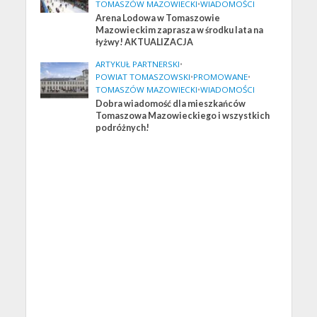
TOMASZÓW MAZOWIECKI
•
WIADOMOŚCI
Arena Lodowa w Tomaszowie
Mazowieckim zaprasza w środku lata na
łyżwy! AKTUALIZACJA
ARTYKUŁ PARTNERSKI
•
POWIAT TOMASZOWSKI
•
PROMOWANE
•
TOMASZÓW MAZOWIECKI
•
WIADOMOŚCI
Dobra wiadomość dla mieszkańców
Tomaszowa Mazowieckiego i wszystkich
podróżnych!