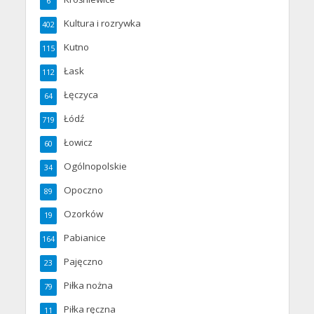
6
Kultura i rozrywka
402
Kutno
115
Łask
112
Łęczyca
64
Łódź
719
Łowicz
60
Ogólnopolskie
34
Opoczno
89
Ozorków
19
Pabianice
164
Pajęczno
23
Piłka nożna
79
Piłka ręczna
11