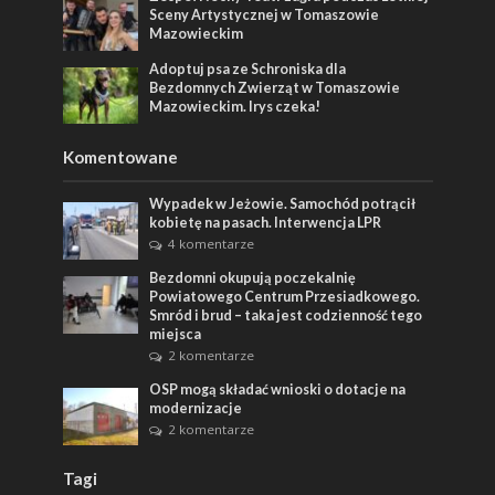
Sceny Artystycznej w Tomaszowie
Mazowieckim
Adoptuj psa ze Schroniska dla
Bezdomnych Zwierząt w Tomaszowie
Mazowieckim. Irys czeka!
Komentowane
Wypadek w Jeżowie. Samochód potrącił
kobietę na pasach. Interwencja LPR
4 komentarze
Bezdomni okupują poczekalnię
Powiatowego Centrum Przesiadkowego.
Smród i brud – taka jest codzienność tego
miejsca
2 komentarze
OSP mogą składać wnioski o dotacje na
modernizacje
2 komentarze
Tagi