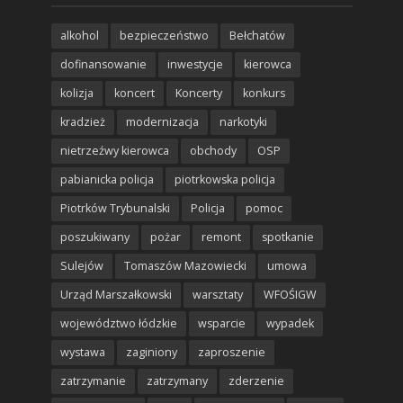
alkohol
bezpieczeństwo
Bełchatów
dofinansowanie
inwestycje
kierowca
kolizja
koncert
Koncerty
konkurs
kradzież
modernizacja
narkotyki
nietrzeźwy kierowca
obchody
OSP
pabianicka policja
piotrkowska policja
Piotrków Trybunalski
Policja
pomoc
poszukiwany
pożar
remont
spotkanie
Sulejów
Tomaszów Mazowiecki
umowa
Urząd Marszałkowski
warsztaty
WFOŚIGW
województwo łódzkie
wsparcie
wypadek
wystawa
zaginiony
zaproszenie
zatrzymanie
zatrzymany
zderzenie