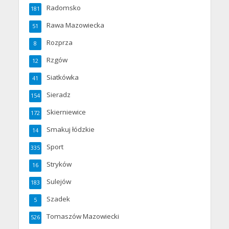
Radomsko
181
Rawa Mazowiecka
51
Rozprza
8
Rzgów
12
Siatkówka
41
Sieradz
154
Skierniewice
172
Smakuj łódzkie
14
Sport
335
Stryków
16
Sulejów
183
Szadek
5
Tomaszów Mazowiecki
526