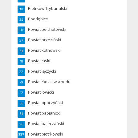
Piotrków Trybunalski
506
Poddębice
35
Powiat bełchatowski
216
Powiat brzeziński
37
Powiat kutnowski
61
Powiat łaski
48
Powiat łęczycki
22
Powiat łódzki wschodni
79
Powiat łowicki
42
Powiat opoczyński
56
Powiat pabianicki
51
Powiat pajęczański
26
Powiat piotrkowski
337