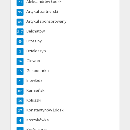
Aleksandrów Łódzki
29
Artykuł partnerski
95
Artykuł sponsorowany
88
Bełchatów
217
Brzeziny
69
Działoszyn
5
Głowno
16
Gospodarka
55
Inowłódz
21
Kamieńsk
168
Koluszki
36
Konstantynów Łódzki
37
Koszykówka
4
Krośniewice