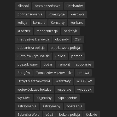
alkohol
bezpieczeństwo
Bełchatów
dofinansowanie
inwestycje
kierowca
kolizja
koncert
Koncerty
konkurs
kradzież
modernizacja
narkotyki
nietrzeźwy kierowca
obchody
OSP
pabianicka policja
piotrkowska policja
Piotrków Trybunalski
Policja
pomoc
poszukiwany
pożar
remont
spotkanie
Sulejów
Tomaszów Mazowiecki
umowa
Urząd Marszałkowski
warsztaty
WFOŚIGW
województwo łódzkie
wsparcie
wypadek
wystawa
zaginiony
zaproszenie
zatrzymanie
zatrzymany
zderzenie
Zduńska Wola
Łódź
łódzka policja
łódzkie