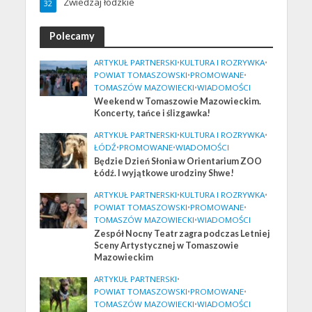
Zwiedzaj łódzkie
32
Polecamy
ARTYKUŁ PARTNERSKI
•
KULTURA I ROZRYWKA
•
POWIAT TOMASZOWSKI
•
PROMOWANE
•
TOMASZÓW MAZOWIECKI
•
WIADOMOŚCI
Weekend w Tomaszowie Mazowieckim.
Koncerty, tańce i ślizgawka!
ARTYKUŁ PARTNERSKI
•
KULTURA I ROZRYWKA
•
ŁÓDŹ
•
PROMOWANE
•
WIADOMOŚCI
Będzie Dzień Słonia w Orientarium ZOO
Łódź. I wyjątkowe urodziny Shwe!
ARTYKUŁ PARTNERSKI
•
KULTURA I ROZRYWKA
•
POWIAT TOMASZOWSKI
•
PROMOWANE
•
TOMASZÓW MAZOWIECKI
•
WIADOMOŚCI
Zespół Nocny Teatr zagra podczas Letniej
Sceny Artystycznej w Tomaszowie
Mazowieckim
ARTYKUŁ PARTNERSKI
•
POWIAT TOMASZOWSKI
•
PROMOWANE
•
TOMASZÓW MAZOWIECKI
•
WIADOMOŚCI