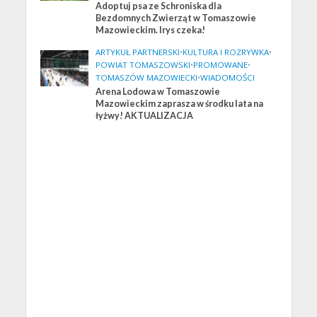
Adoptuj psa ze Schroniska dla
Bezdomnych Zwierząt w Tomaszowie
Mazowieckim. Irys czeka!
ARTYKUŁ PARTNERSKI
•
KULTURA I ROZRYWKA
•
POWIAT TOMASZOWSKI
•
PROMOWANE
•
TOMASZÓW MAZOWIECKI
•
WIADOMOŚCI
Arena Lodowa w Tomaszowie
Mazowieckim zaprasza w środku lata na
łyżwy! AKTUALIZACJA