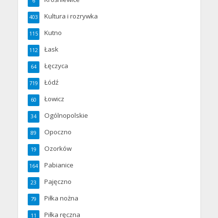
6
Kultura i rozrywka
403
Kutno
115
Łask
112
Łęczyca
64
Łódź
719
Łowicz
60
Ogólnopolskie
34
Opoczno
89
Ozorków
19
Pabianice
164
Pajęczno
23
Piłka nożna
79
Piłka ręczna
11