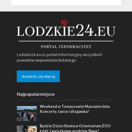
Lodzkie24.eu to portal informacyjny wszystkich
powiatów województw łódzkiego.
dowiedz się więcej
Najpopularniejsze
Weekend w Tomaszowie Mazowieckim.
Koncerty, tańce i ślizgawka!
Będzie Dzień Słonia w Orientarium ZOO
Łódź. I wyjątkowe urodziny Shwe!