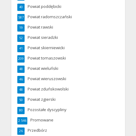
Powiat poddębicki
40
Powiat radomszczański
587
Powiat rawski
19
Powiat sieradzki
52
Powiat skierniewicki
41
Powiat tomaszowski
209
Powiat wieluński
48
Powiat wieruszowski
46
Powiat zduńskowolski
48
Powiat zgierski
50
Pozostałe dyscypliny
80
Promowane
2 546
Przedbórz
26