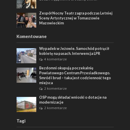
Zespół Nocny Teatr zagra podczas Letniej
Sceny Artystycznej w Tomaszowie
Mazowieckim
Komentowane
Wypadek w Jeżowie. Samochód potrącił
kobietę na pasach. Interwencja LPR
4 komentarze
Bezdomni okupują poczekalnię
Powiatowego Centrum Przesiadkowego.
Smród i brud – taka jest codzienność tego
miejsca
2 komentarze
OSP mogą składać wnioski o dotacje na
modernizacje
2 komentarze
Tagi