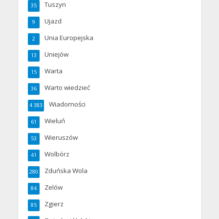
Tuszyn
35
Ujazd
9
Unia Europejska
2
Uniejów
13
Warta
15
Warto wiedzieć
36
Wiadomości
4 383
Wieluń
61
Wieruszów
53
Wolbórz
41
Zduńska Wola
280
Zelów
84
Zgierz
85