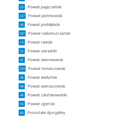
Powiat pajęczański
26
Powiat piotrkowski
337
Powiat poddębicki
40
Powiat radomszczański
587
Powiat rawski
19
Powiat sieradzki
52
Powiat skierniewicki
41
Powiat tomaszowski
209
Powiat wieluński
48
Powiat wieruszowski
46
Powiat zduńskowolski
48
Powiat zgierski
50
Pozostałe dyscypliny
80