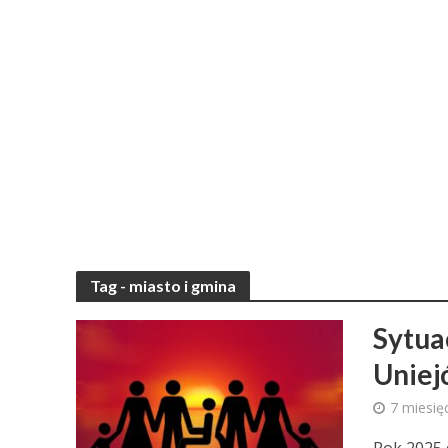
Tag - miasto i gmina
Sytua
Unie
7 miesię