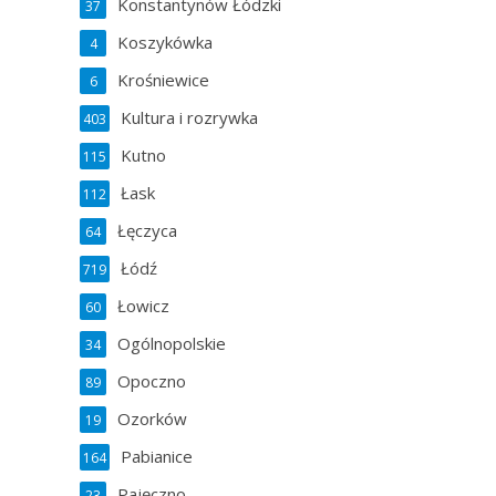
Konstantynów Łódzki
37
Koszykówka
4
Krośniewice
6
Kultura i rozrywka
403
Kutno
115
Łask
112
Łęczyca
64
Łódź
719
Łowicz
60
Ogólnopolskie
34
Opoczno
89
Ozorków
19
Pabianice
164
Pajęczno
23