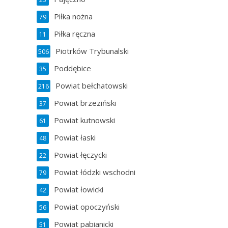
Piłka nożna
79
Piłka ręczna
11
Piotrków Trybunalski
506
Poddębice
35
Powiat bełchatowski
216
Powiat brzeziński
37
Powiat kutnowski
61
Powiat łaski
48
Powiat łęczycki
22
Powiat łódzki wschodni
79
Powiat łowicki
42
Powiat opoczyński
56
Powiat pabianicki
51