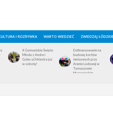
KULTURA I ROZRYWKA
WARTO WIEDZIEĆ
ZWIEDZAJ ŁÓDZKI
zy
X Gomunickie Święto
Dofinansowanie na
w
Miodu z Andre i
budowę kortów
Golec uOrkiestra już
tenisowych przy
w sobotę!
Arenie Lodowej w
Tomaszowie
Mazowieckim