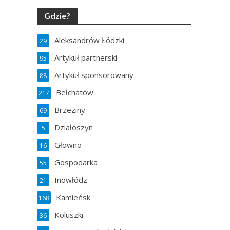
Gdzie?
Aleksandrów Łódzki
29
Artykuł partnerski
95
Artykuł sponsorowany
88
Bełchatów
217
Brzeziny
69
Działoszyn
5
Głowno
16
Gospodarka
55
Inowłódz
21
Kamieńsk
168
Koluszki
36