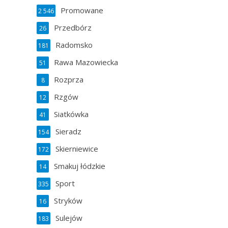
Promowane
2 546
Przedbórz
26
Radomsko
181
Rawa Mazowiecka
51
Rozprza
8
Rzgów
12
Siatkówka
41
Sieradz
154
Skierniewice
172
Smakuj łódzkie
14
Sport
335
Stryków
16
Sulejów
183