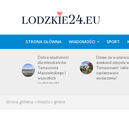
STRONA GŁÓWNA
WIADOMOŚCI
SPORT
wa w
Dobra wiadomość
Dzieje się w pierws
e
dla mieszkańców
weekend sierpnia 
im
Tomaszowa
Tomaszowie! Jakie
 środku
Mazowieckiego i
zaplanowano
y!
wszystkich
wydarzenia?
ACJA
podróżnych!
Strona główna
»
miasto i gmina