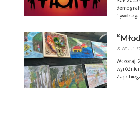
Rok 2025 
demografi
Cywilnego 
“Młod
wt., 21 s
Wczoraj, 
wyróżnien
Zapobiega