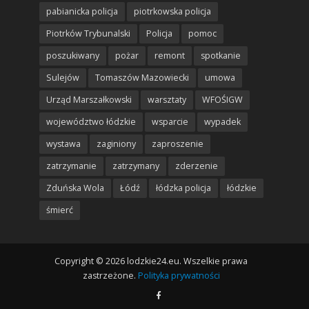
pabianicka policja
piotrkowska policja
Piotrków Trybunalski
Policja
pomoc
poszukiwany
pożar
remont
spotkanie
Sulejów
Tomaszów Mazowiecki
umowa
Urząd Marszałkowski
warsztaty
WFOŚIGW
województwo łódzkie
wsparcie
wypadek
wystawa
zaginiony
zaproszenie
zatrzymanie
zatrzymany
zderzenie
Zduńska Wola
Łódź
łódzka policja
łódzkie
śmierć
Copyright © 2026 lodzkie24.eu. Wszelkie prawa
zastrzeżone.
Polityka prywatności