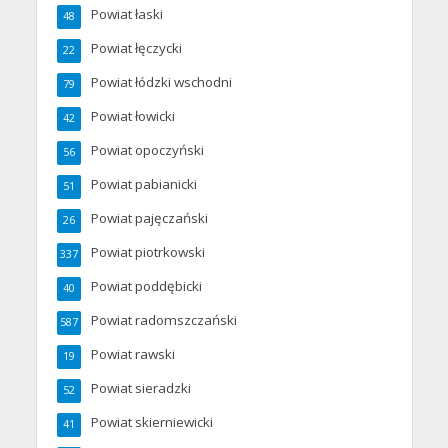
Powiat łaski
48
Powiat łęczycki
22
Powiat łódzki wschodni
79
Powiat łowicki
42
Powiat opoczyński
56
Powiat pabianicki
51
Powiat pajęczański
26
Powiat piotrkowski
337
Powiat poddębicki
40
Powiat radomszczański
587
Powiat rawski
19
Powiat sieradzki
52
Powiat skierniewicki
41