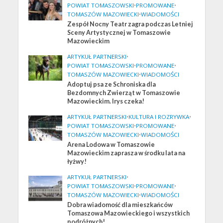
POWIAT TOMASZOWSKI
•
PROMOWANE
•
TOMASZÓW MAZOWIECKI
•
WIADOMOŚCI
Zespół Nocny Teatr zagra podczas Letniej
Sceny Artystycznej w Tomaszowie
Mazowieckim
ARTYKUŁ PARTNERSKI
•
POWIAT TOMASZOWSKI
•
PROMOWANE
•
TOMASZÓW MAZOWIECKI
•
WIADOMOŚCI
Adoptuj psa ze Schroniska dla
Bezdomnych Zwierząt w Tomaszowie
Mazowieckim. Irys czeka!
ARTYKUŁ PARTNERSKI
•
KULTURA I ROZRYWKA
•
POWIAT TOMASZOWSKI
•
PROMOWANE
•
TOMASZÓW MAZOWIECKI
•
WIADOMOŚCI
Arena Lodowa w Tomaszowie
Mazowieckim zaprasza w środku lata na
łyżwy!
ARTYKUŁ PARTNERSKI
•
POWIAT TOMASZOWSKI
•
PROMOWANE
•
TOMASZÓW MAZOWIECKI
•
WIADOMOŚCI
Dobra wiadomość dla mieszkańców
Tomaszowa Mazowieckiego i wszystkich
podróżnych!