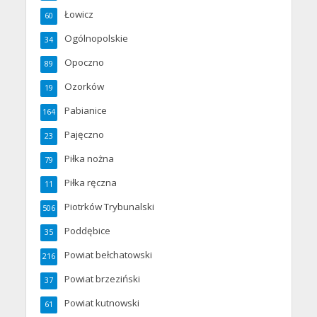
Łowicz
60
Ogólnopolskie
34
Opoczno
89
Ozorków
19
Pabianice
164
Pajęczno
23
Piłka nożna
79
Piłka ręczna
11
Piotrków Trybunalski
506
Poddębice
35
Powiat bełchatowski
216
Powiat brzeziński
37
Powiat kutnowski
61