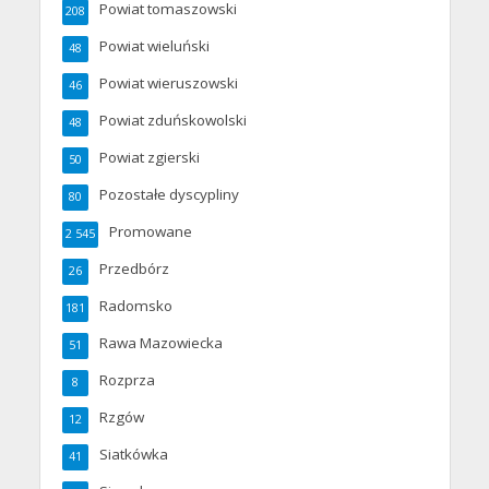
Powiat tomaszowski
208
Powiat wieluński
48
Powiat wieruszowski
46
Powiat zduńskowolski
48
Powiat zgierski
50
Pozostałe dyscypliny
80
Promowane
2 545
Przedbórz
26
Radomsko
181
Rawa Mazowiecka
51
Rozprza
8
Rzgów
12
Siatkówka
41