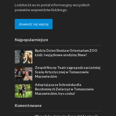
Lodzkie24.eu to portal informacyjny wszystkich
powiatów województw łódzkiego.
dowiedz się więcej
Najpopularniejsze
Będzie Dzień Słonia w Orientarium ZOO
Łódź. I wyjątkowe urodziny Shwe!
Zespół Nocny Teatr zagra podczas Letniej
Sceny Artystycznej w Tomaszowie
Mazowieckim
Adoptuj psa ze Schroniska dla
Bezdomnych Zwierząt w Tomaszowie
Mazowieckim. Irys czeka!
Komentowane