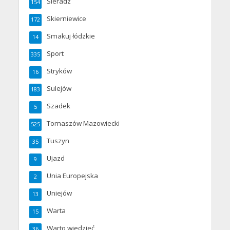
Sieradz
154
Skierniewice
172
Smakuj łódzkie
14
Sport
335
Stryków
16
Sulejów
183
Szadek
5
Tomaszów Mazowiecki
525
Tuszyn
35
Ujazd
9
Unia Europejska
2
Uniejów
13
Warta
15
Warto wiedzieć
36