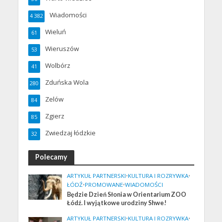
Wiadomości
4 382
Wieluń
61
Wieruszów
53
Wolbórz
41
Zduńska Wola
280
Zelów
84
Zgierz
85
Zwiedzaj łódzkie
32
Polecamy
ARTYKUŁ PARTNERSKI
•
KULTURA I ROZRYWKA
•
ŁÓDŹ
•
PROMOWANE
•
WIADOMOŚCI
Będzie Dzień Słonia w Orientarium ZOO
Łódź. I wyjątkowe urodziny Shwe!
ARTYKUŁ PARTNERSKI
•
KULTURA I ROZRYWKA
•