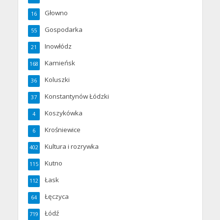
Głowno
16
Gospodarka
55
Inowłódz
21
Kamieńsk
168
Koluszki
36
Konstantynów Łódzki
37
Koszykówka
4
Krośniewice
6
Kultura i rozrywka
402
Kutno
115
Łask
112
Łęczyca
64
Łódź
719