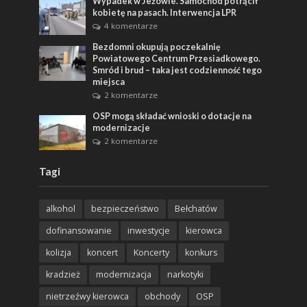
Wypadek w Jeżowie. Samochód potrącił
kobietę na pasach. Interwencja LPR
4 komentarze
Bezdomni okupują poczekalnię
Powiatowego Centrum Przesiadkowego.
Smród i brud – taka jest codzienność tego
miejsca
2 komentarze
OSP mogą składać wnioski o dotacje na
modernizacje
2 komentarze
Tagi
alkohol
bezpieczeństwo
Bełchatów
dofinansowanie
inwestycje
kierowca
kolizja
koncert
Koncerty
konkurs
kradzież
modernizacja
narkotyki
nietrzeźwy kierowca
obchody
OSP