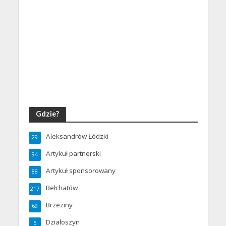
Gdzie?
Aleksandrów Łódzki
29
Artykuł partnerski
94
Artykuł sponsorowany
88
Bełchatów
217
Brzeziny
69
Działoszyn
5