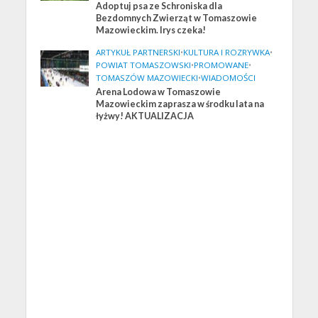
Adoptuj psa ze Schroniska dla
Bezdomnych Zwierząt w Tomaszowie
Mazowieckim. Irys czeka!
ARTYKUŁ PARTNERSKI
•
KULTURA I ROZRYWKA
•
POWIAT TOMASZOWSKI
•
PROMOWANE
•
TOMASZÓW MAZOWIECKI
•
WIADOMOŚCI
Arena Lodowa w Tomaszowie
Mazowieckim zaprasza w środku lata na
łyżwy! AKTUALIZACJA