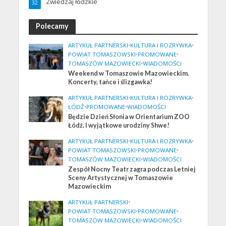
Zwiedzaj łódzkie
32
Polecamy
ARTYKUŁ PARTNERSKI
•
KULTURA I ROZRYWKA
•
POWIAT TOMASZOWSKI
•
PROMOWANE
•
TOMASZÓW MAZOWIECKI
•
WIADOMOŚCI
Weekend w Tomaszowie Mazowieckim.
Koncerty, tańce i ślizgawka!
ARTYKUŁ PARTNERSKI
•
KULTURA I ROZRYWKA
•
ŁÓDŹ
•
PROMOWANE
•
WIADOMOŚCI
Będzie Dzień Słonia w Orientarium ZOO
Łódź. I wyjątkowe urodziny Shwe!
ARTYKUŁ PARTNERSKI
•
KULTURA I ROZRYWKA
•
POWIAT TOMASZOWSKI
•
PROMOWANE
•
TOMASZÓW MAZOWIECKI
•
WIADOMOŚCI
Zespół Nocny Teatr zagra podczas Letniej
Sceny Artystycznej w Tomaszowie
Mazowieckim
ARTYKUŁ PARTNERSKI
•
POWIAT TOMASZOWSKI
•
PROMOWANE
•
TOMASZÓW MAZOWIECKI
•
WIADOMOŚCI