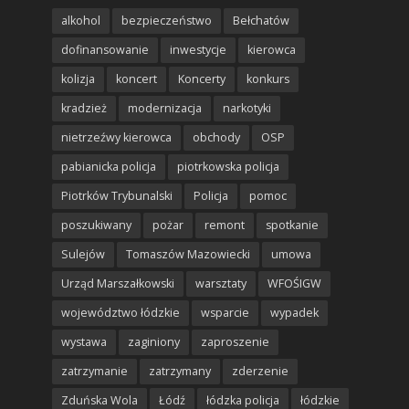
alkohol
bezpieczeństwo
Bełchatów
dofinansowanie
inwestycje
kierowca
kolizja
koncert
Koncerty
konkurs
kradzież
modernizacja
narkotyki
nietrzeźwy kierowca
obchody
OSP
pabianicka policja
piotrkowska policja
Piotrków Trybunalski
Policja
pomoc
poszukiwany
pożar
remont
spotkanie
Sulejów
Tomaszów Mazowiecki
umowa
Urząd Marszałkowski
warsztaty
WFOŚIGW
województwo łódzkie
wsparcie
wypadek
wystawa
zaginiony
zaproszenie
zatrzymanie
zatrzymany
zderzenie
Zduńska Wola
Łódź
łódzka policja
łódzkie