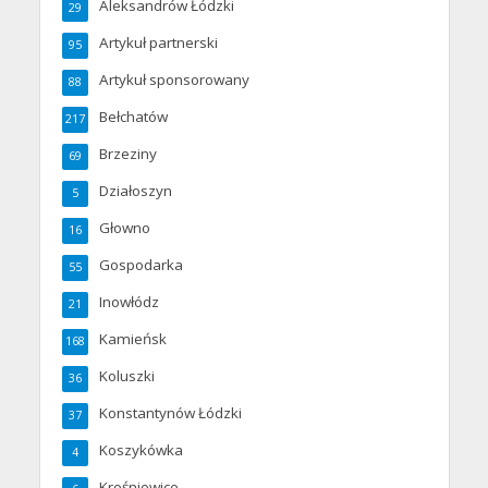
Aleksandrów Łódzki
29
Artykuł partnerski
95
Artykuł sponsorowany
88
Bełchatów
217
Brzeziny
69
Działoszyn
5
Głowno
16
Gospodarka
55
Inowłódz
21
Kamieńsk
168
Koluszki
36
Konstantynów Łódzki
37
Koszykówka
4
Krośniewice