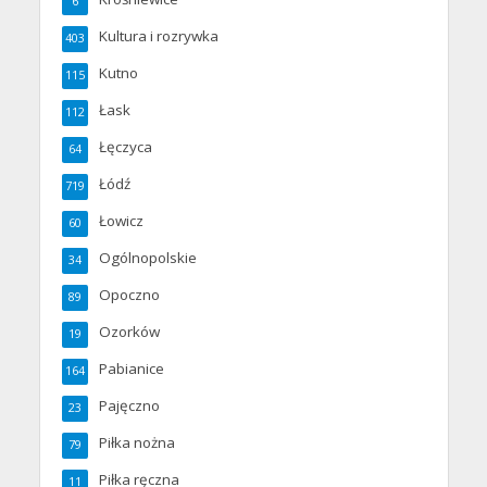
6
Kultura i rozrywka
403
Kutno
115
Łask
112
Łęczyca
64
Łódź
719
Łowicz
60
Ogólnopolskie
34
Opoczno
89
Ozorków
19
Pabianice
164
Pajęczno
23
Piłka nożna
79
Piłka ręczna
11