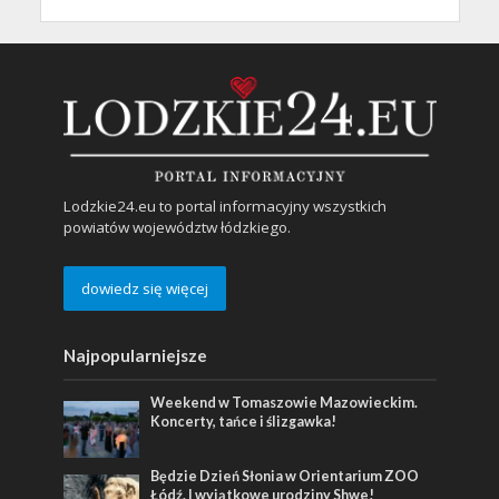
Lodzkie24.eu to portal informacyjny wszystkich
powiatów województw łódzkiego.
dowiedz się więcej
Najpopularniejsze
Weekend w Tomaszowie Mazowieckim.
Koncerty, tańce i ślizgawka!
Będzie Dzień Słonia w Orientarium ZOO
Łódź. I wyjątkowe urodziny Shwe!