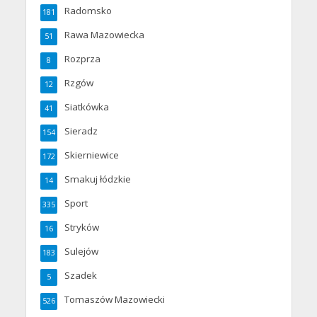
Radomsko
181
Rawa Mazowiecka
51
Rozprza
8
Rzgów
12
Siatkówka
41
Sieradz
154
Skierniewice
172
Smakuj łódzkie
14
Sport
335
Stryków
16
Sulejów
183
Szadek
5
Tomaszów Mazowiecki
526