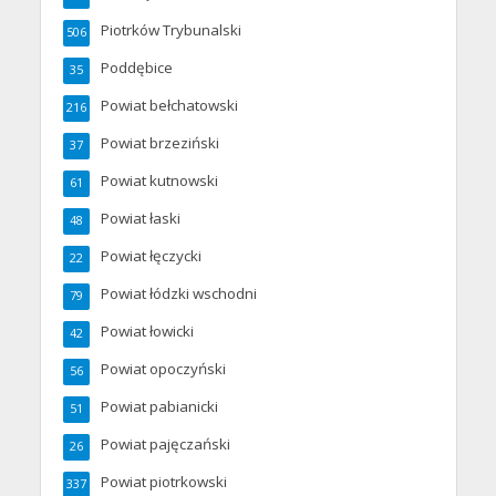
Piotrków Trybunalski
506
Poddębice
35
Powiat bełchatowski
216
Powiat brzeziński
37
Powiat kutnowski
61
Powiat łaski
48
Powiat łęczycki
22
Powiat łódzki wschodni
79
Powiat łowicki
42
Powiat opoczyński
56
Powiat pabianicki
51
Powiat pajęczański
26
Powiat piotrkowski
337