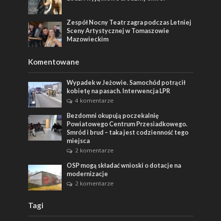
Zespół Nocny Teatr zagra podczas Letniej
Sceny Artystycznej w Tomaszowie
Mazowieckim
Komentowane
Wypadek w Jeżowie. Samochód potrącił
kobietę na pasach. Interwencja LPR
4 komentarze
Bezdomni okupują poczekalnię
Powiatowego Centrum Przesiadkowego.
Smród i brud – taka jest codzienność tego
miejsca
2 komentarze
OSP mogą składać wnioski o dotacje na
modernizacje
2 komentarze
Tagi