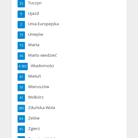
Tuszyn
35
Ujazd
9
Unia Europejska
2
Uniejów
13
Warta
15
Warto wiedzieć
36
Wiadomości
4 383
Wieluń
61
Wieruszów
53
Wolbórz
41
Zduńska Wola
280
Zelów
84
Zgierz
85