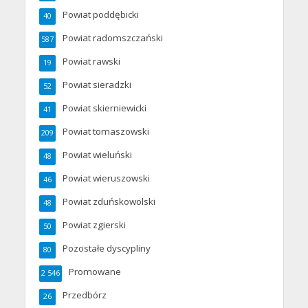
Powiat poddębicki
40
Powiat radomszczański
587
Powiat rawski
19
Powiat sieradzki
52
Powiat skierniewicki
41
Powiat tomaszowski
209
Powiat wieluński
48
Powiat wieruszowski
46
Powiat zduńskowolski
48
Powiat zgierski
50
Pozostałe dyscypliny
80
Promowane
2 546
Przedbórz
26