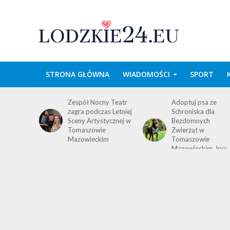
STRONA GŁÓWNA
WIADOMOŚCI
SPORT
ny Teatr
Adoptuj psa ze
Arena Lodowa w
as Letniej
Schroniska dla
Tomaszowie
tycznej w
Bezdomnych
Mazowieckim
e
Zwierząt w
zaprasza w środku
im
Tomaszowie
lata na łyżwy!
Mazowieckim. Irys
czeka!