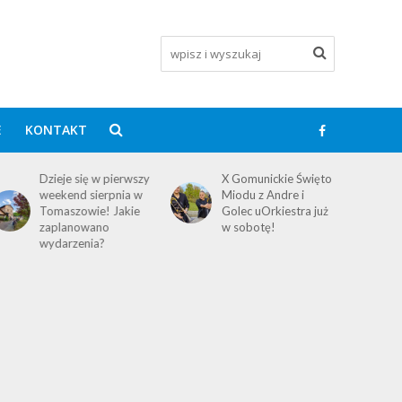
E
KONTAKT
X Gomunickie Święto
Dofinansowanie na
Miodu z Andre i
budowę kortów
Golec uOrkiestra już
tenisowych przy
w sobotę!
Arenie Lodowej w
Tomaszowie
Mazowieckim