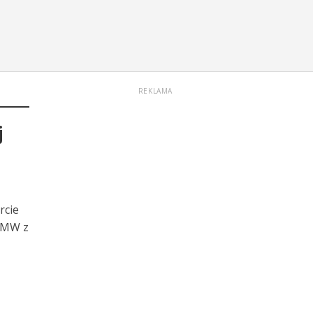
REKLAMA
j
rcie
 BMW z