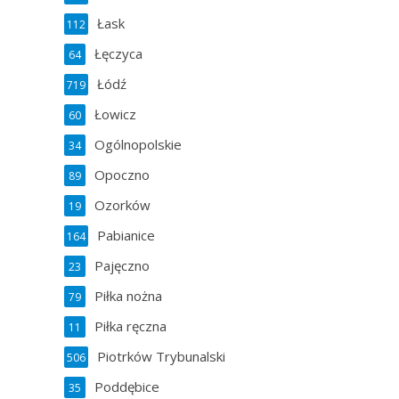
Łask
112
Łęczyca
64
Łódź
719
Łowicz
60
Ogólnopolskie
34
Opoczno
89
Ozorków
19
Pabianice
164
Pajęczno
23
Piłka nożna
79
Piłka ręczna
11
Piotrków Trybunalski
506
Poddębice
35