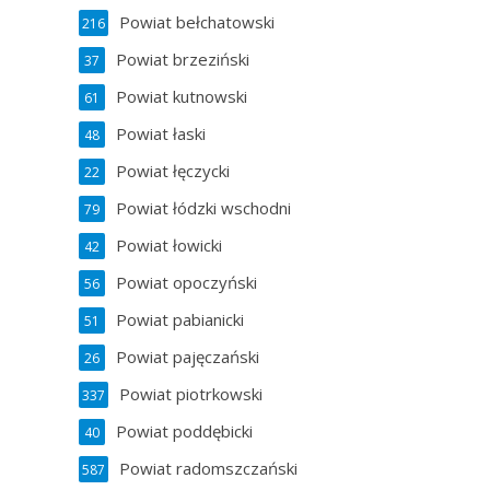
Powiat bełchatowski
216
Powiat brzeziński
37
Powiat kutnowski
61
Powiat łaski
48
Powiat łęczycki
22
Powiat łódzki wschodni
79
Powiat łowicki
42
Powiat opoczyński
56
Powiat pabianicki
51
Powiat pajęczański
26
Powiat piotrkowski
337
Powiat poddębicki
40
Powiat radomszczański
587