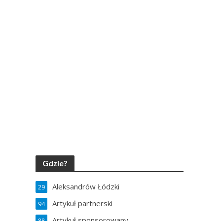
Gdzie?
Aleksandrów Łódzki
29
Artykuł partnerski
94
Artykuł sponsorowany
88