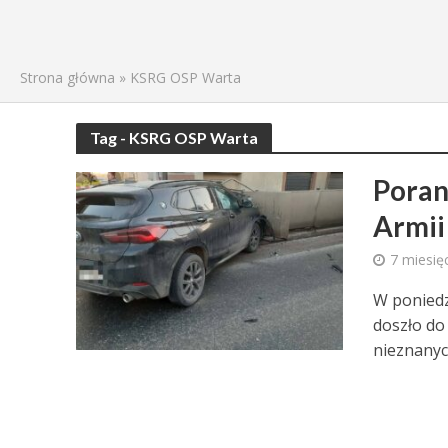
Strona główna
»
KSRG OSP Warta
Tag - KSRG OSP Warta
Poran
Armii
7 miesię
W poniedzi
doszło do
nieznanych