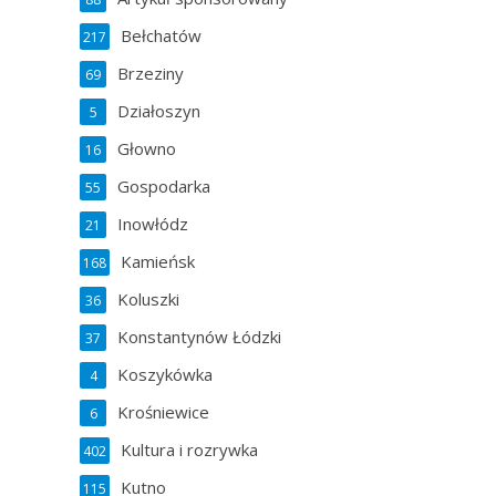
Bełchatów
217
Brzeziny
69
Działoszyn
5
Głowno
16
Gospodarka
55
Inowłódz
21
Kamieńsk
168
Koluszki
36
Konstantynów Łódzki
37
Koszykówka
4
Krośniewice
6
Kultura i rozrywka
402
Kutno
115