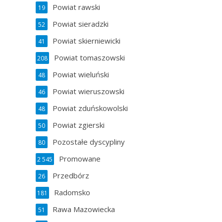
Powiat rawski
19
Powiat sieradzki
52
Powiat skierniewicki
41
Powiat tomaszowski
208
Powiat wieluński
48
Powiat wieruszowski
46
Powiat zduńskowolski
48
Powiat zgierski
50
Pozostałe dyscypliny
80
Promowane
2 545
Przedbórz
26
Radomsko
181
Rawa Mazowiecka
51