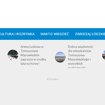
KULTURA I ROZRYWKA
WARTO WIEDZIEĆ
ZWIEDZAJ ŁÓDZKI
Dobra wiadomość
Dzieje się w pierwszy
dla mieszkańców
weekend sierpnia w
Tomaszowa
Tomaszowie! Jakie
Mazowieckiego i
zaplanowano
wszystkich
wydarzenia?
podróżnych!
REKLAMA