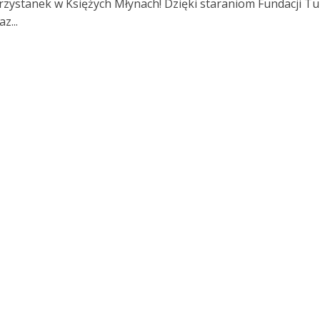
rzystanek w Księżych Młynach! Dzięki staraniom Fundacji Tu
z...