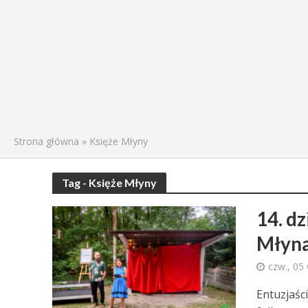
Strona główna
»
Księże Młyny
Tag - Księże Młyny
14. d
Młyn
czw., 05
Entuzjaści