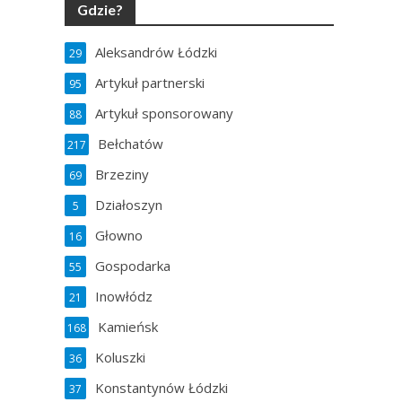
Gdzie?
Aleksandrów Łódzki
29
Artykuł partnerski
95
Artykuł sponsorowany
88
Bełchatów
217
Brzeziny
69
Działoszyn
5
Głowno
16
Gospodarka
55
Inowłódz
21
Kamieńsk
168
Koluszki
36
Konstantynów Łódzki
37