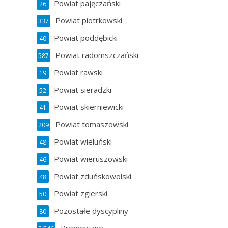
Powiat pajęczański
26
Powiat piotrkowski
337
Powiat poddębicki
40
Powiat radomszczański
587
Powiat rawski
19
Powiat sieradzki
52
Powiat skierniewicki
41
Powiat tomaszowski
209
Powiat wieluński
48
Powiat wieruszowski
46
Powiat zduńskowolski
48
Powiat zgierski
50
Pozostałe dyscypliny
80