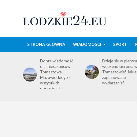
STRONA GŁÓWNA
WIADOMOŚCI
SPORT
wa w
Dobra wiadomość
Dzieje się w pierws
e
dla mieszkańców
weekend sierpnia 
im
Tomaszowa
Tomaszowie! Jakie
 środku
Mazowieckiego i
zaplanowano
y!
wszystkich
wydarzenia?
ACJA
podróżnych!