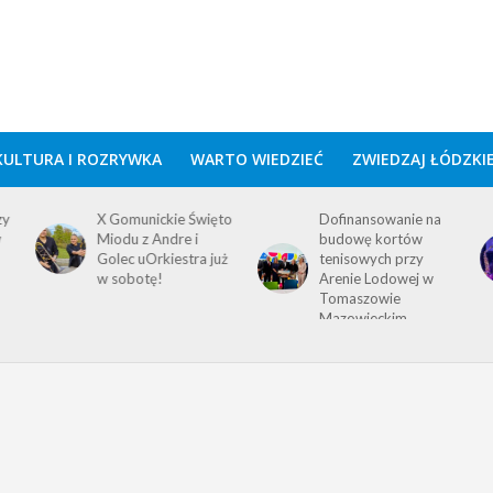
KULTURA I ROZRYWKA
WARTO WIEDZIEĆ
ZWIEDZAJ ŁÓDZKI
zy
X Gomunickie Święto
Dofinansowanie na
w
Miodu z Andre i
budowę kortów
Golec uOrkiestra już
tenisowych przy
w sobotę!
Arenie Lodowej w
Tomaszowie
Mazowieckim