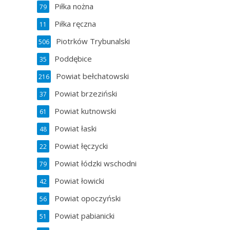
Piłka nożna
79
Piłka ręczna
11
Piotrków Trybunalski
506
Poddębice
35
Powiat bełchatowski
216
Powiat brzeziński
37
Powiat kutnowski
61
Powiat łaski
48
Powiat łęczycki
22
Powiat łódzki wschodni
79
Powiat łowicki
42
Powiat opoczyński
56
Powiat pabianicki
51