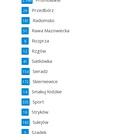
Promowane
2 546
Przedbórz
26
Radomsko
181
Rawa Mazowiecka
51
Rozprza
8
Rzgów
12
Siatkówka
41
Sieradz
154
Skierniewice
172
Smakuj łódzkie
14
Sport
335
Stryków
16
Sulejów
183
Szadek
5