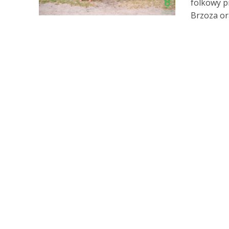
folkowy p
Brzoza ora