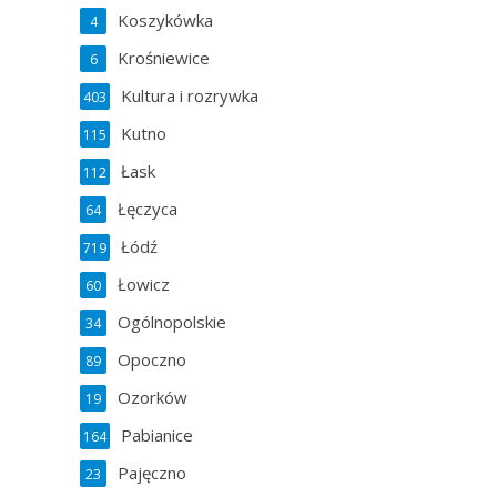
Koszykówka
4
Krośniewice
6
Kultura i rozrywka
403
Kutno
115
Łask
112
Łęczyca
64
Łódź
719
Łowicz
60
Ogólnopolskie
34
Opoczno
89
Ozorków
19
Pabianice
164
Pajęczno
23