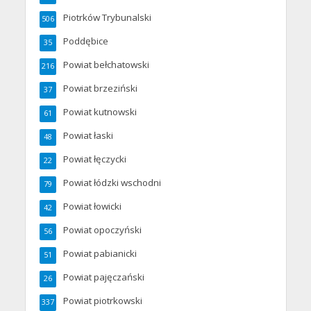
Piotrków Trybunalski
506
Poddębice
35
Powiat bełchatowski
216
Powiat brzeziński
37
Powiat kutnowski
61
Powiat łaski
48
Powiat łęczycki
22
Powiat łódzki wschodni
79
Powiat łowicki
42
Powiat opoczyński
56
Powiat pabianicki
51
Powiat pajęczański
26
Powiat piotrkowski
337