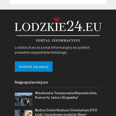
Lodzkie24.eu to portal informacyjny wszystkich
powiatów województw łódzkiego.
dowiedz się więcej
Najpopularniejsze
Weekend w Tomaszowie Mazowieckim.
Koncerty, tańce i ślizgawka!
Będzie Dzień Słonia w Orientarium ZOO
Łódź. I wyjątkowe urodziny Shwe!