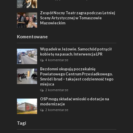
Zespół Nocny Teatr zagra podczas Letniej
Sceny Artystycznej w Tomaszowie
Mazowieckim
Komentowane
Wypadek w Jeżowie. Samochód potrącił
kobietę na pasach. Interwencja LPR
4 komentarze
Bezdomni okupują poczekalnię
Powiatowego Centrum Przesiadkowego.
Smród i brud – taka jest codzienność tego
miejsca
2 komentarze
OSP mogą składać wnioski o dotacje na
modernizacje
2 komentarze
Tagi