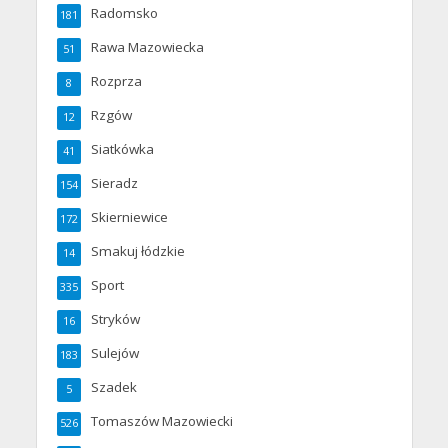
Radomsko
181
Rawa Mazowiecka
51
Rozprza
8
Rzgów
12
Siatkówka
41
Sieradz
154
Skierniewice
172
Smakuj łódzkie
14
Sport
335
Stryków
16
Sulejów
183
Szadek
5
Tomaszów Mazowiecki
526