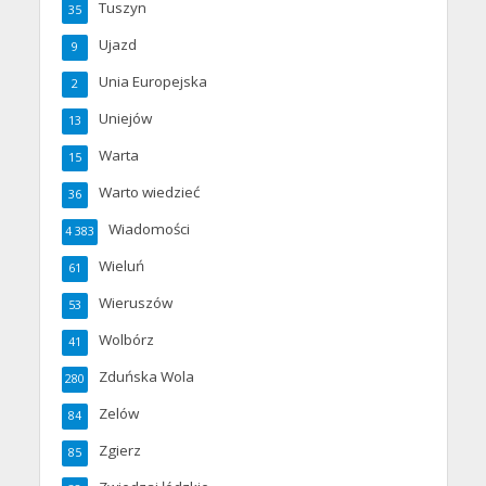
Tuszyn
35
Ujazd
9
Unia Europejska
2
Uniejów
13
Warta
15
Warto wiedzieć
36
Wiadomości
4 383
Wieluń
61
Wieruszów
53
Wolbórz
41
Zduńska Wola
280
Zelów
84
Zgierz
85