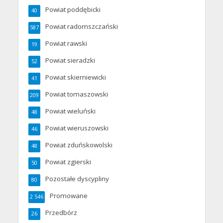
Powiat poddębicki
40
Powiat radomszczański
587
Powiat rawski
19
Powiat sieradzki
52
Powiat skierniewicki
41
Powiat tomaszowski
209
Powiat wieluński
48
Powiat wieruszowski
46
Powiat zduńskowolski
48
Powiat zgierski
50
Pozostałe dyscypliny
80
Promowane
2 546
Przedbórz
26