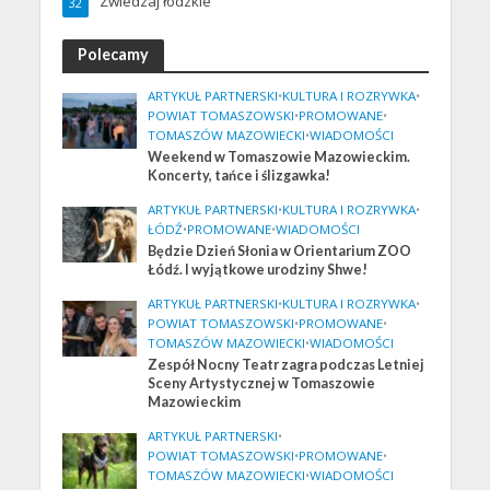
Zwiedzaj łódzkie
32
Polecamy
ARTYKUŁ PARTNERSKI
•
KULTURA I ROZRYWKA
•
POWIAT TOMASZOWSKI
•
PROMOWANE
•
TOMASZÓW MAZOWIECKI
•
WIADOMOŚCI
Weekend w Tomaszowie Mazowieckim.
Koncerty, tańce i ślizgawka!
ARTYKUŁ PARTNERSKI
•
KULTURA I ROZRYWKA
•
ŁÓDŹ
•
PROMOWANE
•
WIADOMOŚCI
Będzie Dzień Słonia w Orientarium ZOO
Łódź. I wyjątkowe urodziny Shwe!
ARTYKUŁ PARTNERSKI
•
KULTURA I ROZRYWKA
•
POWIAT TOMASZOWSKI
•
PROMOWANE
•
TOMASZÓW MAZOWIECKI
•
WIADOMOŚCI
Zespół Nocny Teatr zagra podczas Letniej
Sceny Artystycznej w Tomaszowie
Mazowieckim
ARTYKUŁ PARTNERSKI
•
POWIAT TOMASZOWSKI
•
PROMOWANE
•
TOMASZÓW MAZOWIECKI
•
WIADOMOŚCI