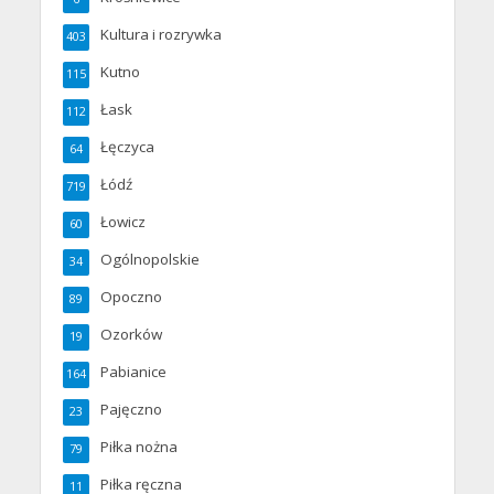
Kultura i rozrywka
403
Kutno
115
Łask
112
Łęczyca
64
Łódź
719
Łowicz
60
Ogólnopolskie
34
Opoczno
89
Ozorków
19
Pabianice
164
Pajęczno
23
Piłka nożna
79
Piłka ręczna
11