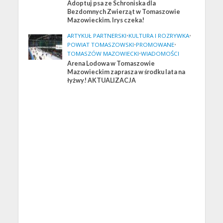
Adoptuj psa ze Schroniska dla
Bezdomnych Zwierząt w Tomaszowie
Mazowieckim. Irys czeka!
ARTYKUŁ PARTNERSKI
•
KULTURA I ROZRYWKA
•
POWIAT TOMASZOWSKI
•
PROMOWANE
•
TOMASZÓW MAZOWIECKI
•
WIADOMOŚCI
Arena Lodowa w Tomaszowie
Mazowieckim zaprasza w środku lata na
łyżwy! AKTUALIZACJA