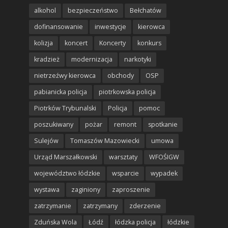
alkohol
bezpieczeństwo
Bełchatów
dofinansowanie
inwestycje
kierowca
kolizja
koncert
Koncerty
konkurs
kradzież
modernizacja
narkotyki
nietrzeźwy kierowca
obchody
OSP
pabianicka policja
piotrkowska policja
Piotrków Trybunalski
Policja
pomoc
poszukiwany
pożar
remont
spotkanie
Sulejów
Tomaszów Mazowiecki
umowa
Urząd Marszałkowski
warsztaty
WFOŚIGW
województwo łódzkie
wsparcie
wypadek
wystawa
zaginiony
zaproszenie
zatrzymanie
zatrzymany
zderzenie
Zduńska Wola
Łódź
łódzka policja
łódzkie