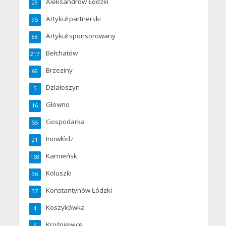
Aleksandrów Łódzki
29
Artykuł partnerski
95
Artykuł sponsorowany
88
Bełchatów
217
Brzeziny
69
Działoszyn
5
Głowno
16
Gospodarka
55
Inowłódz
21
Kamieńsk
168
Koluszki
36
Konstantynów Łódzki
37
Koszykówka
4
Krośniewice
6