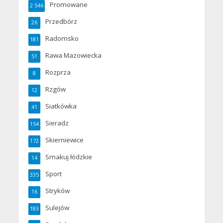
Promowane
2 546
Przedbórz
26
Radomsko
181
Rawa Mazowiecka
51
Rozprza
8
Rzgów
12
Siatkówka
41
Sieradz
154
Skierniewice
172
Smakuj łódzkie
14
Sport
335
Stryków
16
Sulejów
183