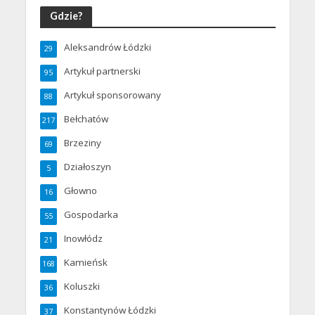
Gdzie?
Aleksandrów Łódzki
29
Artykuł partnerski
95
Artykuł sponsorowany
88
Bełchatów
217
Brzeziny
69
Działoszyn
5
Głowno
16
Gospodarka
55
Inowłódz
21
Kamieńsk
168
Koluszki
36
Konstantynów Łódzki
37