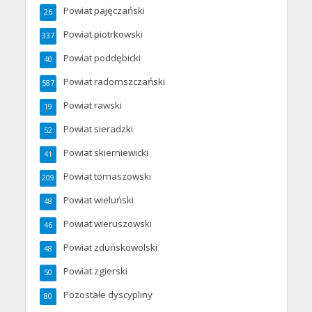
Powiat pajęczański
26
Powiat piotrkowski
337
Powiat poddębicki
40
Powiat radomszczański
587
Powiat rawski
19
Powiat sieradzki
52
Powiat skierniewicki
41
Powiat tomaszowski
209
Powiat wieluński
48
Powiat wieruszowski
46
Powiat zduńskowolski
48
Powiat zgierski
50
Pozostałe dyscypliny
80