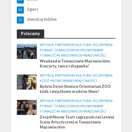
Zgierz
85
Zwiedzaj łódzkie
32
Polecamy
ARTYKUŁ PARTNERSKI
•
KULTURA I ROZRYWKA
•
POWIAT TOMASZOWSKI
•
PROMOWANE
•
TOMASZÓW MAZOWIECKI
•
WIADOMOŚCI
Weekend w Tomaszowie Mazowieckim.
Koncerty, tańce i ślizgawka!
ARTYKUŁ PARTNERSKI
•
KULTURA I ROZRYWKA
•
ŁÓDŹ
•
PROMOWANE
•
WIADOMOŚCI
Będzie Dzień Słonia w Orientarium ZOO
Łódź. I wyjątkowe urodziny Shwe!
ARTYKUŁ PARTNERSKI
•
KULTURA I ROZRYWKA
•
POWIAT TOMASZOWSKI
•
PROMOWANE
•
TOMASZÓW MAZOWIECKI
•
WIADOMOŚCI
Zespół Nocny Teatr zagra podczas Letniej
Sceny Artystycznej w Tomaszowie
Mazowieckim