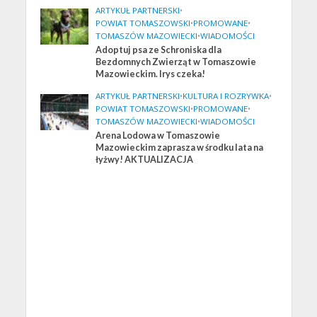
ARTYKUŁ PARTNERSKI
•
POWIAT TOMASZOWSKI
•
PROMOWANE
•
TOMASZÓW MAZOWIECKI
•
WIADOMOŚCI
Adoptuj psa ze Schroniska dla
Bezdomnych Zwierząt w Tomaszowie
Mazowieckim. Irys czeka!
ARTYKUŁ PARTNERSKI
•
KULTURA I ROZRYWKA
•
POWIAT TOMASZOWSKI
•
PROMOWANE
•
TOMASZÓW MAZOWIECKI
•
WIADOMOŚCI
Arena Lodowa w Tomaszowie
Mazowieckim zaprasza w środku lata na
łyżwy! AKTUALIZACJA