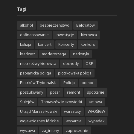
Tagi
alkohol
bezpieczeństwo
Bełchatów
dofinansowanie
inwestycje
kierowca
kolizja
koncert
Koncerty
konkurs
kradzież
modernizacja
narkotyki
nietrzeźwy kierowca
obchody
OSP
pabianicka policja
piotrkowska policja
Piotrków Trybunalski
Policja
pomoc
poszukiwany
pożar
remont
spotkanie
Sulejów
Tomaszów Mazowiecki
umowa
Urząd Marszałkowski
warsztaty
WFOŚIGW
województwo łódzkie
wsparcie
wypadek
wystawa
zaginiony
zaproszenie