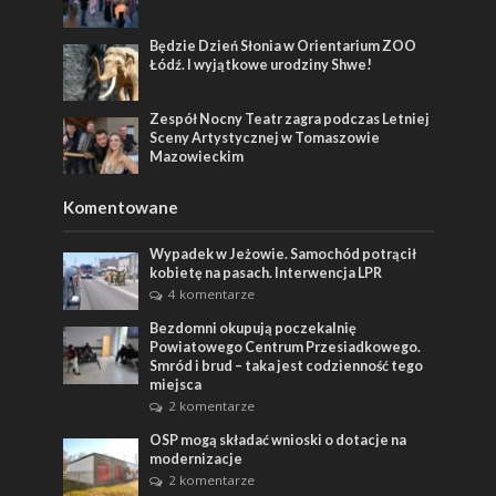
Będzie Dzień Słonia w Orientarium ZOO
Łódź. I wyjątkowe urodziny Shwe!
Zespół Nocny Teatr zagra podczas Letniej
Sceny Artystycznej w Tomaszowie
Mazowieckim
Komentowane
Wypadek w Jeżowie. Samochód potrącił
kobietę na pasach. Interwencja LPR
4 komentarze
Bezdomni okupują poczekalnię
Powiatowego Centrum Przesiadkowego.
Smród i brud – taka jest codzienność tego
miejsca
2 komentarze
OSP mogą składać wnioski o dotacje na
modernizacje
2 komentarze