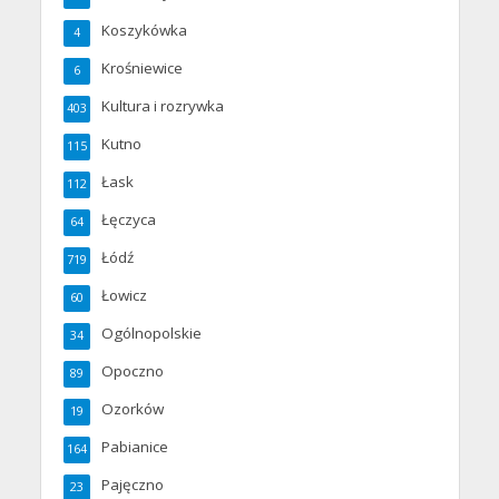
Koszykówka
4
Krośniewice
6
Kultura i rozrywka
403
Kutno
115
Łask
112
Łęczyca
64
Łódź
719
Łowicz
60
Ogólnopolskie
34
Opoczno
89
Ozorków
19
Pabianice
164
Pajęczno
23