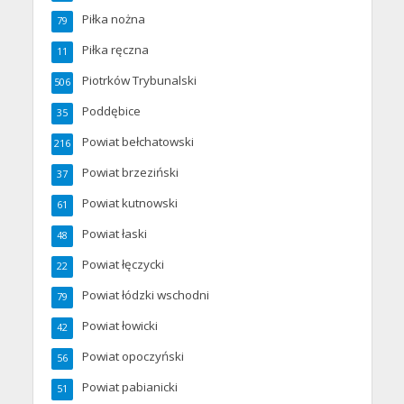
Piłka nożna
79
Piłka ręczna
11
Piotrków Trybunalski
506
Poddębice
35
Powiat bełchatowski
216
Powiat brzeziński
37
Powiat kutnowski
61
Powiat łaski
48
Powiat łęczycki
22
Powiat łódzki wschodni
79
Powiat łowicki
42
Powiat opoczyński
56
Powiat pabianicki
51