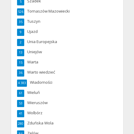
Szadek
5
Tomaszów Mazowiecki
526
Tuszyn
35
Ujazd
9
Unia Europejska
2
Uniejów
13
Warta
15
Warto wiedzieć
36
Wiadomości
4 383
Wieluń
61
Wieruszów
53
Wolbórz
41
Zduńska Wola
280
Zelów
84