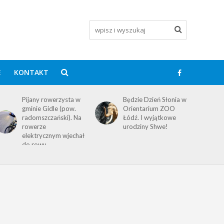
E
KONTAKT
Pijany rowerzysta w
Będzie Dzień Słonia w
gminie Gidle (pow.
Orientarium ZOO
radomszczański). Na
Łódź. I wyjątkowe
rowerze
urodziny Shwe!
elektrycznym wjechał
do rowu