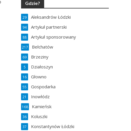
o
Gdzie?
Aleksandrów Łódzki
29
Artykuł partnerski
94
Artykuł sponsorowany
88
Bełchatów
217
Brzeziny
69
Działoszyn
5
Głowno
16
Gospodarka
55
Inowłódz
21
Kamieńsk
168
Koluszki
36
Konstantynów Łódzki
37