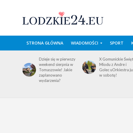
STRONA GŁÓWNA
WIADOMOŚCI
SPORT
domość
Dzieje się w pierwszy
X Gomunickie Świę
ańców
weekend sierpnia w
Miodu z Andre i
a
Tomaszowie! Jakie
Golec uOrkiestra ju
ego i
zaplanowano
w sobotę!
wydarzenia?
!