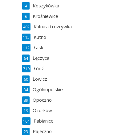
Koszykówka
4
Krośniewice
6
Kultura i rozrywka
402
Kutno
115
Łask
112
Łęczyca
64
Łódź
719
Łowicz
60
Ogólnopolskie
34
Opoczno
89
Ozorków
19
Pabianice
164
Pajęczno
23