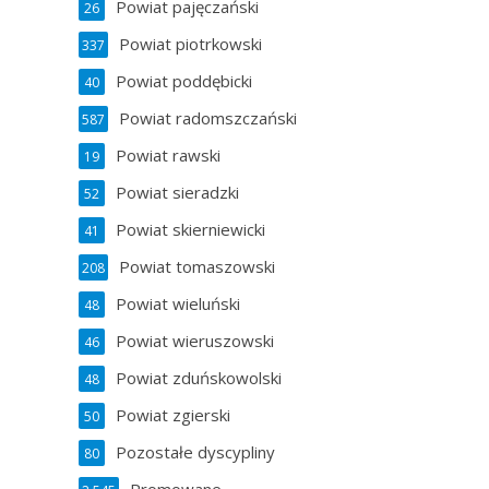
Powiat pajęczański
26
Powiat piotrkowski
337
Powiat poddębicki
40
Powiat radomszczański
587
Powiat rawski
19
Powiat sieradzki
52
Powiat skierniewicki
41
Powiat tomaszowski
208
Powiat wieluński
48
Powiat wieruszowski
46
Powiat zduńskowolski
48
Powiat zgierski
50
Pozostałe dyscypliny
80