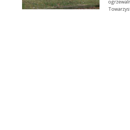
ogrzewaln
Towarzyst