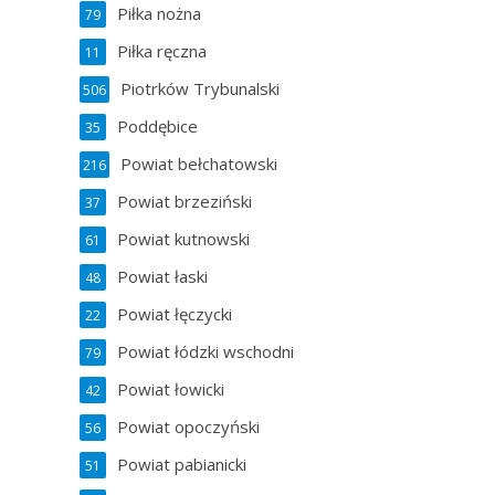
Piłka nożna
79
Piłka ręczna
11
Piotrków Trybunalski
506
Poddębice
35
Powiat bełchatowski
216
Powiat brzeziński
37
Powiat kutnowski
61
Powiat łaski
48
Powiat łęczycki
22
Powiat łódzki wschodni
79
Powiat łowicki
42
Powiat opoczyński
56
Powiat pabianicki
51