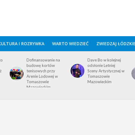
KULTURA I ROZRYWKA
WARTO WIEDZIEĆ
ZWIEDZAJ ŁÓDZKI
to
Dofinansowanie na
Dave Bo w kolejnej
budowę kortów
odsłonie Letniej
ż
tenisowych przy
Sceny Artystycznej w
Arenie Lodowej w
Tomaszowie
Tomaszowie
Mazowieckim
Mazowieckim