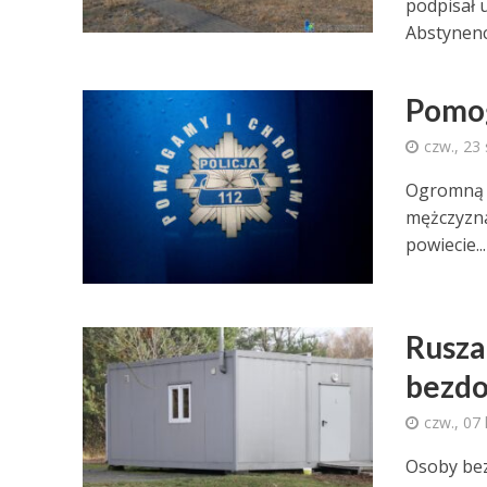
podpisał
Abstynenc
Pomog
czw., 23
Ogromną em
mężczyzna
powiecie...
Rusza
bezd
czw., 07
Osoby bez