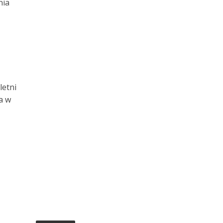
nia
letni
a w