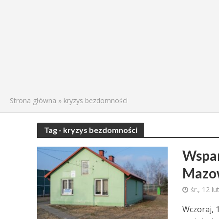
Strona główna
»
kryzys bezdomności
Tag - kryzys bezdomności
Wspar
Mazow
śr., 12 l
Wczoraj, 1