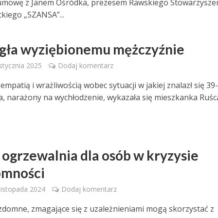
 umowę z Janem Ośródka, prezesem Rawskiego Stowarzysze
kiego „SZANSA”...
ła wyziębionemu mężczyźnie
 stycznia 2025
Dodaj komentarz
patią i wrażliwością wobec sytuacji w jakiej znalazł się 39-
, narażony na wychłodzenie, wykazała się mieszkanka Ruśc
 ogrzewalnia dla osób w kryzysie
omności
 listopada 2024
Dodaj komentarz
domne, zmagające się z uzależnieniami mogą skorzystać z