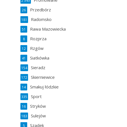
Promowane
2 545
Przedbórz
26
Radomsko
181
Rawa Mazowiecka
51
Rozprza
8
Rzgów
12
Siatkówka
41
Sieradz
154
Skierniewice
172
Smakuj łódzkie
14
Sport
335
Stryków
16
Sulejów
183
Szadek
5