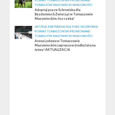
POWIAT TOMASZOWSKI
•
PROMOWANE
•
TOMASZÓW MAZOWIECKI
•
WIADOMOŚCI
Adoptuj psa ze Schroniska dla
Bezdomnych Zwierząt w Tomaszowie
Mazowieckim. Irys czeka!
ARTYKUŁ PARTNERSKI
•
KULTURA I ROZRYWKA
•
POWIAT TOMASZOWSKI
•
PROMOWANE
•
TOMASZÓW MAZOWIECKI
•
WIADOMOŚCI
Arena Lodowa w Tomaszowie
Mazowieckim zaprasza w środku lata na
łyżwy! AKTUALIZACJA