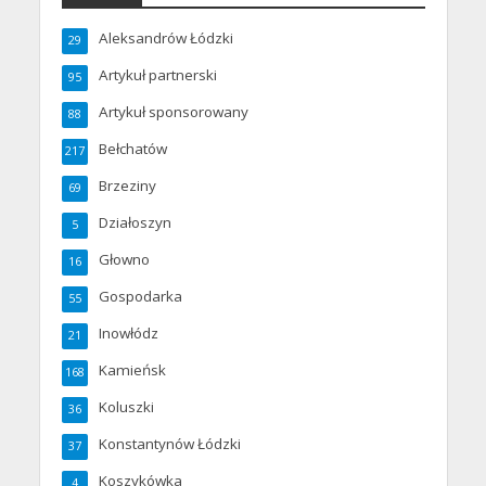
Aleksandrów Łódzki
29
Artykuł partnerski
95
Artykuł sponsorowany
88
Bełchatów
217
Brzeziny
69
Działoszyn
5
Głowno
16
Gospodarka
55
Inowłódz
21
Kamieńsk
168
Koluszki
36
Konstantynów Łódzki
37
Koszykówka
4