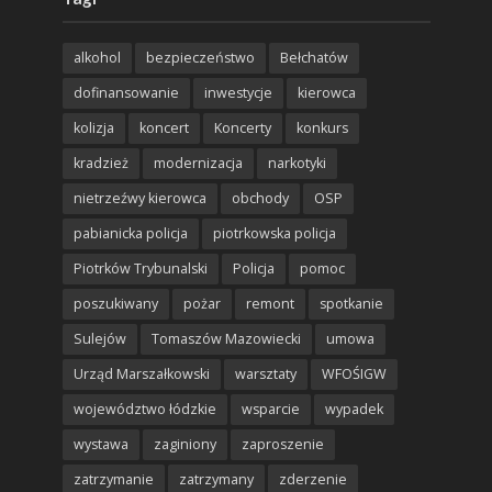
alkohol
bezpieczeństwo
Bełchatów
dofinansowanie
inwestycje
kierowca
kolizja
koncert
Koncerty
konkurs
kradzież
modernizacja
narkotyki
nietrzeźwy kierowca
obchody
OSP
pabianicka policja
piotrkowska policja
Piotrków Trybunalski
Policja
pomoc
poszukiwany
pożar
remont
spotkanie
Sulejów
Tomaszów Mazowiecki
umowa
Urząd Marszałkowski
warsztaty
WFOŚIGW
województwo łódzkie
wsparcie
wypadek
wystawa
zaginiony
zaproszenie
zatrzymanie
zatrzymany
zderzenie