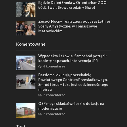
Będzie Dzień Słonia w Orientarium ZOO
Łódź. I wyjątkowe urodziny Shwe!
Zespół Nocny Teatr zagra podczas Letniej
Sceny Artystycznej w Tomaszowie
Mazowieckim
Komentowane
Wypadek w Jeżowie. Samochód potrącił
kobietę na pasach. Interwencja LPR
4 komentarze
Bezdomni okupują poczekalnię
Powiatowego Centrum Przesiadkowego.
Smród i brud – taka jest codzienność tego
miejsca
2 komentarze
OSP mogą składać wnioski o dotacje na
modernizacje
2 komentarze
Tagi