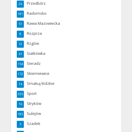
Przedbórz
26
Radomsko
181
Rawa Mazowiecka
51
Rozprza
8
Rzgów
12
Siatkówka
41
Sieradz
154
Skierniewice
172
Smakuj łódzkie
14
Sport
335
Stryków
16
Sulejów
183
Szadek
5