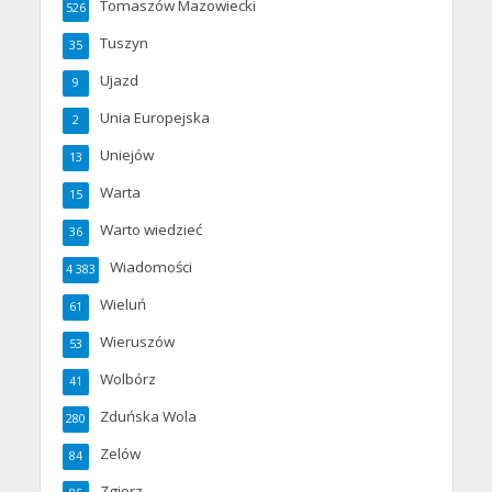
Tomaszów Mazowiecki
526
Tuszyn
35
Ujazd
9
Unia Europejska
2
Uniejów
13
Warta
15
Warto wiedzieć
36
Wiadomości
4 383
Wieluń
61
Wieruszów
53
Wolbórz
41
Zduńska Wola
280
Zelów
84
Zgierz