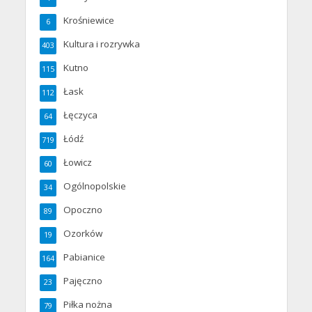
Krośniewice
6
Kultura i rozrywka
403
Kutno
115
Łask
112
Łęczyca
64
Łódź
719
Łowicz
60
Ogólnopolskie
34
Opoczno
89
Ozorków
19
Pabianice
164
Pajęczno
23
Piłka nożna
79