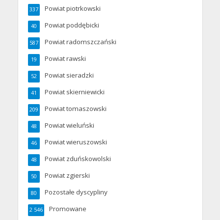
Powiat piotrkowski
337
Powiat poddębicki
40
Powiat radomszczański
587
Powiat rawski
19
Powiat sieradzki
52
Powiat skierniewicki
41
Powiat tomaszowski
209
Powiat wieluński
48
Powiat wieruszowski
46
Powiat zduńskowolski
48
Powiat zgierski
50
Pozostałe dyscypliny
80
Promowane
2 546