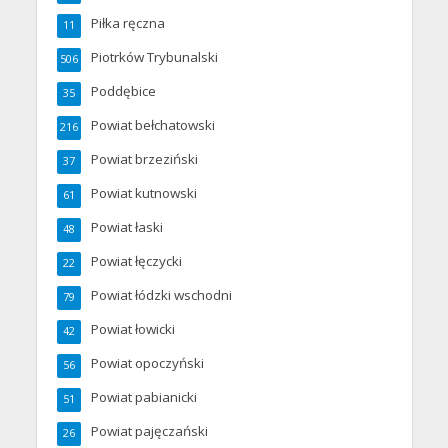
Piłka ręczna
11
Piotrków Trybunalski
506
Poddębice
35
Powiat bełchatowski
216
Powiat brzeziński
37
Powiat kutnowski
61
Powiat łaski
48
Powiat łęczycki
22
Powiat łódzki wschodni
79
Powiat łowicki
42
Powiat opoczyński
56
Powiat pabianicki
51
Powiat pajęczański
26