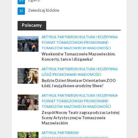
85
Zwiedzaj łódzkie
32
Polecamy
ARTYKUŁ PARTNERSKI
•
KULTURA I ROZRYWKA
•
POWIAT TOMASZOWSKI
•
PROMOWANE
•
TOMASZÓW MAZOWIECKI
•
WIADOMOŚCI
Weekend w Tomaszowie Mazowieckim.
Koncerty, tańce i ślizgawka!
ARTYKUŁ PARTNERSKI
•
KULTURA I ROZRYWKA
•
ŁÓDŹ
•
PROMOWANE
•
WIADOMOŚCI
Będzie Dzień Słonia w Orientarium ZOO
Łódź. I wyjątkowe urodziny Shwe!
ARTYKUŁ PARTNERSKI
•
KULTURA I ROZRYWKA
•
POWIAT TOMASZOWSKI
•
PROMOWANE
•
TOMASZÓW MAZOWIECKI
•
WIADOMOŚCI
Zespół Nocny Teatr zagra podczas Letniej
Sceny Artystycznej w Tomaszowie
Mazowieckim
ARTYKUŁ PARTNERSKI
•