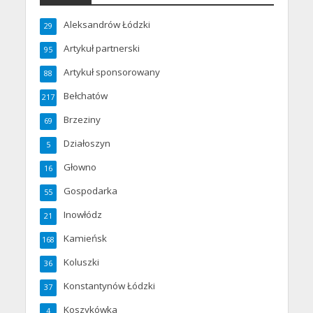
Aleksandrów Łódzki
29
Artykuł partnerski
95
Artykuł sponsorowany
88
Bełchatów
217
Brzeziny
69
Działoszyn
5
Głowno
16
Gospodarka
55
Inowłódz
21
Kamieńsk
168
Koluszki
36
Konstantynów Łódzki
37
Koszykówka
4