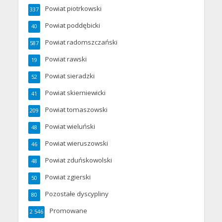
Powiat piotrkowski
337
Powiat poddębicki
40
Powiat radomszczański
587
Powiat rawski
19
Powiat sieradzki
52
Powiat skierniewicki
41
Powiat tomaszowski
209
Powiat wieluński
48
Powiat wieruszowski
46
Powiat zduńskowolski
48
Powiat zgierski
50
Pozostałe dyscypliny
80
Promowane
2 546