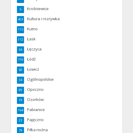
Krośniewice
6
Kultura i rozrywka
403
Kutno
115
Łask
112
Łęczyca
64
Łódź
719
Łowicz
60
Ogólnopolskie
34
Opoczno
89
Ozorków
19
Pabianice
164
Pajęczno
23
Piłka nożna
79