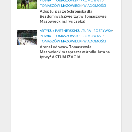
POWIAT TOMASZOWSKI
•
PROMOWANE
•
TOMASZÓW MAZOWIECKI
•
WIADOMOŚCI
Adoptuj psa ze Schroniska dla
Bezdomnych Zwierząt w Tomaszowie
Mazowieckim. Irys czeka!
ARTYKUŁ PARTNERSKI
•
KULTURA I ROZRYWKA
•
POWIAT TOMASZOWSKI
•
PROMOWANE
•
TOMASZÓW MAZOWIECKI
•
WIADOMOŚCI
Arena Lodowa w Tomaszowie
Mazowieckim zaprasza w środku lata na
łyżwy! AKTUALIZACJA