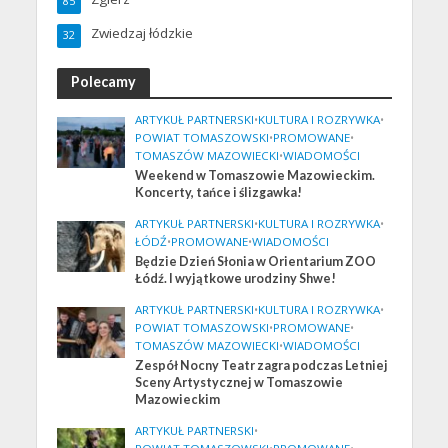
85
Zwiedzaj łódzkie
32
Polecamy
ARTYKUŁ PARTNERSKI
•
KULTURA I ROZRYWKA
•
POWIAT TOMASZOWSKI
•
PROMOWANE
•
TOMASZÓW MAZOWIECKI
•
WIADOMOŚCI
Weekend w Tomaszowie Mazowieckim.
Koncerty, tańce i ślizgawka!
ARTYKUŁ PARTNERSKI
•
KULTURA I ROZRYWKA
•
ŁÓDŹ
•
PROMOWANE
•
WIADOMOŚCI
Będzie Dzień Słonia w Orientarium ZOO
Łódź. I wyjątkowe urodziny Shwe!
ARTYKUŁ PARTNERSKI
•
KULTURA I ROZRYWKA
•
POWIAT TOMASZOWSKI
•
PROMOWANE
•
TOMASZÓW MAZOWIECKI
•
WIADOMOŚCI
Zespół Nocny Teatr zagra podczas Letniej
Sceny Artystycznej w Tomaszowie
Mazowieckim
ARTYKUŁ PARTNERSKI
•