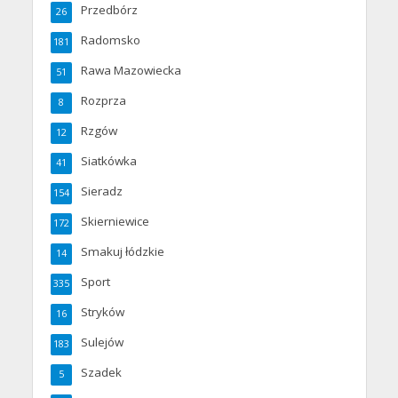
Przedbórz
26
Radomsko
181
Rawa Mazowiecka
51
Rozprza
8
Rzgów
12
Siatkówka
41
Sieradz
154
Skierniewice
172
Smakuj łódzkie
14
Sport
335
Stryków
16
Sulejów
183
Szadek
5