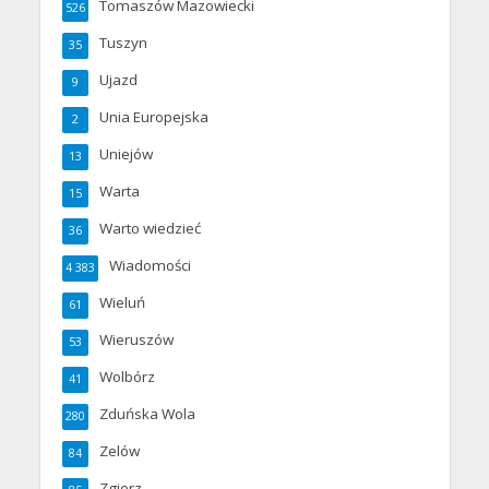
Tomaszów Mazowiecki
526
Tuszyn
35
Ujazd
9
Unia Europejska
2
Uniejów
13
Warta
15
Warto wiedzieć
36
Wiadomości
4 383
Wieluń
61
Wieruszów
53
Wolbórz
41
Zduńska Wola
280
Zelów
84
Zgierz