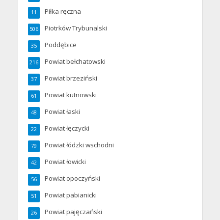
Piłka ręczna
11
Piotrków Trybunalski
506
Poddębice
35
Powiat bełchatowski
216
Powiat brzeziński
37
Powiat kutnowski
61
Powiat łaski
48
Powiat łęczycki
22
Powiat łódzki wschodni
79
Powiat łowicki
42
Powiat opoczyński
56
Powiat pabianicki
51
Powiat pajęczański
26