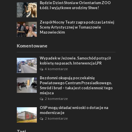
Będzie Dzień Słonia w Orientarium ZOO
Łódź. I wyjątkowe urodziny Shwe!
Zespół Nocny Teatr zagra podczas Letniej
Sceny Artystycznej w Tomaszowie
Mazowieckim
Komentowane
Wypadek w Jeżowie. Samochód potrącił
kobietę na pasach. Interwencja LPR
4 komentarze
Bezdomni okupują poczekalnię
Powiatowego Centrum Przesiadkowego.
Smród i brud – taka jest codzienność tego
miejsca
2 komentarze
OSP mogą składać wnioski o dotacje na
modernizacje
2 komentarze
Tagi