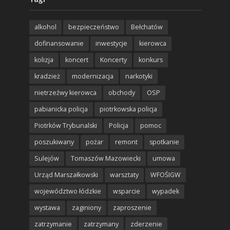
alkohol
bezpieczeństwo
Bełchatów
dofinansowanie
inwestycje
kierowca
kolizja
koncert
Koncerty
konkurs
kradzież
modernizacja
narkotyki
nietrzeźwy kierowca
obchody
OSP
pabianicka policja
piotrkowska policja
Piotrków Trybunalski
Policja
pomoc
poszukiwany
pożar
remont
spotkanie
Sulejów
Tomaszów Mazowiecki
umowa
Urząd Marszałkowski
warsztaty
WFOŚIGW
województwo łódzkie
wsparcie
wypadek
wystawa
zaginiony
zaproszenie
zatrzymanie
zatrzymany
zderzenie