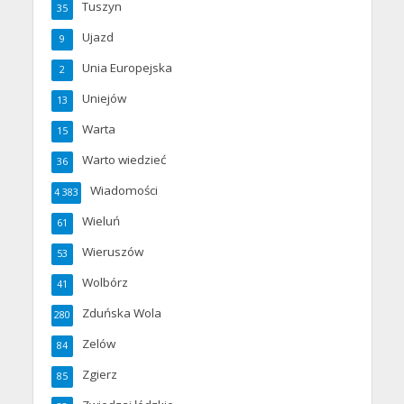
Tuszyn
35
Ujazd
9
Unia Europejska
2
Uniejów
13
Warta
15
Warto wiedzieć
36
Wiadomości
4 383
Wieluń
61
Wieruszów
53
Wolbórz
41
Zduńska Wola
280
Zelów
84
Zgierz
85