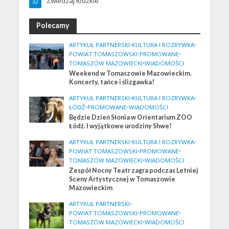
Zwiedzaj łódzkie
32
Polecamy
ARTYKUŁ PARTNERSKI
•
KULTURA I ROZRYWKA
•
POWIAT TOMASZOWSKI
•
PROMOWANE
•
TOMASZÓW MAZOWIECKI
•
WIADOMOŚCI
Weekend w Tomaszowie Mazowieckim.
Koncerty, tańce i ślizgawka!
ARTYKUŁ PARTNERSKI
•
KULTURA I ROZRYWKA
•
ŁÓDŹ
•
PROMOWANE
•
WIADOMOŚCI
Będzie Dzień Słonia w Orientarium ZOO
Łódź. I wyjątkowe urodziny Shwe!
ARTYKUŁ PARTNERSKI
•
KULTURA I ROZRYWKA
•
POWIAT TOMASZOWSKI
•
PROMOWANE
•
TOMASZÓW MAZOWIECKI
•
WIADOMOŚCI
Zespół Nocny Teatr zagra podczas Letniej
Sceny Artystycznej w Tomaszowie
Mazowieckim
ARTYKUŁ PARTNERSKI
•
POWIAT TOMASZOWSKI
•
PROMOWANE
•
TOMASZÓW MAZOWIECKI
•
WIADOMOŚCI