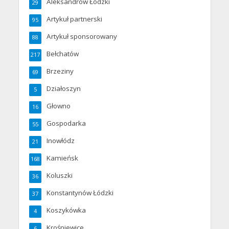
Aleksandrów Łódzki
29
Artykuł partnerski
95
Artykuł sponsorowany
88
Bełchatów
217
Brzeziny
69
Działoszyn
5
Głowno
16
Gospodarka
55
Inowłódz
21
Kamieńsk
168
Koluszki
36
Konstantynów Łódzki
37
Koszykówka
4
Krośniewice
6