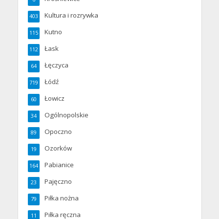
Kultura i rozrywka
403
Kutno
115
Łask
112
Łęczyca
64
Łódź
719
Łowicz
60
Ogólnopolskie
34
Opoczno
89
Ozorków
19
Pabianice
164
Pajęczno
23
Piłka nożna
79
Piłka ręczna
11