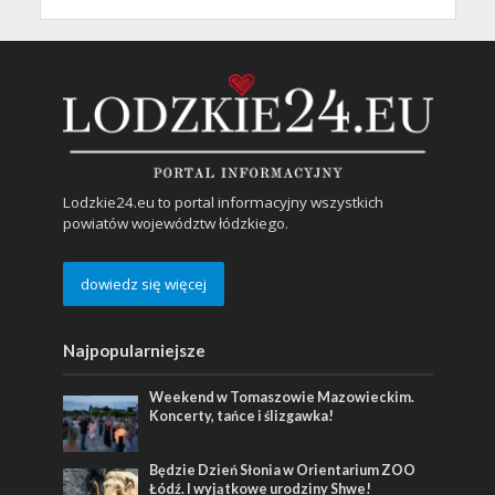
Lodzkie24.eu to portal informacyjny wszystkich
powiatów województw łódzkiego.
dowiedz się więcej
Najpopularniejsze
Weekend w Tomaszowie Mazowieckim.
Koncerty, tańce i ślizgawka!
Będzie Dzień Słonia w Orientarium ZOO
Łódź. I wyjątkowe urodziny Shwe!