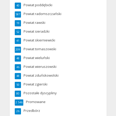
Powiat poddębicki
40
Powiat radomszczański
587
Powiat rawski
19
Powiat sieradzki
52
Powiat skierniewicki
41
Powiat tomaszowski
209
Powiat wieluński
48
Powiat wieruszowski
46
Powiat zduńskowolski
48
Powiat zgierski
50
Pozostałe dyscypliny
80
Promowane
2 546
Przedbórz
26