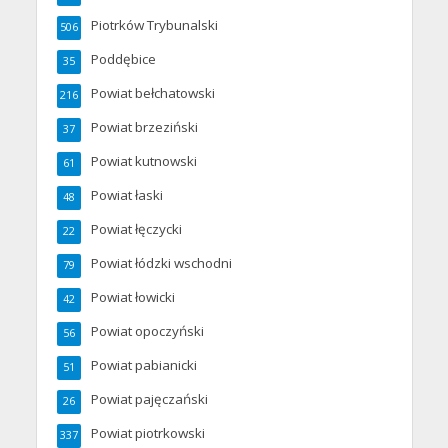
Piotrków Trybunalski
506
Poddębice
35
Powiat bełchatowski
216
Powiat brzeziński
37
Powiat kutnowski
61
Powiat łaski
48
Powiat łęczycki
22
Powiat łódzki wschodni
79
Powiat łowicki
42
Powiat opoczyński
56
Powiat pabianicki
51
Powiat pajęczański
26
Powiat piotrkowski
337