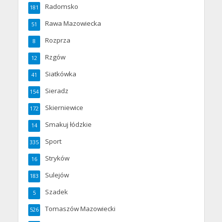
Radomsko
181
Rawa Mazowiecka
51
Rozprza
8
Rzgów
12
Siatkówka
41
Sieradz
154
Skierniewice
172
Smakuj łódzkie
14
Sport
335
Stryków
16
Sulejów
183
Szadek
5
Tomaszów Mazowiecki
526