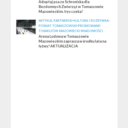
Adoptuj psa ze Schroniska dla
Bezdomnych Zwierząt w Tomaszowie
Mazowieckim. Irys czeka!
ARTYKUŁ PARTNERSKI
•
KULTURA I ROZRYWKA
•
POWIAT TOMASZOWSKI
•
PROMOWANE
•
TOMASZÓW MAZOWIECKI
•
WIADOMOŚCI
Arena Lodowa w Tomaszowie
Mazowieckim zaprasza w środku lata na
łyżwy! AKTUALIZACJA