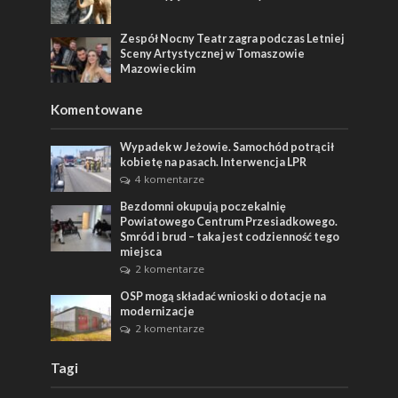
Zespół Nocny Teatr zagra podczas Letniej
Sceny Artystycznej w Tomaszowie
Mazowieckim
Komentowane
Wypadek w Jeżowie. Samochód potrącił
kobietę na pasach. Interwencja LPR
4 komentarze
Bezdomni okupują poczekalnię
Powiatowego Centrum Przesiadkowego.
Smród i brud – taka jest codzienność tego
miejsca
2 komentarze
OSP mogą składać wnioski o dotacje na
modernizacje
2 komentarze
Tagi