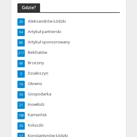
Gdzie?
Aleksandrów Łódzki
29
Artykuł partnerski
94
Artykuł sponsorowany
88
Bełchatów
217
Brzeziny
69
Działoszyn
5
Głowno
16
Gospodarka
55
Inowłódz
21
Kamieńsk
168
Koluszki
36
Konstantynów Łódzki
37