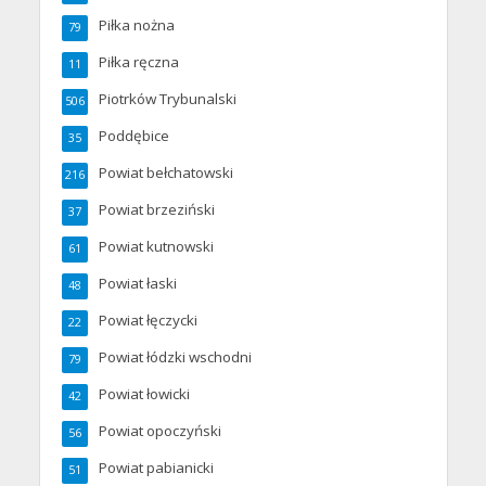
Piłka nożna
79
Piłka ręczna
11
Piotrków Trybunalski
506
Poddębice
35
Powiat bełchatowski
216
Powiat brzeziński
37
Powiat kutnowski
61
Powiat łaski
48
Powiat łęczycki
22
Powiat łódzki wschodni
79
Powiat łowicki
42
Powiat opoczyński
56
Powiat pabianicki
51