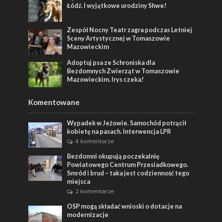
Łódź. I wyjątkowe urodziny Shwe!
Zespół Nocny Teatr zagra podczas Letniej
Sceny Artystycznej w Tomaszowie
Mazowieckim
Adoptuj psa ze Schroniska dla
Bezdomnych Zwierząt w Tomaszowie
Mazowieckim. Irys czeka!
Komentowane
Wypadek w Jeżowie. Samochód potrącił
kobietę na pasach. Interwencja LPR
4 komentarze
Bezdomni okupują poczekalnię
Powiatowego Centrum Przesiadkowego.
Smród i brud – taka jest codzienność tego
miejsca
2 komentarze
OSP mogą składać wnioski o dotacje na
modernizacje