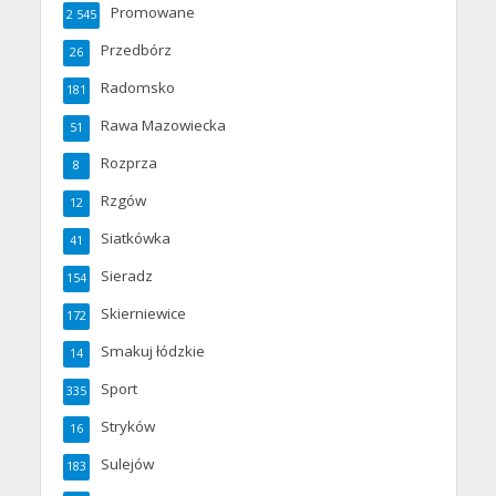
Promowane
2 545
Przedbórz
26
Radomsko
181
Rawa Mazowiecka
51
Rozprza
8
Rzgów
12
Siatkówka
41
Sieradz
154
Skierniewice
172
Smakuj łódzkie
14
Sport
335
Stryków
16
Sulejów
183