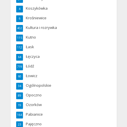
Koszykówka
4
Krośniewice
6
Kultura i rozrywka
402
Kutno
115
Łask
112
Łęczyca
64
Łódź
719
Łowicz
60
Ogólnopolskie
34
Opoczno
89
Ozorków
19
Pabianice
164
Pajęczno
23