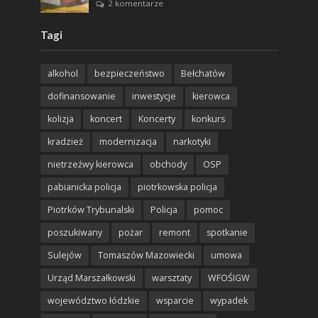
2 komentarze
Tagi
alkohol
bezpieczeństwo
Bełchatów
dofinansowanie
inwestycje
kierowca
kolizja
koncert
Koncerty
konkurs
kradzież
modernizacja
narkotyki
nietrzeźwy kierowca
obchody
OSP
pabianicka policja
piotrkowska policja
Piotrków Trybunalski
Policja
pomoc
poszukiwany
pożar
remont
spotkanie
Sulejów
Tomaszów Mazowiecki
umowa
Urząd Marszałkowski
warsztaty
WFOŚIGW
województwo łódzkie
wsparcie
wypadek