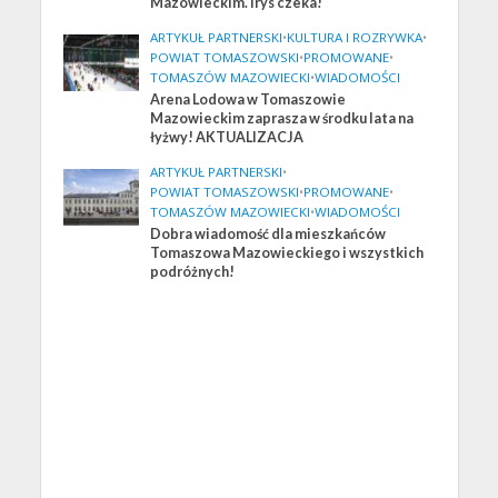
Mazowieckim. Irys czeka!
ARTYKUŁ PARTNERSKI
•
KULTURA I ROZRYWKA
•
POWIAT TOMASZOWSKI
•
PROMOWANE
•
TOMASZÓW MAZOWIECKI
•
WIADOMOŚCI
Arena Lodowa w Tomaszowie
Mazowieckim zaprasza w środku lata na
łyżwy! AKTUALIZACJA
ARTYKUŁ PARTNERSKI
•
POWIAT TOMASZOWSKI
•
PROMOWANE
•
TOMASZÓW MAZOWIECKI
•
WIADOMOŚCI
Dobra wiadomość dla mieszkańców
Tomaszowa Mazowieckiego i wszystkich
podróżnych!