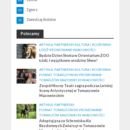
84
Zgierz
85
Zwiedzaj łódzkie
32
Polecamy
ARTYKUŁ PARTNERSKI
•
KULTURA I ROZRYWKA
•
ŁÓDŹ
•
PROMOWANE
•
WIADOMOŚCI
Będzie Dzień Słonia w Orientarium ZOO
Łódź. I wyjątkowe urodziny Shwe!
ARTYKUŁ PARTNERSKI
•
KULTURA I ROZRYWKA
•
POWIAT TOMASZOWSKI
•
PROMOWANE
•
TOMASZÓW MAZOWIECKI
•
WIADOMOŚCI
Zespół Nocny Teatr zagra podczas Letniej
Sceny Artystycznej w Tomaszowie
Mazowieckim
ARTYKUŁ PARTNERSKI
•
POWIAT TOMASZOWSKI
•
PROMOWANE
•
TOMASZÓW MAZOWIECKI
•
WIADOMOŚCI
Adoptuj psa ze Schroniska dla
Bezdomnych Zwierząt w Tomaszowie