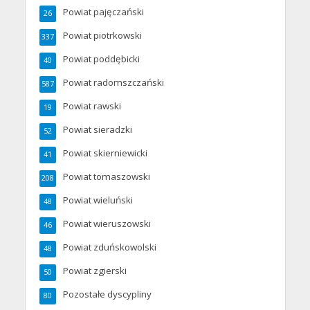
Powiat pajęczański
26
Powiat piotrkowski
337
Powiat poddębicki
40
Powiat radomszczański
587
Powiat rawski
19
Powiat sieradzki
52
Powiat skierniewicki
41
Powiat tomaszowski
208
Powiat wieluński
48
Powiat wieruszowski
46
Powiat zduńskowolski
48
Powiat zgierski
50
Pozostałe dyscypliny
80