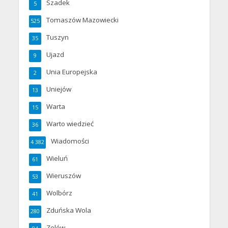
Szadek
5
Tomaszów Mazowiecki
525
Tuszyn
35
Ujazd
9
Unia Europejska
2
Uniejów
13
Warta
15
Warto wiedzieć
36
Wiadomości
4 382
Wieluń
61
Wieruszów
53
Wolbórz
41
Zduńska Wola
280
Zelów