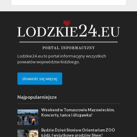
Lodzkie24.eu to portal informacyjny wszystkich
powiatów województw łódzkiego.
dowiedz się więcej
Najpopularniejsze
Weekend w Tomaszowie Mazowieckim.
Koncerty, tańce i ślizgawka!
Będzie Dzień Słonia w Orientarium ZOO
Łódź. I wyjątkowe urodziny Shwe!