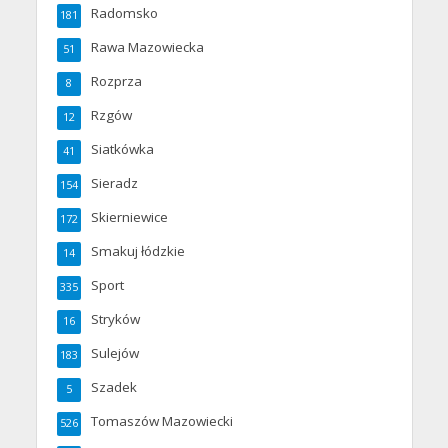
Radomsko
181
Rawa Mazowiecka
51
Rozprza
8
Rzgów
12
Siatkówka
41
Sieradz
154
Skierniewice
172
Smakuj łódzkie
14
Sport
335
Stryków
16
Sulejów
183
Szadek
5
Tomaszów Mazowiecki
526