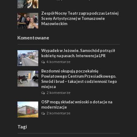
Zespół Nocny Teatr zagra podczas Letniej
Sceny Artystycznej w Tomaszowie
Mazowieckim
Komentowane
Wypadek w Jeżowie. Samochód potrącił
kobietę na pasach. Interwencja LPR
4 komentarze
Bezdomni okupują poczekalnię
Powiatowego Centrum Przesiadkowego.
Smród i brud – taka jest codzienność tego
miejsca
2 komentarze
OSP mogą składać wnioski o dotacje na
modernizacje
2 komentarze
Tagi