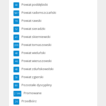
Powiat poddębicki
40
Powiat radomszczański
587
Powiat rawski
19
Powiat sieradzki
52
Powiat skierniewicki
41
Powiat tomaszowski
209
Powiat wieluński
48
Powiat wieruszowski
46
Powiat zduńskowolski
48
Powiat zgierski
50
Pozostałe dyscypliny
80
Promowane
2 546
Przedbórz
26