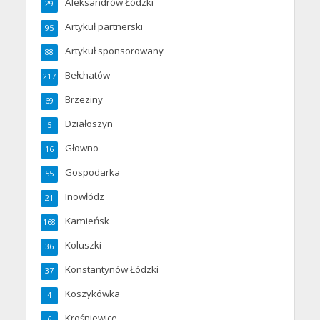
Aleksandrów Łódzki
29
Artykuł partnerski
95
Artykuł sponsorowany
88
Bełchatów
217
Brzeziny
69
Działoszyn
5
Głowno
16
Gospodarka
55
Inowłódz
21
Kamieńsk
168
Koluszki
36
Konstantynów Łódzki
37
Koszykówka
4
Krośniewice
6