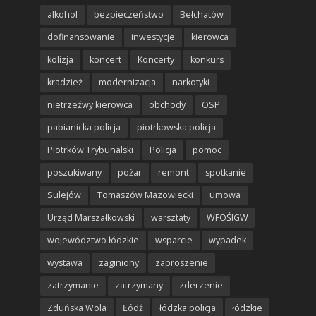
alkohol
bezpieczeństwo
Bełchatów
dofinansowanie
inwestycje
kierowca
kolizja
koncert
Koncerty
konkurs
kradzież
modernizacja
narkotyki
nietrzeźwy kierowca
obchody
OSP
pabianicka policja
piotrkowska policja
Piotrków Trybunalski
Policja
pomoc
poszukiwany
pożar
remont
spotkanie
Sulejów
Tomaszów Mazowiecki
umowa
Urząd Marszałkowski
warsztaty
WFOŚIGW
województwo łódzkie
wsparcie
wypadek
wystawa
zaginiony
zaproszenie
zatrzymanie
zatrzymany
zderzenie
Zduńska Wola
Łódź
łódzka policja
łódzkie