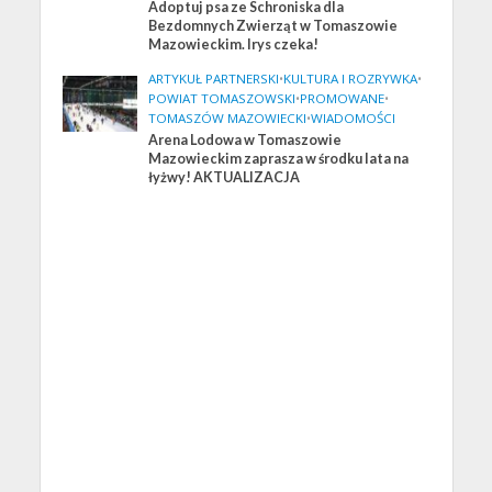
Adoptuj psa ze Schroniska dla
Bezdomnych Zwierząt w Tomaszowie
Mazowieckim. Irys czeka!
ARTYKUŁ PARTNERSKI
•
KULTURA I ROZRYWKA
•
POWIAT TOMASZOWSKI
•
PROMOWANE
•
TOMASZÓW MAZOWIECKI
•
WIADOMOŚCI
Arena Lodowa w Tomaszowie
Mazowieckim zaprasza w środku lata na
łyżwy! AKTUALIZACJA