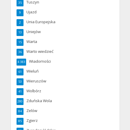
Tuszyn
35
Ujazd
9
Unia Europejska
2
Uniejów
13
Warta
15
Warto wiedzieć
36
Wiadomości
4 383
Wieluń
61
Wieruszów
53
Wolbórz
41
Zduńska Wola
280
Zelów
84
Zgierz
85