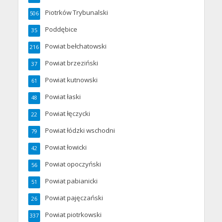
Piotrków Trybunalski
506
Poddębice
35
Powiat bełchatowski
216
Powiat brzeziński
37
Powiat kutnowski
61
Powiat łaski
48
Powiat łęczycki
22
Powiat łódzki wschodni
79
Powiat łowicki
42
Powiat opoczyński
56
Powiat pabianicki
51
Powiat pajęczański
26
Powiat piotrkowski
337