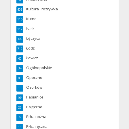
Kultura i rozrywka
403
Kutno
115
Łask
112
Łęczyca
64
Łódź
719
Łowicz
60
Ogólnopolskie
34
Opoczno
89
Ozorków
19
Pabianice
164
Pajęczno
23
Piłka nożna
79
Piłka ręczna
11