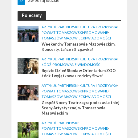
Zwiedzaj łódzkie
32
Polecamy
ARTYKUŁ PARTNERSKI
•
KULTURA I ROZRYWKA
•
POWIAT TOMASZOWSKI
•
PROMOWANE
•
TOMASZÓW MAZOWIECKI
•
WIADOMOŚCI
Weekend w Tomaszowie Mazowieckim.
Koncerty, tańce i ślizgawka!
ARTYKUŁ PARTNERSKI
•
KULTURA I ROZRYWKA
•
ŁÓDŹ
•
PROMOWANE
•
WIADOMOŚCI
Będzie Dzień Słonia w Orientarium ZOO
Łódź. I wyjątkowe urodziny Shwe!
ARTYKUŁ PARTNERSKI
•
KULTURA I ROZRYWKA
•
POWIAT TOMASZOWSKI
•
PROMOWANE
•
TOMASZÓW MAZOWIECKI
•
WIADOMOŚCI
Zespół Nocny Teatr zagra podczas Letniej
Sceny Artystycznej w Tomaszowie
Mazowieckim
ARTYKUŁ PARTNERSKI
•
POWIAT TOMASZOWSKI
•
PROMOWANE
•
TOMASZÓW MAZOWIECKI
•
WIADOMOŚCI