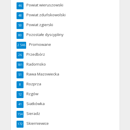
Powiat wieruszowski
46
Powiat zduńskowolski
48
Powiat zgierski
50
Pozostałe dyscypliny
80
Promowane
2 546
Przedbórz
26
Radomsko
181
Rawa Mazowiecka
51
Rozprza
8
Rzgów
12
Siatkówka
41
Sieradz
154
Skierniewice
172