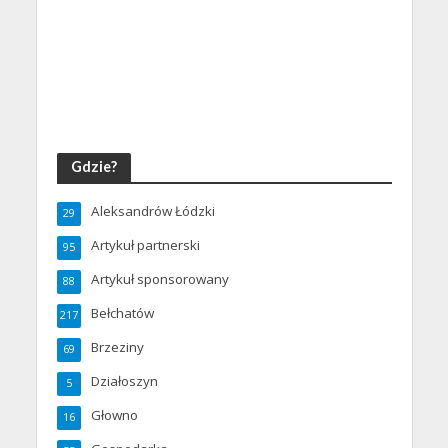
Gdzie?
Aleksandrów Łódzki
29
Artykuł partnerski
95
Artykuł sponsorowany
88
Bełchatów
217
Brzeziny
69
Działoszyn
5
Głowno
16