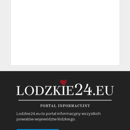
Lodzkie24.eu to portal informacyjny wszystkich
powiatów województw łódzkiego.