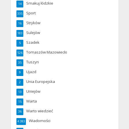
Smakuj łódzkie
14
Sport
335
Stryków
16
Sulejów
183
Szadek
5
Tomaszów Mazowiecki
526
Tuszyn
35
Ujazd
9
Unia Europejska
2
Uniejów
13
Warta
15
Warto wiedzieć
36
Wiadomości
4 383