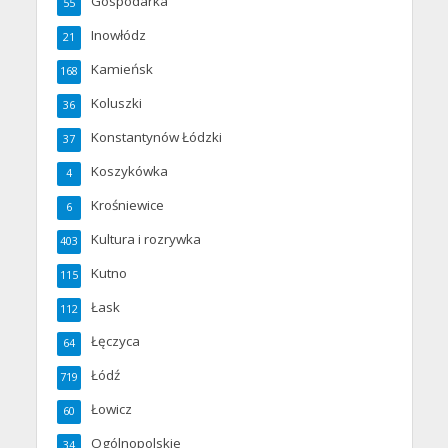
Gospodarka
55
Inowłódz
21
Kamieńsk
168
Koluszki
36
Konstantynów Łódzki
37
Koszykówka
4
Krośniewice
6
Kultura i rozrywka
403
Kutno
115
Łask
112
Łęczyca
64
Łódź
719
Łowicz
60
Ogólnopolskie
34