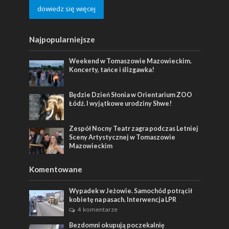
dowiedz się więcej
Najpopularniejsze
Weekend w Tomaszowie Mazowieckim.
Koncerty, tańce i ślizgawka!
Będzie Dzień Słonia w Orientarium ZOO
Łódź. I wyjątkowe urodziny Shwe!
Zespół Nocny Teatr zagra podczas Letniej
Sceny Artystycznej w Tomaszowie
Mazowieckim
Komentowane
Wypadek w Jeżowie. Samochód potrącił
kobietę na pasach. Interwencja LPR
4 komentarze
Bezdomni okupują poczekalnię