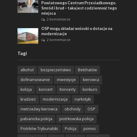
Powiatowego Centrum Przesiadkowego.
Smród i brud – taka jest codzienność tego
miejsca
2 komentarze
OSP mogą składać wnioski o dotacje na
modernizacje
2 komentarze
Tagi
alkohol
bezpieczeństwo
Bełchatów
dofinansowanie
inwestycje
kierowca
kolizja
koncert
Koncerty
konkurs
kradzież
modernizacja
narkotyki
nietrzeźwy kierowca
obchody
OSP
pabianicka policja
piotrkowska policja
Piotrków Trybunalski
Policja
pomoc