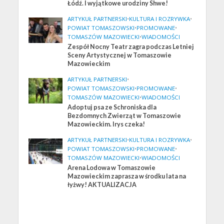
Łódź. I wyjątkowe urodziny Shwe!
ARTYKUŁ PARTNERSKI
•
KULTURA I ROZRYWKA
•
POWIAT TOMASZOWSKI
•
PROMOWANE
•
TOMASZÓW MAZOWIECKI
•
WIADOMOŚCI
Zespół Nocny Teatr zagra podczas Letniej
Sceny Artystycznej w Tomaszowie
Mazowieckim
ARTYKUŁ PARTNERSKI
•
POWIAT TOMASZOWSKI
•
PROMOWANE
•
TOMASZÓW MAZOWIECKI
•
WIADOMOŚCI
Adoptuj psa ze Schroniska dla
Bezdomnych Zwierząt w Tomaszowie
Mazowieckim. Irys czeka!
ARTYKUŁ PARTNERSKI
•
KULTURA I ROZRYWKA
•
POWIAT TOMASZOWSKI
•
PROMOWANE
•
TOMASZÓW MAZOWIECKI
•
WIADOMOŚCI
Arena Lodowa w Tomaszowie
Mazowieckim zaprasza w środku lata na
łyżwy! AKTUALIZACJA