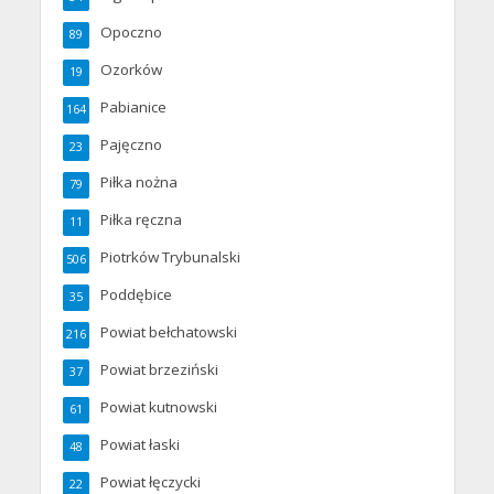
Opoczno
89
Ozorków
19
Pabianice
164
Pajęczno
23
Piłka nożna
79
Piłka ręczna
11
Piotrków Trybunalski
506
Poddębice
35
Powiat bełchatowski
216
Powiat brzeziński
37
Powiat kutnowski
61
Powiat łaski
48
Powiat łęczycki
22