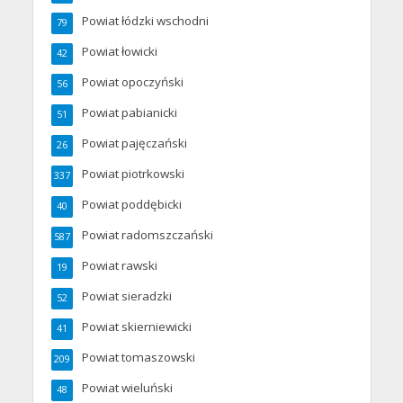
Powiat łódzki wschodni
79
Powiat łowicki
42
Powiat opoczyński
56
Powiat pabianicki
51
Powiat pajęczański
26
Powiat piotrkowski
337
Powiat poddębicki
40
Powiat radomszczański
587
Powiat rawski
19
Powiat sieradzki
52
Powiat skierniewicki
41
Powiat tomaszowski
209
Powiat wieluński
48