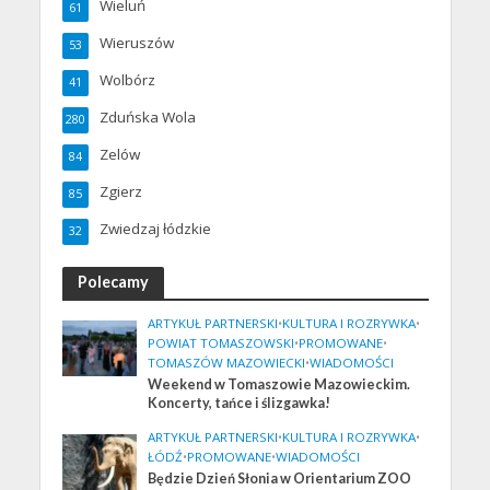
Wieluń
61
Wieruszów
53
Wolbórz
41
Zduńska Wola
280
Zelów
84
Zgierz
85
Zwiedzaj łódzkie
32
Polecamy
ARTYKUŁ PARTNERSKI
•
KULTURA I ROZRYWKA
•
POWIAT TOMASZOWSKI
•
PROMOWANE
•
TOMASZÓW MAZOWIECKI
•
WIADOMOŚCI
Weekend w Tomaszowie Mazowieckim.
Koncerty, tańce i ślizgawka!
ARTYKUŁ PARTNERSKI
•
KULTURA I ROZRYWKA
•
ŁÓDŹ
•
PROMOWANE
•
WIADOMOŚCI
Będzie Dzień Słonia w Orientarium ZOO