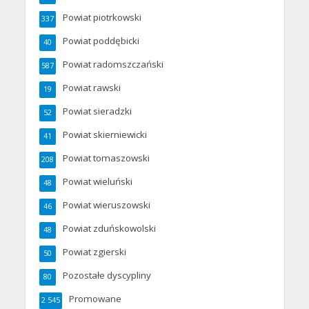
Powiat piotrkowski
337
Powiat poddębicki
40
Powiat radomszczański
587
Powiat rawski
19
Powiat sieradzki
52
Powiat skierniewicki
41
Powiat tomaszowski
208
Powiat wieluński
48
Powiat wieruszowski
46
Powiat zduńskowolski
48
Powiat zgierski
50
Pozostałe dyscypliny
80
Promowane
2 545