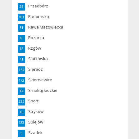
Przedbórz
26
Radomsko
181
Rawa Mazowiecka
51
Rozprza
8
Rzgów
12
Siatkówka
41
Sieradz
154
Skierniewice
172
Smakuj łódzkie
14
Sport
335
Stryków
16
Sulejów
183
Szadek
5