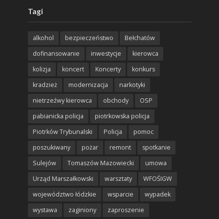
Tagi
alkohol
bezpieczeństwo
Bełchatów
dofinansowanie
inwestycje
kierowca
kolizja
koncert
Koncerty
konkurs
kradzież
modernizacja
narkotyki
nietrzeźwy kierowca
obchody
OSP
pabianicka policja
piotrkowska policja
Piotrków Trybunalski
Policja
pomoc
poszukiwany
pożar
remont
spotkanie
Sulejów
Tomaszów Mazowiecki
umowa
Urząd Marszałkowski
warsztaty
WFOŚIGW
województwo łódzkie
wsparcie
wypadek
wystawa
zaginiony
zaproszenie