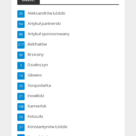
Aleksandrów Łódzki
29
Artykuł partnerski
94
Artykuł sponsorowany
88
Bełchatów
217
Brzeziny
69
Działoszyn
5
Głowno
16
Gospodarka
55
Inowłódz
21
Kamieńsk
168
Koluszki
36
Konstantynów Łódzki
37