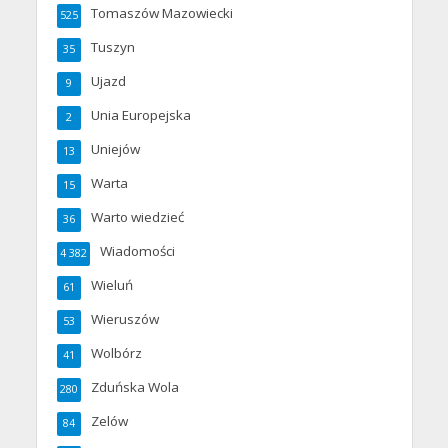
Tomaszów Mazowiecki
525
Tuszyn
35
Ujazd
9
Unia Europejska
2
Uniejów
13
Warta
15
Warto wiedzieć
36
Wiadomości
4 382
Wieluń
61
Wieruszów
53
Wolbórz
41
Zduńska Wola
280
Zelów
84