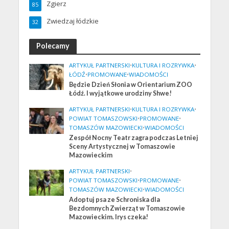
Zgierz
85
Zwiedzaj łódzkie
32
Polecamy
ARTYKUŁ PARTNERSKI
•
KULTURA I ROZRYWKA
•
ŁÓDŹ
•
PROMOWANE
•
WIADOMOŚCI
Będzie Dzień Słonia w Orientarium ZOO
Łódź. I wyjątkowe urodziny Shwe!
ARTYKUŁ PARTNERSKI
•
KULTURA I ROZRYWKA
•
POWIAT TOMASZOWSKI
•
PROMOWANE
•
TOMASZÓW MAZOWIECKI
•
WIADOMOŚCI
Zespół Nocny Teatr zagra podczas Letniej
Sceny Artystycznej w Tomaszowie
Mazowieckim
ARTYKUŁ PARTNERSKI
•
POWIAT TOMASZOWSKI
•
PROMOWANE
•
TOMASZÓW MAZOWIECKI
•
WIADOMOŚCI
Adoptuj psa ze Schroniska dla
Bezdomnych Zwierząt w Tomaszowie
Mazowieckim. Irys czeka!