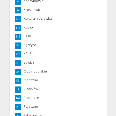
Koszykówka
4
Krośniewice
6
Kultura i rozrywka
402
Kutno
115
Łask
112
Łęczyca
64
Łódź
719
Łowicz
60
Ogólnopolskie
34
Opoczno
89
Ozorków
19
Pabianice
164
Pajęczno
23
Piłka nożna
79