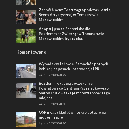
Zespół Nocny Teatr zagra podczas Letniej
Sceny Artystycznej w Tomaszowie
Mazowieckim
Adoptuj psa ze Schroniska dla
Bezdomnych Zwierząt w Tomaszowie
Mazowieckim. Irys czeka!
Komentowane
Wypadek w Jeżowie. Samochód potrącił
kobietę na pasach. Interwencja LPR
4 komentarze
Bezdomni okupują poczekalnię
Powiatowego Centrum Przesiadkowego.
Smród i brud – taka jest codzienność tego
miejsca
2 komentarze
OSP mogą składać wnioski o dotacje na
modernizacje
2 komentarze