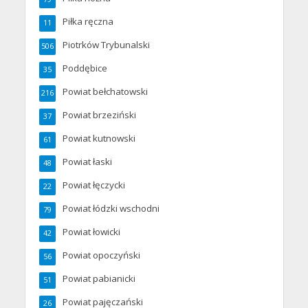
Piłka ręczna
11
Piotrków Trybunalski
506
Poddębice
35
Powiat bełchatowski
216
Powiat brzeziński
37
Powiat kutnowski
61
Powiat łaski
48
Powiat łęczycki
22
Powiat łódzki wschodni
79
Powiat łowicki
42
Powiat opoczyński
56
Powiat pabianicki
51
Powiat pajęczański
26