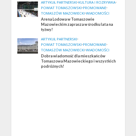
ARTYKUŁ PARTNERSKI
•
KULTURA I ROZRYWKA
•
POWIAT TOMASZOWSKI
•
PROMOWANE
•
TOMASZÓW MAZOWIECKI
•
WIADOMOŚCI
Arena Lodowa w Tomaszowie
Mazowieckim zaprasza w środku lata na
łyżwy!
ARTYKUŁ PARTNERSKI
•
POWIAT TOMASZOWSKI
•
PROMOWANE
•
TOMASZÓW MAZOWIECKI
•
WIADOMOŚCI
Dobra wiadomość dla mieszkańców
Tomaszowa Mazowieckiego i wszystkich
podróżnych!