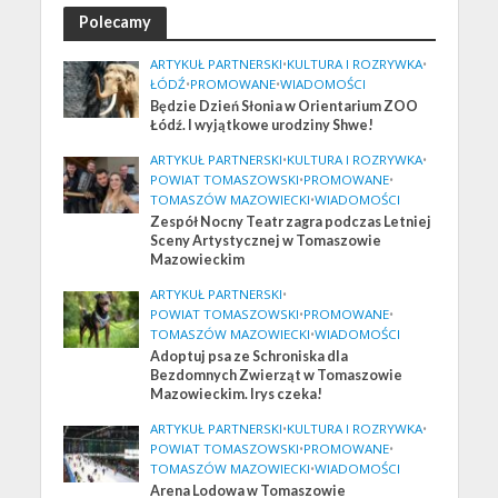
Polecamy
ARTYKUŁ PARTNERSKI
•
KULTURA I ROZRYWKA
•
ŁÓDŹ
•
PROMOWANE
•
WIADOMOŚCI
Będzie Dzień Słonia w Orientarium ZOO
Łódź. I wyjątkowe urodziny Shwe!
ARTYKUŁ PARTNERSKI
•
KULTURA I ROZRYWKA
•
POWIAT TOMASZOWSKI
•
PROMOWANE
•
TOMASZÓW MAZOWIECKI
•
WIADOMOŚCI
Zespół Nocny Teatr zagra podczas Letniej
Sceny Artystycznej w Tomaszowie
Mazowieckim
ARTYKUŁ PARTNERSKI
•
POWIAT TOMASZOWSKI
•
PROMOWANE
•
TOMASZÓW MAZOWIECKI
•
WIADOMOŚCI
Adoptuj psa ze Schroniska dla
Bezdomnych Zwierząt w Tomaszowie
Mazowieckim. Irys czeka!
ARTYKUŁ PARTNERSKI
•
KULTURA I ROZRYWKA
•
POWIAT TOMASZOWSKI
•
PROMOWANE
•
TOMASZÓW MAZOWIECKI
•
WIADOMOŚCI
Arena Lodowa w Tomaszowie