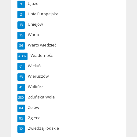
Ujazd
9
Unia Europejska
2
Uniejów
13
Warta
15
Warto wiedzieć
36
Wiadomości
4 382
Wieluń
61
Wieruszów
53
Wolbórz
41
Zduńska Wola
280
Zelów
84
Zgierz
85
Zwiedzaj łódzkie
32