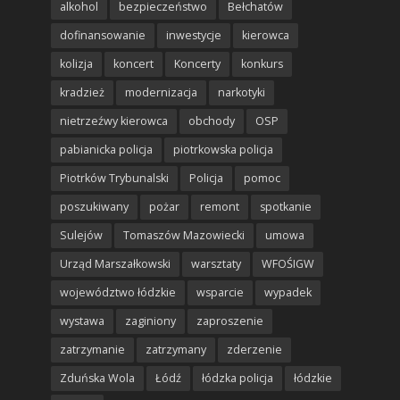
alkohol
bezpieczeństwo
Bełchatów
dofinansowanie
inwestycje
kierowca
kolizja
koncert
Koncerty
konkurs
kradzież
modernizacja
narkotyki
nietrzeźwy kierowca
obchody
OSP
pabianicka policja
piotrkowska policja
Piotrków Trybunalski
Policja
pomoc
poszukiwany
pożar
remont
spotkanie
Sulejów
Tomaszów Mazowiecki
umowa
Urząd Marszałkowski
warsztaty
WFOŚIGW
województwo łódzkie
wsparcie
wypadek
wystawa
zaginiony
zaproszenie
zatrzymanie
zatrzymany
zderzenie
Zduńska Wola
Łódź
łódzka policja
łódzkie