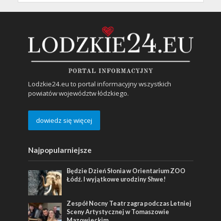
Lodzkie24.eu to portal informacyjny wszystkich
powiatów województw łódzkiego.
dowiedz się więcej
Najpopularniejsze
Będzie Dzień Słonia w Orientarium ZOO
Łódź. I wyjątkowe urodziny Shwe!
Zespół Nocny Teatr zagra podczas Letniej
Sceny Artystycznej w Tomaszowie
Mazowieckim