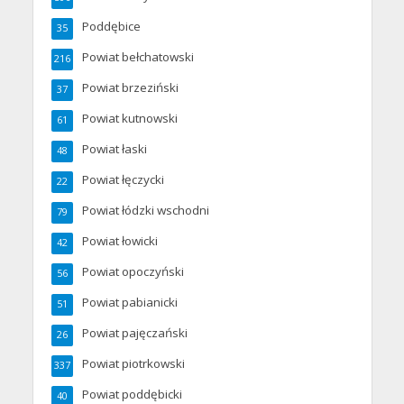
Poddębice
35
Powiat bełchatowski
216
Powiat brzeziński
37
Powiat kutnowski
61
Powiat łaski
48
Powiat łęczycki
22
Powiat łódzki wschodni
79
Powiat łowicki
42
Powiat opoczyński
56
Powiat pabianicki
51
Powiat pajęczański
26
Powiat piotrkowski
337
Powiat poddębicki
40