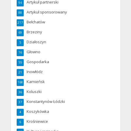
Artykuł partnerski
94
Artykuł sponsorowany
88
Bełchatów
217
Brzeziny
69
Działoszyn
5
Głowno
16
Gospodarka
55
Inowłódz
21
Kamieńsk
168
Koluszki
36
Konstantynów Łódzki
37
Koszykówka
4
Krośniewice
6