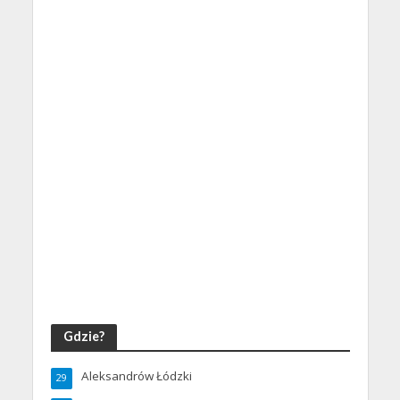
Gdzie?
Aleksandrów Łódzki
29