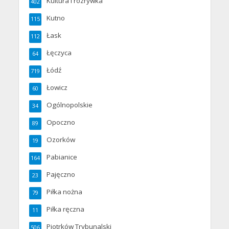
Kultura i rozrywka
402
Kutno
115
Łask
112
Łęczyca
64
Łódź
719
Łowicz
60
Ogólnopolskie
34
Opoczno
89
Ozorków
19
Pabianice
164
Pajęczno
23
Piłka nożna
79
Piłka ręczna
11
Piotrków Trybunalski
506