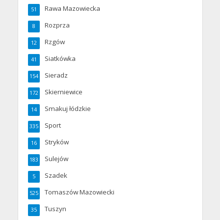
Rawa Mazowiecka
51
Rozprza
8
Rzgów
12
Siatkówka
41
Sieradz
154
Skierniewice
172
Smakuj łódzkie
14
Sport
335
Stryków
16
Sulejów
183
Szadek
5
Tomaszów Mazowiecki
525
Tuszyn
35