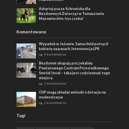
Adoptuj psa ze Schroniska dla
Bezdomnych Zwierząt w Tomaszowie
Mazowieckim. Irys czeka!
Komentowane
Wypadek w Jeżowie. Samochód potrącił
kobietę na pasach. Interwencja LPR
4 komentarze
Bezdomni okupują poczekalnię
Powiatowego Centrum Przesiadkowego.
Smród i brud – taka jest codzienność tego
miejsca
2 komentarze
OSP mogą składać wnioski o dotacje na
modernizacje
2 komentarze
Tagi