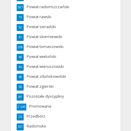
Powiat radomszczański
587
Powiat rawski
19
Powiat sieradzki
52
Powiat skierniewicki
41
Powiat tomaszowski
208
Powiat wieluński
48
Powiat wieruszowski
46
Powiat zduńskowolski
48
Powiat zgierski
50
Pozostałe dyscypliny
80
Promowane
2 545
Przedbórz
26
Radomsko
181