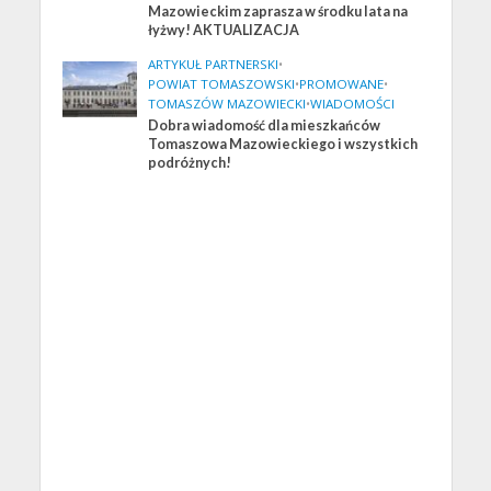
Mazowieckim zaprasza w środku lata na
łyżwy! AKTUALIZACJA
ARTYKUŁ PARTNERSKI
•
POWIAT TOMASZOWSKI
•
PROMOWANE
•
TOMASZÓW MAZOWIECKI
•
WIADOMOŚCI
Dobra wiadomość dla mieszkańców
Tomaszowa Mazowieckiego i wszystkich
podróżnych!