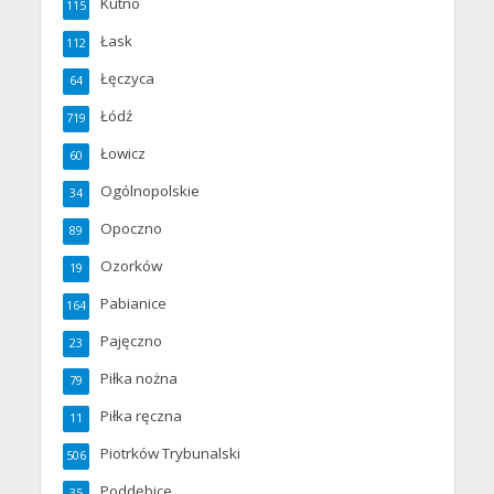
Kutno
115
Łask
112
Łęczyca
64
Łódź
719
Łowicz
60
Ogólnopolskie
34
Opoczno
89
Ozorków
19
Pabianice
164
Pajęczno
23
Piłka nożna
79
Piłka ręczna
11
Piotrków Trybunalski
506
Poddębice
35