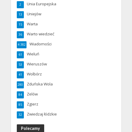
Unia Europejska
2
Uniejów
13
Warta
15
Warto wiedzieć
36
Wiadomości
4 382
Wieluń
61
Wieruszów
53
Wolbórz
41
Zduńska Wola
280
Zelów
84
Zgierz
85
Zwiedzaj łódzkie
32
Polecamy