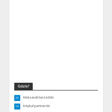
Gdzie?
Aleksandrów Łódzki
29
Artykuł partnerski
94