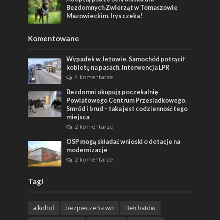
Bezdomnych Zwierząt w Tomaszowie
Mazowieckim. Irys czeka!
Komentowane
Wypadek w Jeżowie. Samochód potrącił
kobietę na pasach. Interwencja LPR
4 komentarze
Bezdomni okupują poczekalnię
Powiatowego Centrum Przesiadkowego.
Smród i brud – taka jest codzienność tego
miejsca
2 komentarze
OSP mogą składać wnioski o dotacje na
modernizacje
2 komentarze
Tagi
alkohol
bezpieczeństwo
Bełchatów