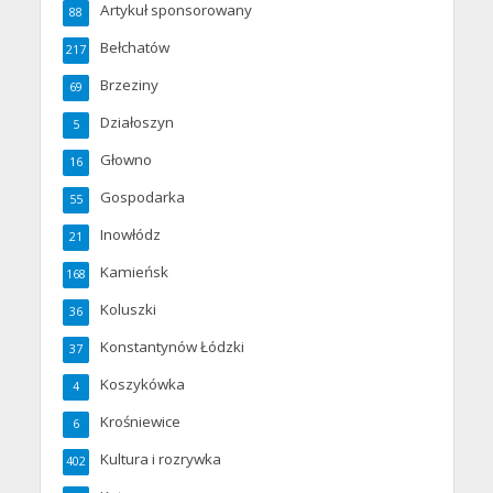
Artykuł sponsorowany
88
Bełchatów
217
Brzeziny
69
Działoszyn
5
Głowno
16
Gospodarka
55
Inowłódz
21
Kamieńsk
168
Koluszki
36
Konstantynów Łódzki
37
Koszykówka
4
Krośniewice
6
Kultura i rozrywka
402