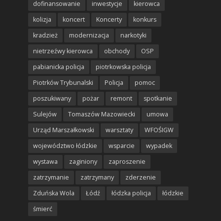
dofinansowanie
inwestycje
kierowca
kolizja
koncert
Koncerty
konkurs
kradzież
modernizacja
narkotyki
nietrzeźwy kierowca
obchody
OSP
pabianicka policja
piotrkowska policja
Piotrków Trybunalski
Policja
pomoc
poszukiwany
pożar
remont
spotkanie
Sulejów
Tomaszów Mazowiecki
umowa
Urząd Marszałkowski
warsztaty
WFOŚIGW
województwo łódzkie
wsparcie
wypadek
wystawa
zaginiony
zaproszenie
zatrzymanie
zatrzymany
zderzenie
Zduńska Wola
Łódź
łódzka policja
łódzkie
śmierć