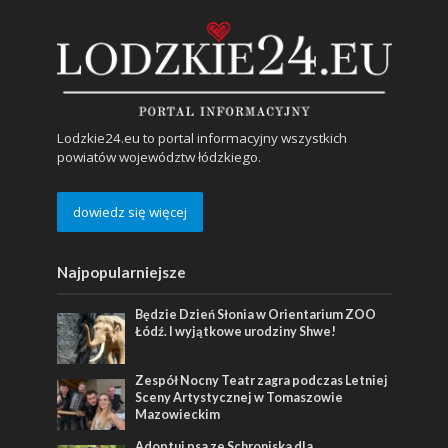
Lodzkie24.eu to portal informacyjny wszystkich
powiatów województw łódzkiego.
dowiedz się więcej
Najpopularniejsze
Będzie Dzień Słonia w Orientarium ZOO
Łódź. I wyjątkowe urodziny Shwe!
Zespół Nocny Teatr zagra podczas Letniej
Sceny Artystycznej w Tomaszowie
Mazowieckim
Adoptuj psa ze Schroniska dla