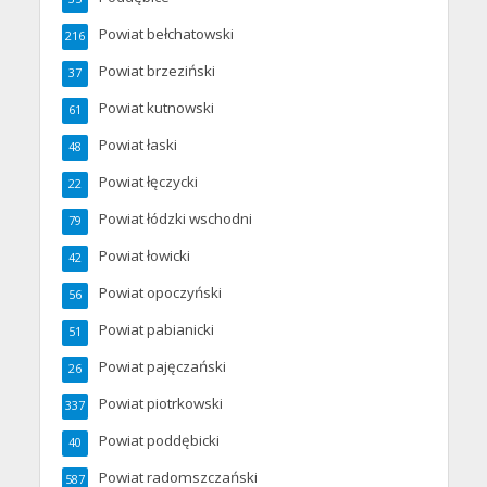
Powiat bełchatowski
216
Powiat brzeziński
37
Powiat kutnowski
61
Powiat łaski
48
Powiat łęczycki
22
Powiat łódzki wschodni
79
Powiat łowicki
42
Powiat opoczyński
56
Powiat pabianicki
51
Powiat pajęczański
26
Powiat piotrkowski
337
Powiat poddębicki
40
Powiat radomszczański
587