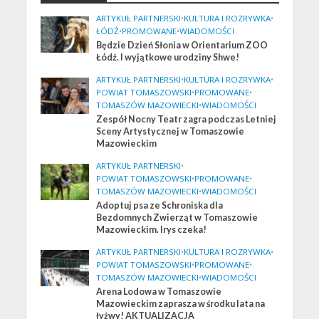
ARTYKUŁ PARTNERSKI
•
KULTURA I ROZRYWKA
•
ŁÓDŹ
•
PROMOWANE
•
WIADOMOŚCI
Będzie Dzień Słonia w Orientarium ZOO
Łódź. I wyjątkowe urodziny Shwe!
ARTYKUŁ PARTNERSKI
•
KULTURA I ROZRYWKA
•
POWIAT TOMASZOWSKI
•
PROMOWANE
•
TOMASZÓW MAZOWIECKI
•
WIADOMOŚCI
Zespół Nocny Teatr zagra podczas Letniej
Sceny Artystycznej w Tomaszowie
Mazowieckim
ARTYKUŁ PARTNERSKI
•
POWIAT TOMASZOWSKI
•
PROMOWANE
•
TOMASZÓW MAZOWIECKI
•
WIADOMOŚCI
Adoptuj psa ze Schroniska dla
Bezdomnych Zwierząt w Tomaszowie
Mazowieckim. Irys czeka!
ARTYKUŁ PARTNERSKI
•
KULTURA I ROZRYWKA
•
POWIAT TOMASZOWSKI
•
PROMOWANE
•
TOMASZÓW MAZOWIECKI
•
WIADOMOŚCI
Arena Lodowa w Tomaszowie
Mazowieckim zaprasza w środku lata na
łyżwy! AKTUALIZACJA