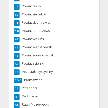
Powiat rawski
19
Powiat sieradzki
52
Powiat skierniewicki
41
Powiat tomaszowski
208
Powiat wieluński
48
Powiat wieruszowski
46
Powiat zduńskowolski
48
Powiat zgierski
50
Pozostałe dyscypliny
80
Promowane
2 545
Przedbórz
26
Radomsko
181
Rawa Mazowiecka
51