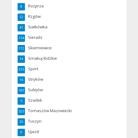
Rozprza
8
Rzgów
12
Siatkówka
41
Sieradz
154
Skierniewice
172
Smakuj łódzkie
14
Sport
335
Stryków
16
Sulejów
183
Szadek
5
Tomaszów Mazowiecki
525
Tuszyn
35
Ujazd
9