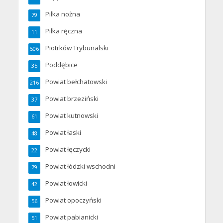
Piłka nożna
79
Piłka ręczna
11
Piotrków Trybunalski
506
Poddębice
35
Powiat bełchatowski
216
Powiat brzeziński
37
Powiat kutnowski
61
Powiat łaski
48
Powiat łęczycki
22
Powiat łódzki wschodni
79
Powiat łowicki
42
Powiat opoczyński
56
Powiat pabianicki
51