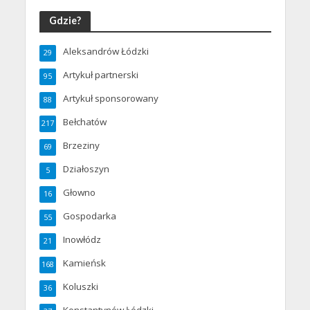
Gdzie?
Aleksandrów Łódzki
29
Artykuł partnerski
95
Artykuł sponsorowany
88
Bełchatów
217
Brzeziny
69
Działoszyn
5
Głowno
16
Gospodarka
55
Inowłódz
21
Kamieńsk
168
Koluszki
36
Konstantynów Łódzki