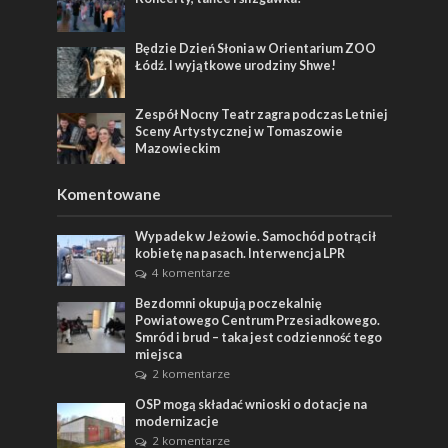
Będzie Dzień Słonia w Orientarium ZOO
Łódź. I wyjątkowe urodziny Shwe!
Zespół Nocny Teatr zagra podczas Letniej
Sceny Artystycznej w Tomaszowie
Mazowieckim
Komentowane
Wypadek w Jeżowie. Samochód potrącił
kobietę na pasach. Interwencja LPR
4 komentarze
Bezdomni okupują poczekalnię
Powiatowego Centrum Przesiadkowego.
Smród i brud – taka jest codzienność tego
miejsca
2 komentarze
OSP mogą składać wnioski o dotacje na
modernizacje
2 komentarze