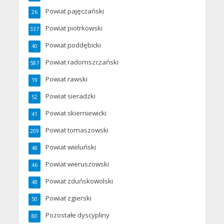
Powiat pajęczański
26
Powiat piotrkowski
337
Powiat poddębicki
40
Powiat radomszczański
587
Powiat rawski
19
Powiat sieradzki
52
Powiat skierniewicki
41
Powiat tomaszowski
209
Powiat wieluński
48
Powiat wieruszowski
46
Powiat zduńskowolski
48
Powiat zgierski
50
Pozostałe dyscypliny
80