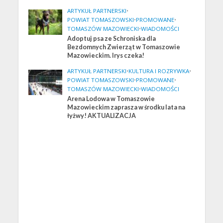
ARTYKUŁ PARTNERSKI
•
POWIAT TOMASZOWSKI
•
PROMOWANE
•
TOMASZÓW MAZOWIECKI
•
WIADOMOŚCI
Adoptuj psa ze Schroniska dla
Bezdomnych Zwierząt w Tomaszowie
Mazowieckim. Irys czeka!
ARTYKUŁ PARTNERSKI
•
KULTURA I ROZRYWKA
•
POWIAT TOMASZOWSKI
•
PROMOWANE
•
TOMASZÓW MAZOWIECKI
•
WIADOMOŚCI
Arena Lodowa w Tomaszowie
Mazowieckim zaprasza w środku lata na
łyżwy! AKTUALIZACJA