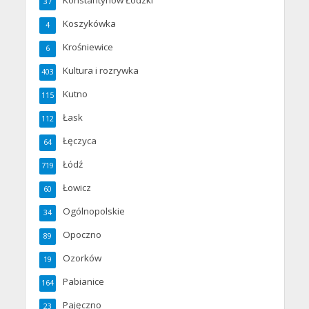
37
Koszykówka
4
Krośniewice
6
Kultura i rozrywka
403
Kutno
115
Łask
112
Łęczyca
64
Łódź
719
Łowicz
60
Ogólnopolskie
34
Opoczno
89
Ozorków
19
Pabianice
164
Pajęczno
23