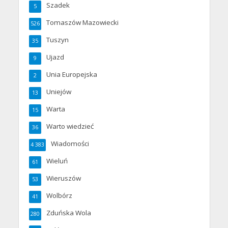
Szadek
5
Tomaszów Mazowiecki
526
Tuszyn
35
Ujazd
9
Unia Europejska
2
Uniejów
13
Warta
15
Warto wiedzieć
36
Wiadomości
4 383
Wieluń
61
Wieruszów
53
Wolbórz
41
Zduńska Wola
280