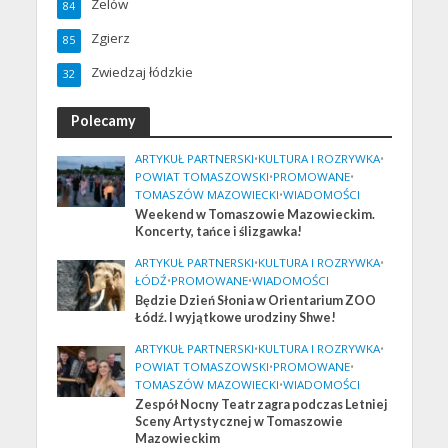
Zelów
84
Zgierz
85
Zwiedzaj łódzkie
32
Polecamy
ARTYKUŁ PARTNERSKI
•
KULTURA I ROZRYWKA
•
POWIAT TOMASZOWSKI
•
PROMOWANE
•
TOMASZÓW MAZOWIECKI
•
WIADOMOŚCI
Weekend w Tomaszowie Mazowieckim.
Koncerty, tańce i ślizgawka!
ARTYKUŁ PARTNERSKI
•
KULTURA I ROZRYWKA
•
ŁÓDŹ
•
PROMOWANE
•
WIADOMOŚCI
Będzie Dzień Słonia w Orientarium ZOO
Łódź. I wyjątkowe urodziny Shwe!
ARTYKUŁ PARTNERSKI
•
KULTURA I ROZRYWKA
•
POWIAT TOMASZOWSKI
•
PROMOWANE
•
TOMASZÓW MAZOWIECKI
•
WIADOMOŚCI
Zespół Nocny Teatr zagra podczas Letniej
Sceny Artystycznej w Tomaszowie
Mazowieckim