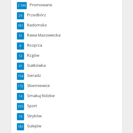
Promowane
2 546
Przedbórz
26
Radomsko
181
Rawa Mazowiecka
51
Rozprza
8
Rzgów
12
Siatkówka
41
Sieradz
154
Skierniewice
172
Smakuj łódzkie
14
Sport
335
Stryków
16
Sulejów
183