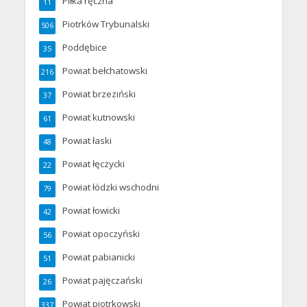
Piłka ręczna
11
Piotrków Trybunalski
506
Poddębice
35
Powiat bełchatowski
216
Powiat brzeziński
37
Powiat kutnowski
61
Powiat łaski
48
Powiat łęczycki
22
Powiat łódzki wschodni
79
Powiat łowicki
42
Powiat opoczyński
56
Powiat pabianicki
51
Powiat pajęczański
26
Powiat piotrkowski
337