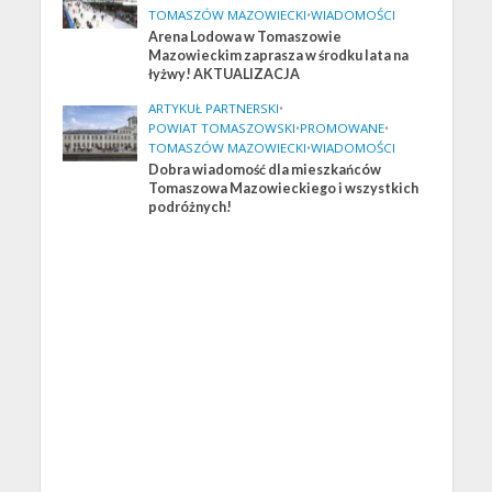
TOMASZÓW MAZOWIECKI
•
WIADOMOŚCI
Arena Lodowa w Tomaszowie
Mazowieckim zaprasza w środku lata na
łyżwy! AKTUALIZACJA
ARTYKUŁ PARTNERSKI
•
POWIAT TOMASZOWSKI
•
PROMOWANE
•
TOMASZÓW MAZOWIECKI
•
WIADOMOŚCI
Dobra wiadomość dla mieszkańców
Tomaszowa Mazowieckiego i wszystkich
podróżnych!