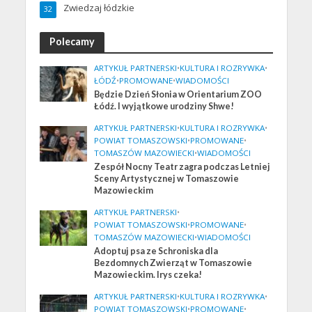
Zwiedzaj łódzkie
32
Polecamy
ARTYKUŁ PARTNERSKI
•
KULTURA I ROZRYWKA
•
ŁÓDŹ
•
PROMOWANE
•
WIADOMOŚCI
Będzie Dzień Słonia w Orientarium ZOO
Łódź. I wyjątkowe urodziny Shwe!
ARTYKUŁ PARTNERSKI
•
KULTURA I ROZRYWKA
•
POWIAT TOMASZOWSKI
•
PROMOWANE
•
TOMASZÓW MAZOWIECKI
•
WIADOMOŚCI
Zespół Nocny Teatr zagra podczas Letniej
Sceny Artystycznej w Tomaszowie
Mazowieckim
ARTYKUŁ PARTNERSKI
•
POWIAT TOMASZOWSKI
•
PROMOWANE
•
TOMASZÓW MAZOWIECKI
•
WIADOMOŚCI
Adoptuj psa ze Schroniska dla
Bezdomnych Zwierząt w Tomaszowie
Mazowieckim. Irys czeka!
ARTYKUŁ PARTNERSKI
•
KULTURA I ROZRYWKA
•
POWIAT TOMASZOWSKI
•
PROMOWANE
•