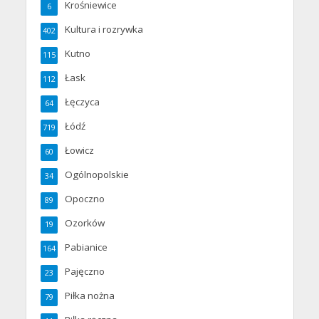
Krośniewice
6
Kultura i rozrywka
402
Kutno
115
Łask
112
Łęczyca
64
Łódź
719
Łowicz
60
Ogólnopolskie
34
Opoczno
89
Ozorków
19
Pabianice
164
Pajęczno
23
Piłka nożna
79