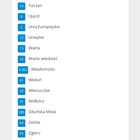
Tuszyn
35
Ujazd
9
Unia Europejska
2
Uniejów
13
Warta
15
Warto wiedzieć
36
Wiadomości
4 382
Wieluń
61
Wieruszów
53
Wolbórz
41
Zduńska Wola
280
Zelów
84
Zgierz
85