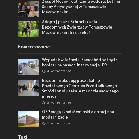
Zespół Nocny Teatr zagra podczas Letniej
Sceny Artystycznej w Tomaszowie
Mazowieckim
Adoptuj psa ze Schroniska dla
Bezdomnych Zwierząt w Tomaszowie
Mazowieckim. Irys czeka!
Komentowane
Wypadek w Jeżowie. Samochód potrącił
kobietę na pasach. Interwencja LPR
4 komentarze
Bezdomni okupują poczekalnię
Powiatowego Centrum Przesiadkowego.
Smród i brud – taka jest codzienność tego
miejsca
2 komentarze
OSP mogą składać wnioski o dotacje na
modernizacje
2 komentarze
Tagi