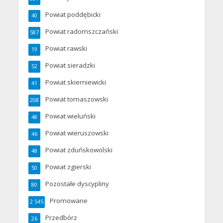
Powiat poddębicki
40
Powiat radomszczański
587
Powiat rawski
19
Powiat sieradzki
52
Powiat skierniewicki
41
Powiat tomaszowski
208
Powiat wieluński
48
Powiat wieruszowski
46
Powiat zduńskowolski
48
Powiat zgierski
50
Pozostałe dyscypliny
80
Promowane
2 545
Przedbórz
26