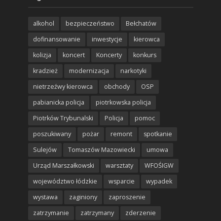
alkohol
bezpieczeństwo
Bełchatów
dofinansowanie
inwestycje
kierowca
kolizja
koncert
Koncerty
konkurs
kradzież
modernizacja
narkotyki
nietrzeźwy kierowca
obchody
OSP
pabianicka policja
piotrkowska policja
Piotrków Trybunalski
Policja
pomoc
poszukiwany
pożar
remont
spotkanie
Sulejów
Tomaszów Mazowiecki
umowa
Urząd Marszałkowski
warsztaty
WFOŚIGW
województwo łódzkie
wsparcie
wypadek
wystawa
zaginiony
zaproszenie
zatrzymanie
zatrzymany
zderzenie