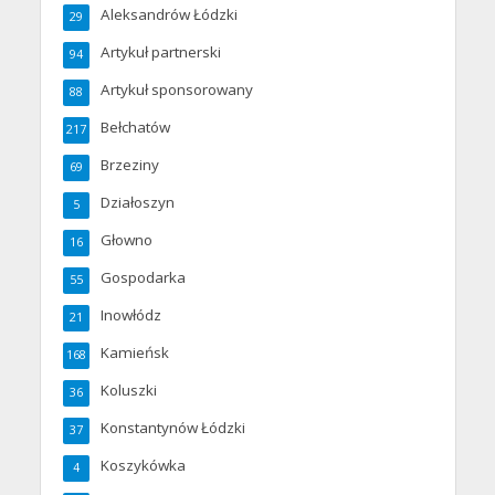
Aleksandrów Łódzki
29
Artykuł partnerski
94
Artykuł sponsorowany
88
Bełchatów
217
Brzeziny
69
Działoszyn
5
Głowno
16
Gospodarka
55
Inowłódz
21
Kamieńsk
168
Koluszki
36
Konstantynów Łódzki
37
Koszykówka
4