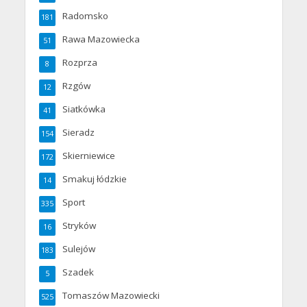
Radomsko
181
Rawa Mazowiecka
51
Rozprza
8
Rzgów
12
Siatkówka
41
Sieradz
154
Skierniewice
172
Smakuj łódzkie
14
Sport
335
Stryków
16
Sulejów
183
Szadek
5
Tomaszów Mazowiecki
525