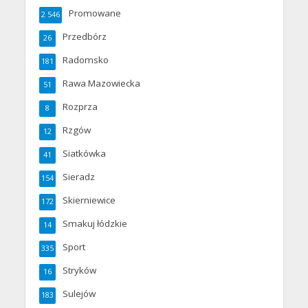
Promowane
2 546
Przedbórz
26
Radomsko
181
Rawa Mazowiecka
51
Rozprza
8
Rzgów
12
Siatkówka
41
Sieradz
154
Skierniewice
172
Smakuj łódzkie
14
Sport
335
Stryków
16
Sulejów
183