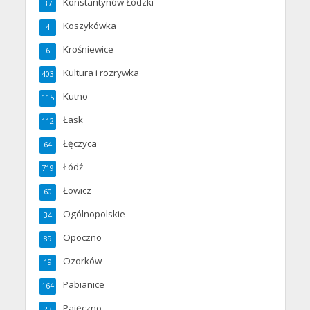
Konstantynów Łódzki
37
Koszykówka
4
Krośniewice
6
Kultura i rozrywka
403
Kutno
115
Łask
112
Łęczyca
64
Łódź
719
Łowicz
60
Ogólnopolskie
34
Opoczno
89
Ozorków
19
Pabianice
164
Pajęczno
23