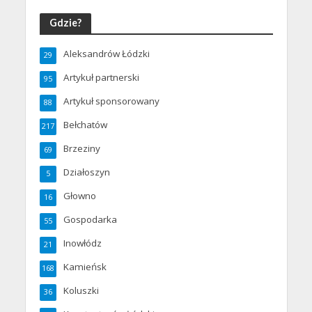
Gdzie?
Aleksandrów Łódzki
29
Artykuł partnerski
95
Artykuł sponsorowany
88
Bełchatów
217
Brzeziny
69
Działoszyn
5
Głowno
16
Gospodarka
55
Inowłódz
21
Kamieńsk
168
Koluszki
36