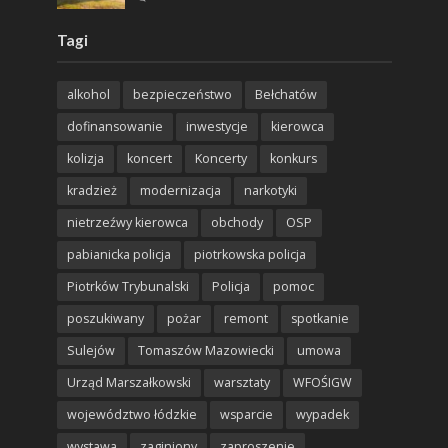
Tagi
alkohol
bezpieczeństwo
Bełchatów
dofinansowanie
inwestycje
kierowca
kolizja
koncert
Koncerty
konkurs
kradzież
modernizacja
narkotyki
nietrzeźwy kierowca
obchody
OSP
pabianicka policja
piotrkowska policja
Piotrków Trybunalski
Policja
pomoc
poszukiwany
pożar
remont
spotkanie
Sulejów
Tomaszów Mazowiecki
umowa
Urząd Marszałkowski
warsztaty
WFOŚIGW
województwo łódzkie
wsparcie
wypadek
wystawa
zaginiony
zaproszenie