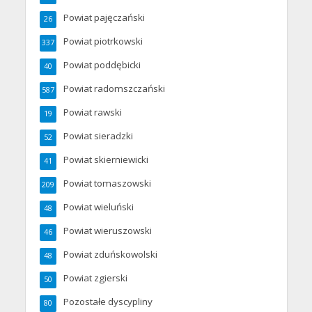
Powiat pajęczański
26
Powiat piotrkowski
337
Powiat poddębicki
40
Powiat radomszczański
587
Powiat rawski
19
Powiat sieradzki
52
Powiat skierniewicki
41
Powiat tomaszowski
209
Powiat wieluński
48
Powiat wieruszowski
46
Powiat zduńskowolski
48
Powiat zgierski
50
Pozostałe dyscypliny
80