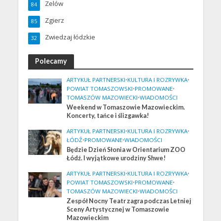
Zelów
84
Zgierz
85
Zwiedzaj łódzkie
32
Polecamy
ARTYKUŁ PARTNERSKI
•
KULTURA I ROZRYWKA
•
POWIAT TOMASZOWSKI
•
PROMOWANE
•
TOMASZÓW MAZOWIECKI
•
WIADOMOŚCI
Weekend w Tomaszowie Mazowieckim.
Koncerty, tańce i ślizgawka!
ARTYKUŁ PARTNERSKI
•
KULTURA I ROZRYWKA
•
ŁÓDŹ
•
PROMOWANE
•
WIADOMOŚCI
Będzie Dzień Słonia w Orientarium ZOO
Łódź. I wyjątkowe urodziny Shwe!
ARTYKUŁ PARTNERSKI
•
KULTURA I ROZRYWKA
•
POWIAT TOMASZOWSKI
•
PROMOWANE
•
TOMASZÓW MAZOWIECKI
•
WIADOMOŚCI
Zespół Nocny Teatr zagra podczas Letniej
Sceny Artystycznej w Tomaszowie
Mazowieckim