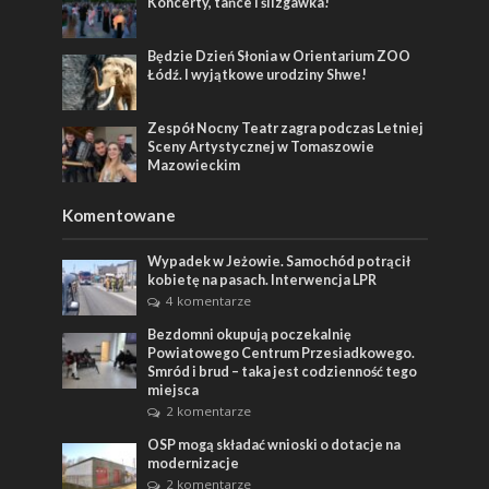
Koncerty, tańce i ślizgawka!
Będzie Dzień Słonia w Orientarium ZOO
Łódź. I wyjątkowe urodziny Shwe!
Zespół Nocny Teatr zagra podczas Letniej
Sceny Artystycznej w Tomaszowie
Mazowieckim
Komentowane
Wypadek w Jeżowie. Samochód potrącił
kobietę na pasach. Interwencja LPR
4 komentarze
Bezdomni okupują poczekalnię
Powiatowego Centrum Przesiadkowego.
Smród i brud – taka jest codzienność tego
miejsca
2 komentarze
OSP mogą składać wnioski o dotacje na
modernizacje
2 komentarze