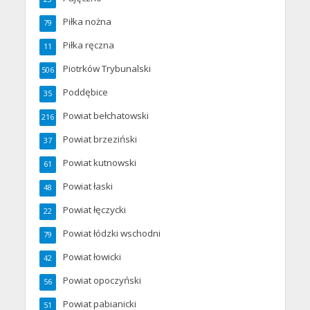
Piłka nożna
79
Piłka ręczna
11
Piotrków Trybunalski
506
Poddębice
35
Powiat bełchatowski
216
Powiat brzeziński
37
Powiat kutnowski
61
Powiat łaski
48
Powiat łęczycki
22
Powiat łódzki wschodni
79
Powiat łowicki
42
Powiat opoczyński
56
Powiat pabianicki
51