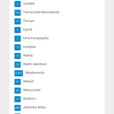
Szadek
5
Tomaszów Mazowiecki
526
Tuszyn
35
Ujazd
9
Unia Europejska
2
Uniejów
13
Warta
15
Warto wiedzieć
36
Wiadomości
4 383
Wieluń
61
Wieruszów
53
Wolbórz
41
Zduńska Wola
280