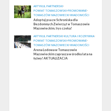
ARTYKUŁ PARTNERSKI
•
POWIAT TOMASZOWSKI
•
PROMOWANE
•
TOMASZÓW MAZOWIECKI
•
WIADOMOŚCI
Adoptuj psa ze Schroniska dla
Bezdomnych Zwierząt w Tomaszowie
Mazowieckim. Irys czeka!
ARTYKUŁ PARTNERSKI
•
KULTURA I ROZRYWKA
•
POWIAT TOMASZOWSKI
•
PROMOWANE
•
TOMASZÓW MAZOWIECKI
•
WIADOMOŚCI
Arena Lodowa w Tomaszowie
Mazowieckim zaprasza w środku lata na
łyżwy! AKTUALIZACJA